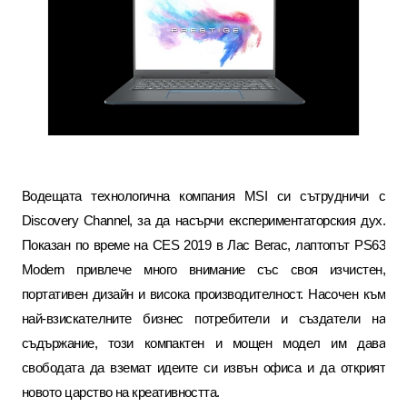
Водещата технологична компания
MSI
си сътрудничи с
Discovery Channel
, за да насърчи експериментаторския дух
.
Показан по време на
CES 2019
в Лас Вегас
,
лаптопът
PS63
Modern
привлече много внимание със своя изчистен,
портативен дизайн и висока производителност. Насочен към
най-взискателните бизнес потребители и създатели на
съдържание, този компактен и мощен модел им дава
свободата да вземат идеите си извън офиса и да открият
новото царство на креативността.