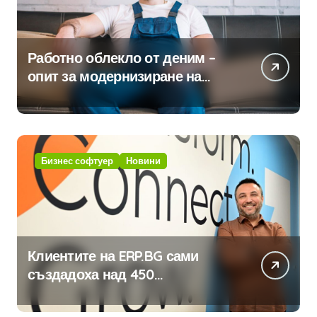
Работно облекло от деним –
опит за модернизиране на
традицията
Бизнес софтуер
Новини
Клиентите на ERP.BG сами
създадоха над 450
приложения за ERP системата
с помощта на вградения в нея