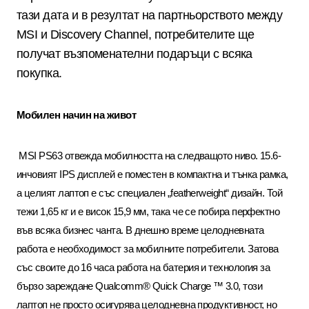
тази дата и в резултат на партньорството между
MSI
и
Discovery Channel,
потребителите ще
получат възпоменателни подаръци с всяка
покупка.
Мобилен начин на живот
MSI PS63
отвежда мобилността на следващото ниво
. 15.6-
инчовият
IPS
дисплей е поместен в компактна и тънка рамка,
а целият лаптоп е със специален „
featherweight
“ дизайн. Той
тежи
1
,
65
кг и е висок
15
,
9
мм, така че се побира перфектно
във всяка бизнес чанта. В днешно време целодневната
работа е необходимост за мобилните потребители. Затова
със своите до
16
часа работа на батерия и технология за
бързо зареждане
Qualcomm® Quick Charge ™ 3.0,
този
лаптоп не просто осигурява целодневна продуктивност, но