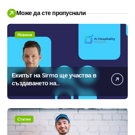
Може да сте пропуснали
Новини
Екипът на Sirma ще участва в
създаването на
международните стандарти за
навлизане на изкуствен
интелект в хотелиерството
Статии