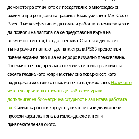
демонстрира отличното си представяне в многозадачен
режим и при рендване на графика. Ексклузивният
MSI Cooler
Boost 3
може ефективно да намали работната температура и
да позволи на лаптопа да се представя на върха на
възможностите си, без да прегрява
.
Със своя дисплей с
тънка рамка и панта от долната страна
PS63
предоставя
повече екранна площ за най-добро визуално преживяване.
Големият тъчпад предлага отзивчива и точна реакция със
своята гладка като коприна стъклена повърхност, като
поддържа и жестове с няколко точки на докосване.
Наличен е
четец за пръстови отпечатъци, който осигурява
допълнителна биометрична сигурност и защитава работата
ви.
Сивият карбонов корпус с уникални сини диамантени
прорези карат лаптопа да изглежда елегантен и
привлекателен за окото
.