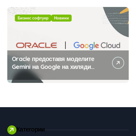
изкуствен интелект
Бизнес софтуер
Новини
Oracle предоставя моделите
Gemini на Google на хиляди
клиенти на бизнес
приложения
Категории