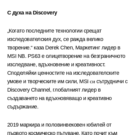
С духа на
Discovery
„Когато последните технологии срещат
изследователския дух, се ражда велико
творение.“ каза
Derek Chen,
Маркетинг лидер в
MSI NB. PS63
е олицетворение на безграничното
изследване, вдъхновение и креативност.
Споделяйки ценностите на изследователските
умове и творческите им сили,
MSI
си
сътрудничи с
Discovery Channel,
глобалният лидер в
създаването на вдъхновяващо и креативно
съдържание
.
2019
маркира и половинвековен юбилей от
първото космическо пътуване. Като почит към