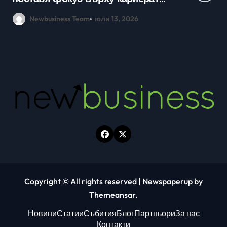
млади хора на SOFIA UP
Newbusiness Team
юни 26, 2026
Copyright © All rights reserved
|
Newspaperup
by
Themeansar
.
Новини
Статии
Събития
Блог
Партньори
За нас
Контакти