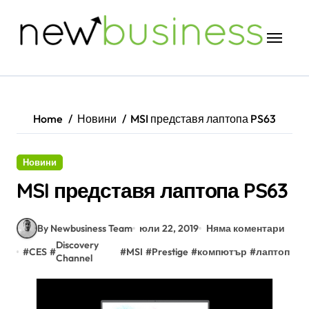
Skip
to
content
Home
Новини
MSI представя лаптопа PS63
Новини
MSI представя лаптопа PS63
By Newbusiness Team
юли 22, 2019
Няма коментари
Discovery
#
CES
#
#
MSI
#
Prestige
#
компютър
#
лаптоп
Channel