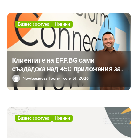
хотелиерството
Бизнес софтуер
Новини
Клиентите на ERP.BG сами
създадоха над 450 приложения за
ERP системата с помощта на
Newbusiness Team
юли 31, 2026
вградения в нея изкуствен
интелект
Бизнес софтуер
Новини