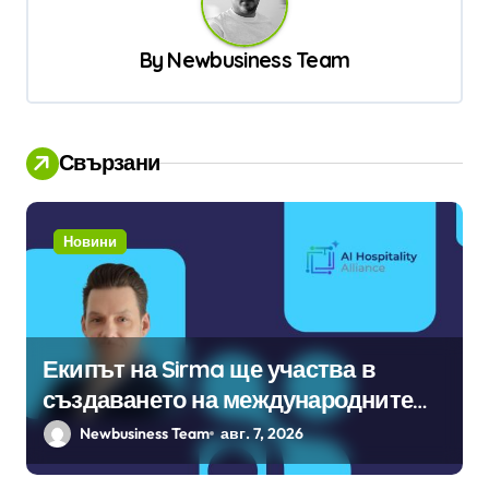
и
я
By
Newbusiness Team
Свързани
Новини
Екипът на Sirma ще участва в
създаването на международните
стандарти за навлизане на
Newbusiness Team
авг. 7, 2026
изкуствен интелект в