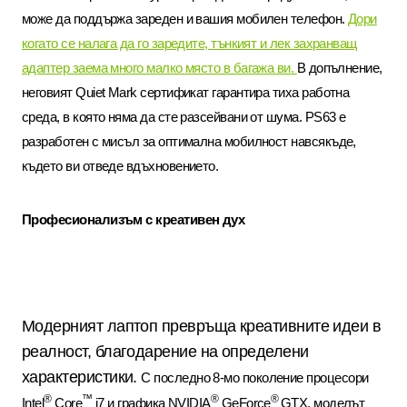
може да поддържа зареден и вашия мобилен телефон.
Дори
когато се налага да го заредите, тънкият и лек захранващ
адаптер заема много малко място в багажа ви.
В допълнение,
неговият
Quiet Mark
сертификат гарантира тиха работна
среда, в която няма да сте разсейвани от шума.
PS63
е
разработен с мисъл за оптимална мобилност
навсякъде,
където ви отведе вдъхновението
.
Професионализъм с креативен дух
Модерният лаптоп превръща креативните идеи в
реалност, благодарение на определени
характеристики.
С последно 8-мо поколение процесори
®
™
®
®
Intel
Core
i7
и графика
NVIDIA
GeForce
GTX,
моделът