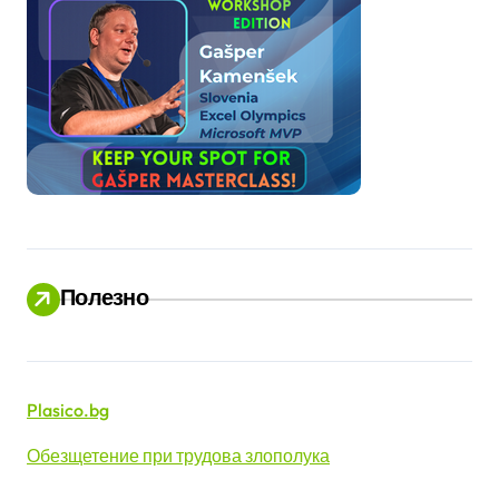
Полезно
Plasico.bg
Обезщетение при трудова злополука