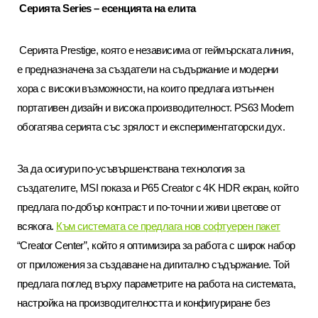
Серията
Series –
есенцията на елита
Серията
Prestige,
която е независима от геймърската линия,
е предназначена за създатели на съдържание и модерни
хора с високи възможности, на които предлага изтънчен
портативен дизайн и висока производителност.
PS63 Modern
обогатява серията със зрялост и експериментаторски дух
.
За да осигури по-усъвършенствана технология за
създателите
, MSI
показа и
P65 Creator
с
4K HDR
екран, който
предлага по-добър контраст и по-точни и живи цветове от
всякога.
Към системата се предлага нов софтуерен пакет
“Creator Center”
, който я оптимизира за работа с широк набор
от приложения за създаване на дигитално съдържание. Той
предлага поглед върху параметрите на работа на системата,
настройка на производителността и конфигуриране без