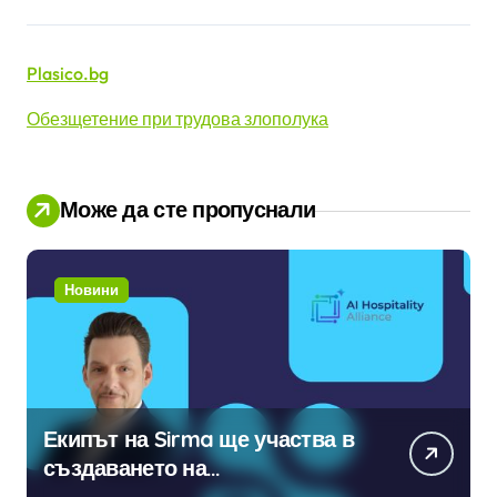
Plasico.bg
Обезщетение при трудова злополука
Може да сте пропуснали
Новини
Екипът на Sirma ще участва в
създаването на
международните стандарти за