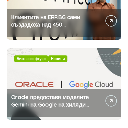
Клиентите на ERP.BG сами
създадоха над 450
приложения за ERP системата
с помощта на вградения в нея
изкуствен интелект
Бизнес софтуер
Новини
Oracle предоставя моделите
Gemini на Google на хиляди
клиенти на бизнес
приложения