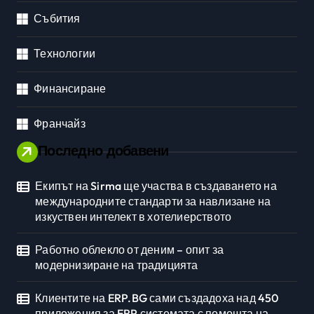
Събития
Технологии
Финансиране
Франчайз
Последно добавени
Екипът на Sirma ще участва в създаването на
международните стандарти за навлизане на
изкуствен интелект в хотелиерството
Работно облекло от деним – опит за
модернизиране на традицията
Клиентите на ERP.BG сами създадоха над 450
приложения за ERP системата с помощта на