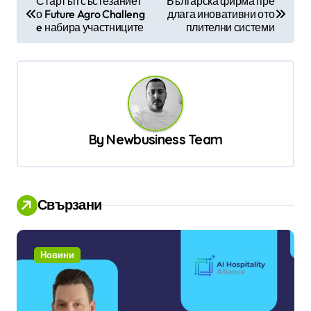
Стартъп състезаниет
Българска фирма пре
о Future Agro Challeng
длага иновативни ото
а
e набира участниците
плителни системи
в
и
г
а
ц
By
Newbusiness Team
и
я
Свързани
Новини