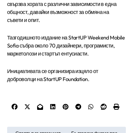
свързва хората с различни зависимости в една
общност, давайки възможност за обмяна на
съвети и опит.
Тазгодишното издание на StartUP Weekend Mobile
Sofia събра около 70 дизайнери, програмисти,
маркетолози и стартъп ентусиасти.
Инициативата се организира изцяло от
доброволци на StartUP Foundation.
Н