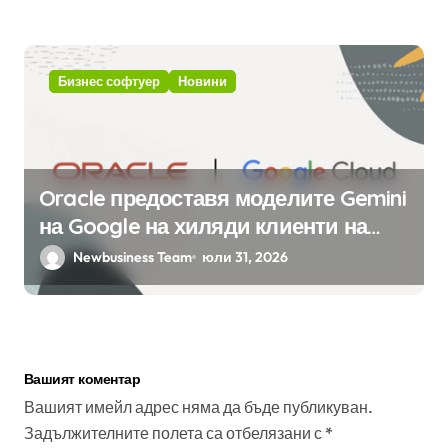
интелект
Бизнес софтуер
Новини
Oracle предоставя моделите Gemini
на Google на хиляди клиенти на
бизнес приложения
Newbusiness Team
юли 31, 2026
Вашият коментар
Вашият имейл адрес няма да бъде публикуван.
Задължителните полета са отбелязани с
*