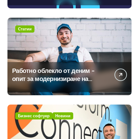
навлизане на изкуствен
интелект в хотелиерството
Статии
Работно облекло от деним –
опит за модернизиране на
традицията
Бизнес софтуер
Новини