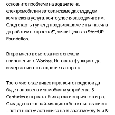
основните проблеми на водачите на
електромобили и затова искаме да създадем
комплексна услуга, която улеснява водачите им.
След стартъп уикенд продължаваме с пълна сила
да работим по проекта!”, заяви Цеков за StartUP
Foundation.
Второ място в състезанието спечели
приложението Workee. Неговата функция е да
измерва нивото на щастие на хората.
Трето място зае видео игра, която предстои да
бъде направена и за мобилни устройства. 5
Centuries e първата българска историческа игра.
Създадена е от най-младия отбор в състезанието
– пет от шест участници са на възраст между 14 и 19