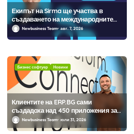
Екипът на Sirma ще участва в
създаването на международните
стандарти за навлизане на
Newbusiness Team
авг. 7, 2026
изкуствен интелект в
хотелиерството
Бизнес софтуер
Новини
Клиентите на ERP.BG сами
създадоха над 450 приложения за
ERP системата с помощта на
Newbusiness Team
юли 31, 2026
вградения в нея изкуствен