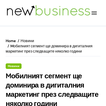
Skip
to
content
Home
Новини
Mобилният сегмент ще доминира в дигиталния
маркетинг през следващите няколко години
Новини
Mобилният сегмент ще
доминира в дигиталния
маркетинг през следващите
няколко години