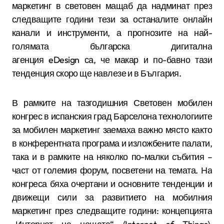
маркетинг в световен мащаб да надминат през
следващите години тези за останалите онлайн
канали и инструменти, а прогнозите на най-
голямата българска дигитална
агенция
eDesign
са, че макар и по-бавно тази
тенденция скоро ще навлезе и в България.
В рамките на тазгодишния Световен мобилен
конгрес в испанския град Барселона технологиите
за мобилен маркетинг заемаха важно място както
в конферентната програма и изложбените палати,
така и в рамките на няколко по-малки събития –
част от големия форум, посветени на темата. На
конгреса бяха очертани и основните тенденции и
движещи сили за развитието на мобилния
маркетинг през следващите години: концепцията