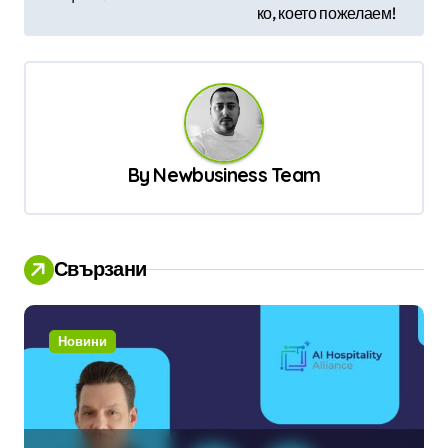
и
ко, което пожелаем!
г
а
ц
и
я
By
Newbusiness Team
Свързани
Новини