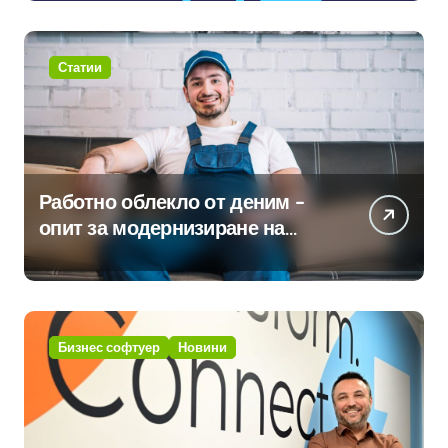
интелект в хотелиерството
Статии
Работно облекло от деним –
опит за модернизиране на
традицията
Бизнес софтуер
Новини