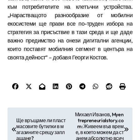
към потребителите на клетъчни устройства.
„Нарастващото разнообразие от мобилни
екосистеми ще прави все по-труден избора на
стратегия за присъствие в тази среда и ще даде
важно предимство на онези дигитални агенции,
които поставят мобилния сегмент в центъра на
своята дейност“ – добавя Георги Костов.
Н
Михаел Иванов, Myen
Ще връщаме ли пласт
trepreneurialstory.co
а
масовите бутилки в м
m: Живеем във врем
в
агазините срещу запл
е, в което можем да ст
ащане?
анем абсолютно всич