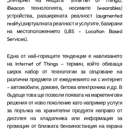
„Интернет на нещата“ (
Internet of Things),
iBeacon
технологията, носимите (
wearables
)
устройства, разширената реалност (
augmented
reality),
виртуалната реалност и услугите, базирани
на местоположението (
LBS – Location Based
Services).
Една от най-горещите тенденции е навлизането
на
Internet of Things –
термин, който обхваща
широк набор от технологии за свързване на
различни предмети от ежедневието ни с интернет
– автомобили, домове, битова електроника и др. В
бъдеще това ще позволи появата на маркетингови
решения от ново поколение като например услуги
за поръчка на хранителни продукти направо от
дисплея на хладилника или информация за
промоция от близката бензиностанция на екрана