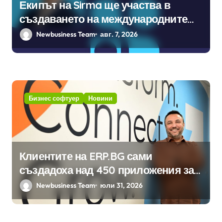
Екипът на Sirma ще участва в
създаването на международните
стандарти за навлизане на
Newbusiness Team
авг. 7, 2026
изкуствен интелект в
хотелиерството
Бизнес софтуер
Новини
Клиентите на ERP.BG сами
създадоха над 450 приложения за
ERP системата с помощта на
Newbusiness Team
юли 31, 2026
вградения в нея изкуствен
интелект