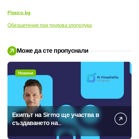
Plasico.bg
Обезщетение при трудова злополука
Може да сте пропуснали
Новини
Екипът на Sirma ще участва в
създаването на
международните стандарти за
навлизане на изкуствен