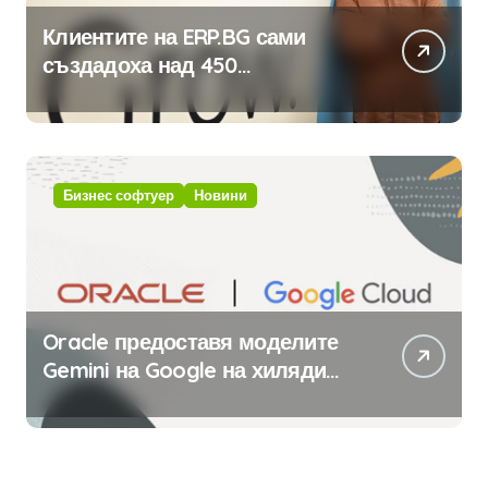
Клиентите на ERP.BG сами
създадоха над 450
приложения за ERP системата
с помощта на вградения в нея
изкуствен интелект
Бизнес софтуер
Новини
Oracle предоставя моделите
Gemini на Google на хиляди
клиенти на бизнес
приложения