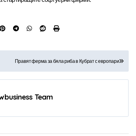
Правят ферма за бяла риба в Кубрат с европари
wbusiness Team