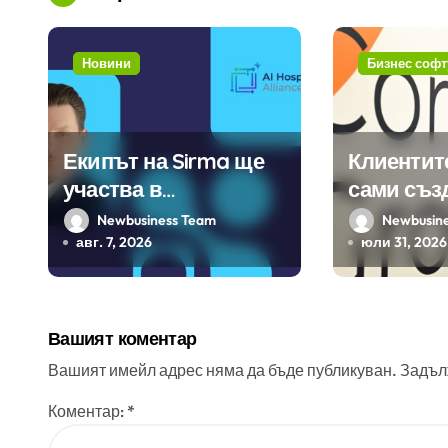
и
я
Новини
Бизнес софт
Екипът на Sirma ще
Клиентит
участва в
сами съз
създаването на
450 прил
Newbusiness Team
Newbusin
международните
ERP систе
авг. 7, 2026
юли 31, 2026
стандарти за
помощта 
навлизане на
вградения
изкуствен интелект в
изкуствен
Вашият коментар
хотелиерството
Вашият имейл адрес няма да бъде публикуван.
Задъл
Коментар:
*