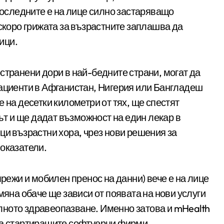
 последните е на лице силно застаряващо
 скоро грижата за възрастните заплашва да
ици.
странени дори в най-бедните страни, могат да
пациенти в Афганистан, Нигерия или Бангладеш
 на десетки километри от тях, ще спестят
път и ще дадат възможност на един лекар в
ци възрастни хора, чрез нови решения за
показатели.
жи и мобилен пренос на данни) вече е на лице
мяна обаче ще зависи от появата на нови услуги
лното здравеопазване. Именно затова и mHealth
за стартиращите софтуерни фирми.