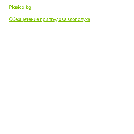
Plasico.bg
Обезщетение при трудова злополука