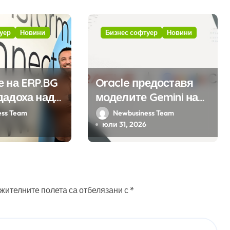
уер
Новини
Бизнес софтуер
Новини
е на ERP.BG
Oracle предоставя
дадоха над
моделите Gemini на
ожения за
Google на хиляди
ess Team
Newbusiness Team
мата с
клиенти на бизнес
юли 31, 2026
на
приложения
 в нея
 интелект
жителните полета са отбелязани с
*