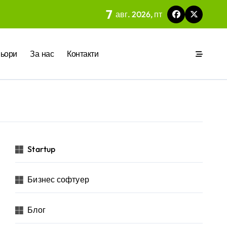
7
авг. 2026, пт
 на вградения в нея изкуствен интелект
ьори
За нас
Контакти
ия
р за бъдещето на технологиите и AI
Startup
Бизнес софтуер
 на изкуствен интелект в хотелиерството
Блог