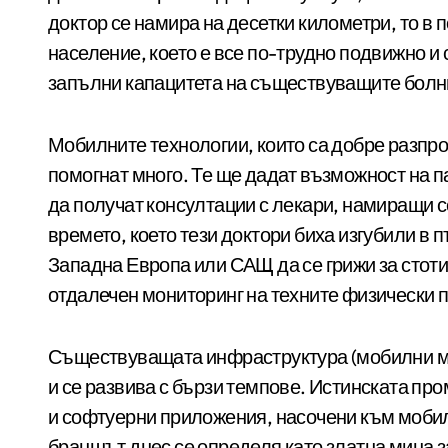
доктор се намира на десетки километри, то в
население, което е все по-трудно подвижно и
запълни капацитета на съществуващите болн
Мобилните технологии, които са добре разпро
помогнат много. Те ще дадат възможност на 
да получат консултации с лекари, намиращи се
времето, което тези доктори биха изгубили в 
Западна Европа или САЩ да се грижи за стоти
отдалечен мониторинг на техните физически 
Съществуващата инфраструктура (мобилни мре
и се развива с бързи темпове. Истинската про
и софтуерни приложения, насочени към моби
браншът днес се определя като златна мина 