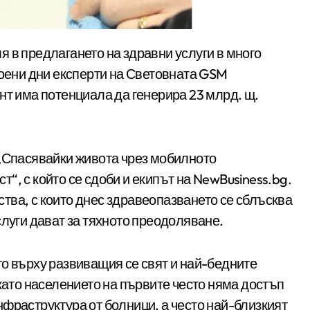
роени дни експерти на Световната GSM
нт има потенциала да генерира 23 млрд. щ.
 „Спасявайки живота чрез мобилното
“, с който се сдоби и екипът на NewBusiness.bg.
тва, с които днес здравеопазването се сблъсква
слуги дават за тяхното преодоляване.
о върху развиващия се свят и най-бедните
окато населението на първите често няма достъп
фраструктура от болници, а често най-близкият