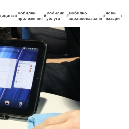
мобилни
мобилни
мобилно
нови
дицина
#
#
#
#
#
те
приложения
услуги
здравеопазване
пазари