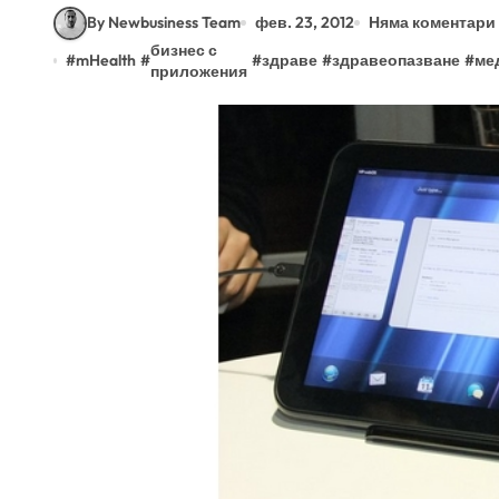
By Newbusiness Team
фев. 23, 2012
Няма коментари
бизнес с
#
mHealth
#
#
здраве
#
здравеопазване
#
ме
приложения