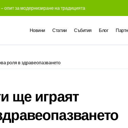
 – опит за модернизиране на традицията
 създадоха над 450 приложения за ERP системата с помощта
Новини
Статии
Събития
Блог
Партн
те Gemini на Google на хиляди клиенти на бизнес приложен
чни компании у нас предлагат хибридна работа
pact Award България 2026 са обявени
ова роля в здравеопазването
служители забелязват мръсния офис още в първата седмица
 Up събра предприемачи и млади професионалисти в разгово
оито правят почивката по-комфортна
и ще играят
 промени начина, по който хотелите продават стаите си
здравеопазването
ва в създаването на международните стандарти за навлизане