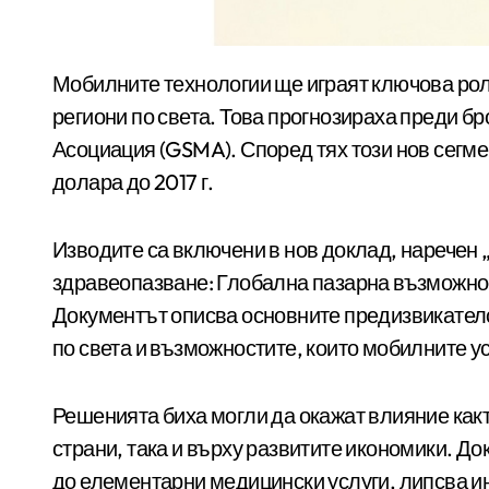
Мобилните технологии ще играят ключова роля в предлагането на здравни услуги в много
региони по света. Това прогнозираха преди б
Асоциация (GSMA). Според тях този нов сегме
долара до 2017 г.
Изводите са включени в нов доклад, наречен
здравеопазване: Глобална пазарна възможност
Документът описва основните предизвикателс
по света и възможностите, които мобилните у
Решенията биха могли да окажат влияние какт
страни, така и върху развитите икономики. Д
до елементарни медицински услуги, липсва ин