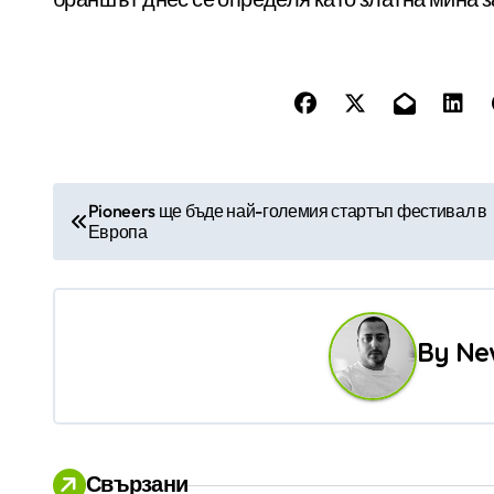
Н
Pioneers ще бъде най-големия стартъп фестивал в
Европа
а
в
и
By
Ne
г
а
ц
Свързани