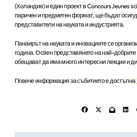
(Холандия) и един проект в Concours Jeunes sc
паричен и предметен формат, ще бъдат осигу
представители на науката и индустрията.
Панаирът на науката и иновациите се организ
година. Освен представянето на най-добрите
обещават да има много интересни лекции и ди
Повече информация за събитието е достъпна