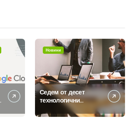
Новини
Седем от десет
технологични
компании у нас
предлагат хибридна
работа