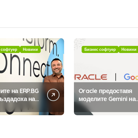
 софтуер
Новини
Бизнес софтуер
Новини
ите на ERP.BG
Oracle предоставя
ъздадоха над
моделите Gemini на
иложения за
Google на хиляди
стемата с
клиенти на бизнес
та на
приложения
ния в нея