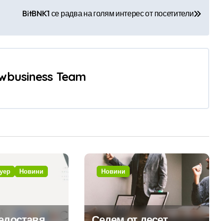
BitBNK1 се радва на голям интерес от посетители
wbusiness Team
уер
Новини
Новини
редоставя
Седем от десет