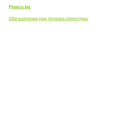
Plasico.bg
Обезщетение при трудова злополука