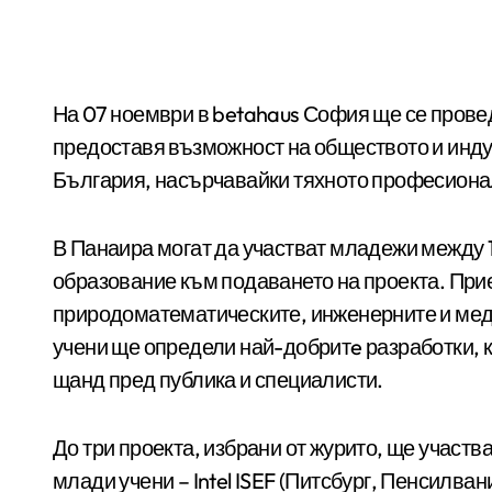
На 07 ноември в betahaus София ще се проведе Панаир на науката и иновациите. Събитието
предоставя възможност на обществото и индус
България, насърчавайки тяхното професиона
В Панаира могат да участват младежи между 1
образование към подаването на проекта. Прие
природоматематическите, инженерните и меди
учени ще определи най-добритe разработки, к
щанд пред публика и специалисти.
До три проекта, избрани от журито, ще участ
млади учени – Intel ISEF (Питсбург, Пенсилва