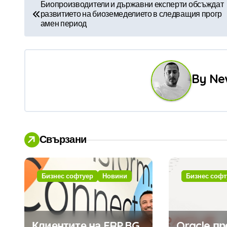
Н
Биопроизводители и държавни експерти обсъждат
развитието на биоземеделието в следващия прогр
а
амен период
в
и
By
Ne
г
а
ц
Свързани
и
я
Бизнес софтуер
Новини
Бизнес софт
Клиентите на ERP.BG
Oracle п