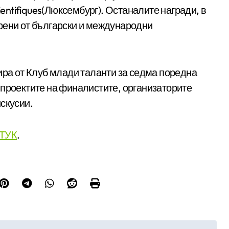
ientifiques(Люксембург). Останалите награди, в
рени от български и международни
ира от Клуб млади таланти за седма поредна
 проектите на финалистите, организаторите
скусии.
ТУК
.