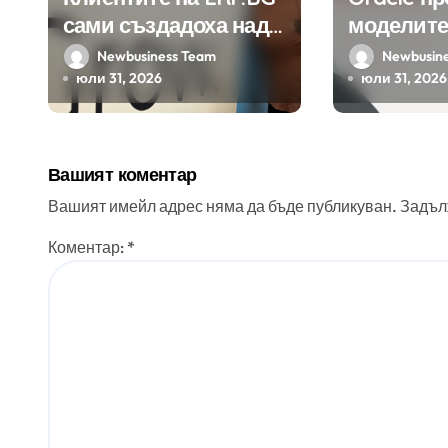
сами създадоха над
моделите
450 приложения за
Google н
Newbusiness Team
Newbusin
ERP системата с
клиенти 
юли 31, 2026
юли 31, 2026
помощта на
приложе
вградения в нея
изкуствен интелект
Вашият коментар
Вашият имейл адрес няма да бъде публикуван.
Задъл
Коментар:
*