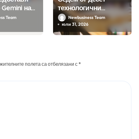
 Gemini на
технологични
а хиляди
компании у нас
ess Team
Newbusiness Team
на бизнес
предлагат хибридна
юли 31, 2026
ния
работа
жителните полета са отбелязани с
*