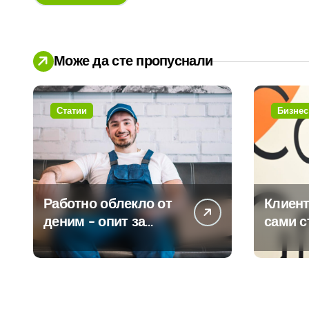
Може да сте пропуснали
Статии
Бизнес
Работно облекло от
Клиент
деним – опит за
сами с
модернизиране на
450 пр
традицията
ERP си
помощ
вграде