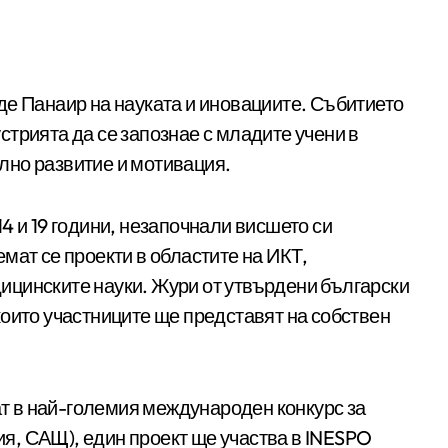
трията да се запознае с младите учени в
лно развитие и мотивация.
4 и 19 години, незапочнали висшето си
мат се проекти в областите на ИКТ,
цинските науки. Жури от утвърдени български
оито участниците ще представят на собствен
ват в най-големия международен конкурс за
ния, САЩ), един проект ще участва в INESPO