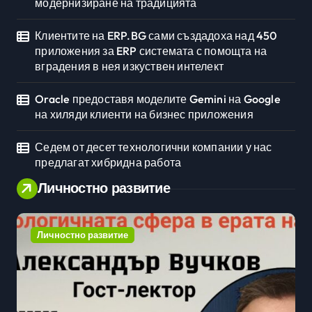
модернизиране на традицията
Клиентите на ERP.BG сами създадоха над 450
приложения за ERP системата с помощта на
вградения в нея изкуствен интелект
Oracle предоставя моделите Gemini на Google
на хиляди клиенти на бизнес приложения
Седем от десет технологични компании у нас
предлагат хибридна работа
Личностно развитие
Личностно развитие