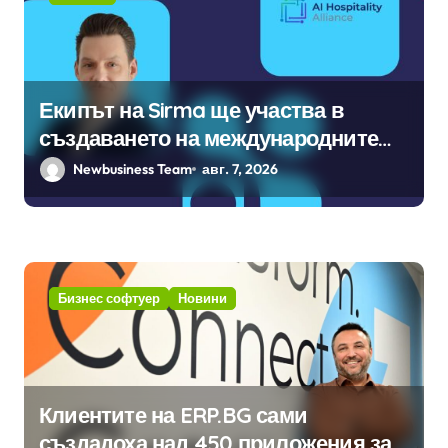
Екипът на Sirma ще участва в
създаването на международните
стандарти за навлизане на
Newbusiness Team
авг. 7, 2026
изкуствен интелект в
хотелиерството
Бизнес софтуер
Новини
Клиентите на ERP.BG сами
създадоха над 450 приложения за