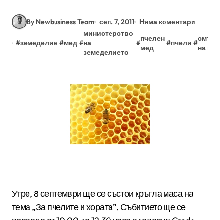
By Newbusiness Team
сеп. 7, 2011
Няма коментари
министерство
пчелен
смърт
#
земеделие
#
мед
#
на
#
#
пчели
#
мед
на пч
земеделието
Утре, 8 септември ще се състои кръгла маса на
тема „За пчелите и хората”. Събитието ще се