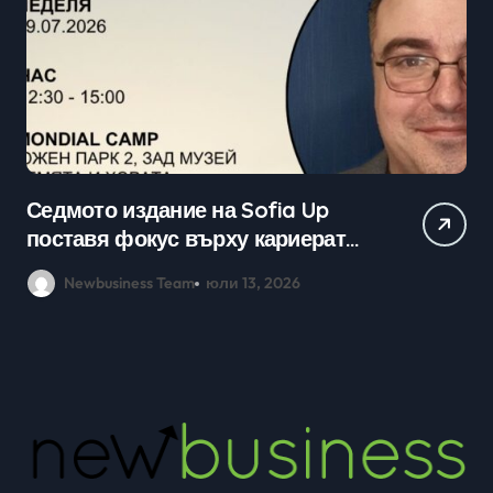
Практически уроци по бизнес и
кариерно развитие събраха
млади хора на SOFIA UP
Newbusiness Team
юни 26, 2026