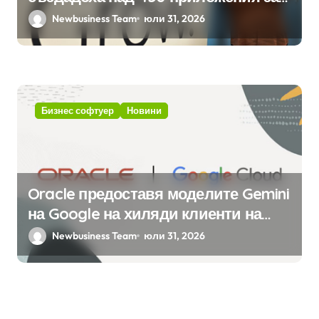
ERP системата с помощта на
Newbusiness Team
юли 31, 2026
вградения в нея изкуствен
интелект
Бизнес софтуер
Новини
Oracle предоставя моделите Gemini
на Google на хиляди клиенти на
бизнес приложения
Newbusiness Team
юли 31, 2026