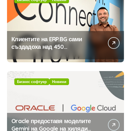
Клиентите на ERP.BG сами
създадоха над 450
приложения за ERP системата
с помощта на вградения в нея
изкуствен интелект
Бизнес софтуер
Новини
Oracle предоставя моделите
Gemini на Google на хиляди