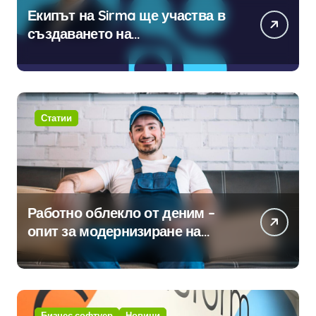
Екипът на Sirma ще участва в
създаването на
международните стандарти за
навлизане на изкуствен
интелект в хотелиерството
Статии
Работно облекло от деним –
опит за модернизиране на
традицията
Бизнес софтуер
Новини