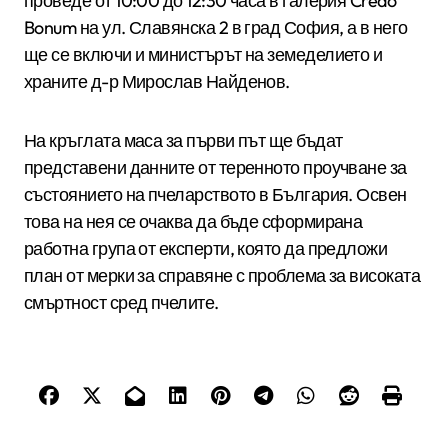
проведе от 10:00 до 12:30 часа в галерия Credo
Bonum на ул. Славянска 2 в град София, а в него
ще се включи и министърът на земеделието и
храните д-р Мирослав Найденов.
На кръглата маса за първи път ще бъдат
представени данните от теренното проучване за
състоянието на пчеларството в България. Освен
това на нея се очаква да бъде сформирана
работна група от експерти, която да предложи
план от мерки за справяне с проблема за високата
смъртност сред пчелите.