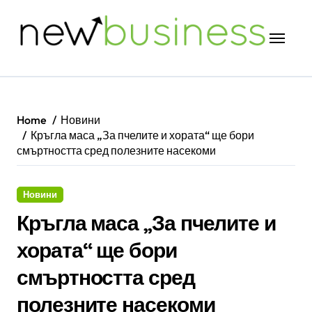
Skip
to
content
Home
Новини
Кръгла маса „За пчелите и хората“ ще бори
смъртността сред полезните насекоми
Новини
Кръгла маса „За пчелите и
хората“ ще бори
смъртността сред
полезните насекоми