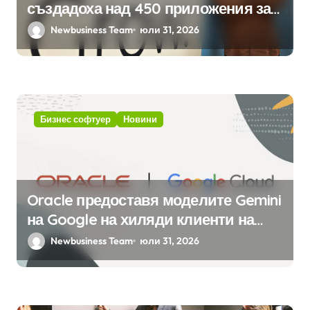
създадоха над 450 приложения за
ERP системата с помощта на
Newbusiness Team
юли 31, 2026
вградения в нея изкуствен
интелект
Бизнес софтуер
Новини
Oracle предоставя моделите Gemini
на Google на хиляди клиенти на
бизнес приложения
Newbusiness Team
юли 31, 2026