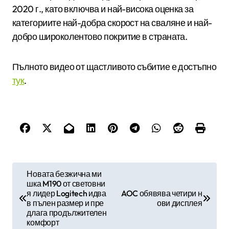
2020 г., като включва и най-висока оценка за
категориите най-добра скорост на сваляне и най-
добро широколентово покритие в страната.
Пълното видео от щастливото събитие е достъпно
тук
.
Н
Новата безжична ми
шка M190 от световни
а
я лидер Logitech идва
AOC обявява четири н
в
в пълен размер и пре
ови дисплея
длага продължителен
и
комфорт