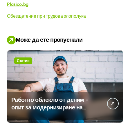
Plasico.bg
Обезщетение при трудова злополука
Може да сте пропуснали
Статии
Работно облекло от деним –
опит за модернизиране на
традицията