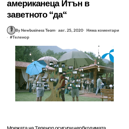
американеца Итън в
заветното “да“
By Newbusiness Team
авг. 25, 2020
Няма коментари
#
Теленор
Мрежата на Теленор осигури необходимата