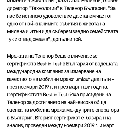
моменти в живота ни”, каза Спас Велинов, главен
директор “Технологии” в Теленор България. “За
нас бе истинско удоволствие да станем част от
едно от най-значимите събития в живота на
Милена и Итън и да съберем заедно семействата
тук и отвъд океана”, допълни той.
Мрежата на Теленор беше отличена със
сертификата Best in Test в България от водещата
международна компания за измерване на
качеството на мобилни мрежи umlaut два пъти –
през ноември 2019 г. и през март тази година.
Сертификатите Best in Test бяха присъдени на
Теленор за достигането на най-висока обща
оценка на мобилна мрежа между трите оператора
в България. Вторият сертификат е базиран на
анализ, проведен между ноември 2019 г. и март