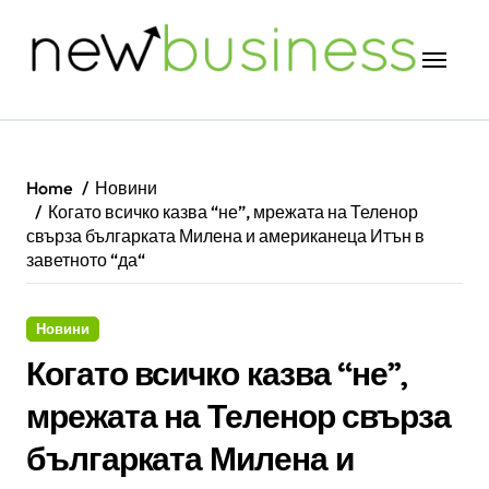
Skip
to
content
Home
Новини
Когато всичко казва “не”, мрежата на Теленор
свърза българката Милена и американеца Итън в
заветното “да“
Новини
Когато всичко казва “не”,
мрежата на Теленор свърза
българката Милена и