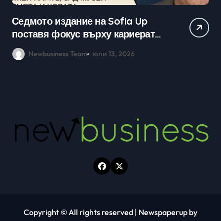
Практически уроци по бизнес и
Ср
кариерно развитие събраха
млади хора на SOFIA UP
Newbusiness Team
юни 26, 2026
Copyright © All rights reserved
|
Newspaperup
by