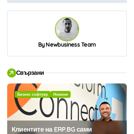
г
а
ц
и
я
By
Newbusiness Team
Свързани
Бизнес софтуер
Новини
Клиентите на ERP.BG сами