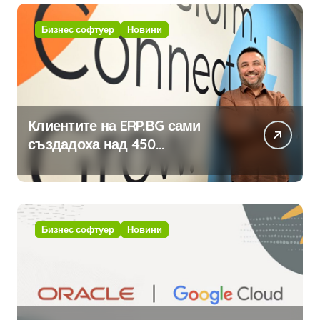
Бизнес софтуер
Новини
Клиентите на ERP.BG сами
създадоха над 450
приложения за ERP системата
с помощта на вградения в нея
изкуствен интелект
Бизнес софтуер
Новини