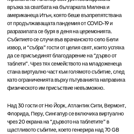
връзка за сватбата на българката Милена и
американеца Итън, която беше възпрепятствана
от продължаващата пандемия от COVID-19 и
разразилата се буря в деня на церемонията.
Събитието се случи във врачанското село Бели
извор, и “събра” гости от целия свят, които успяха
да се присъединят благодарение на “дърво от
таблети”. Чрез тях семейството на младоженеца
стана виртуално част към голямото събитие, след
като ограниченията върху пътуванията направиха
физическото им присъствие невъзможно.
Над 30 гости от Ню Йорк, Атлантик Сити, Вермонт,
Флорида, Перу, Сингапур се включиха виртуално
чрез 20 екрана на “дървото на таблетите” в
щастливото събитие, което генерира над 70 GB