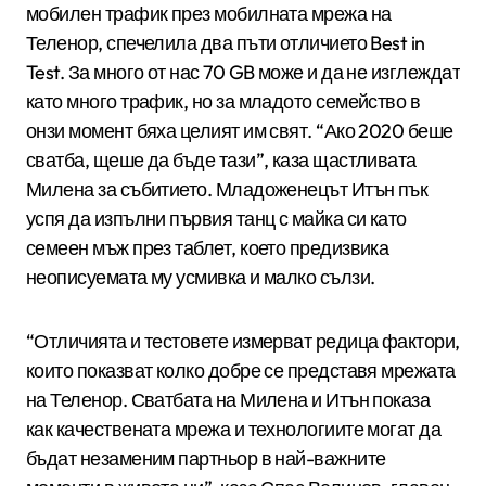
мобилен трафик през мобилната мрежа на
Теленор, спечелила два пъти отличието Best in
Test. За много от нас 70 GB може и да не изглеждат
като много трафик, но за младото семейство в
онзи момент бяха целият им свят. “Ако 2020 беше
сватба, щеше да бъде тази”, каза щастливата
Милена за събитието. Младоженецът Итън пък
успя да изпълни първия танц с майка си като
семеен мъж през таблет, което предизвика
неописуемата му усмивка и малко сълзи.
“Отличията и тестовете измерват редица фактори,
които показват колко добре се представя мрежата
на Теленор. Сватбата на Милена и Итън показа
как качествената мрежа и технологиите могат да
бъдат незаменим партньор в най-важните