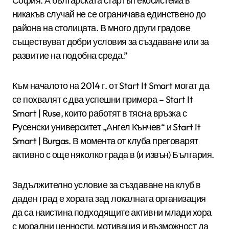
София. А българската стартъп екосистема в
никакъв случай не се ограничава единствено до
района на столицата. В много други градове
съществуват добри условия за създаване или за
развитие на подобна среда.”
Към началото на 2014 г. от Start It Smart могат да
се похвалят с два успешни примера – Start It
Smart | Ruse, които работят в тясна връзка с
Русенски университет „Ангел Кънчев“ и Start It
Smart | Burgas. В момента от клуба преговарят
активно с още няколко града в (и извън) България.
Задължително условие за създаване на клуб в
даден град е хората зад локалната организация
да са наистина подходящите активни млади хора
с морални ценности, мотивация и възможност да