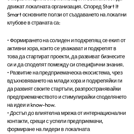
движат локалната организация. Според Start It
Smart основните ползи от създаването на локални
клубове в страната са:
• Формирането на солиден и подкрепящ се екип от
активни хора, които се уважават и подкрепят в
това да стартират проекти, да развиват бизнесите
си и да споделят помежду си специфични знания.
• Развитие на предприемаческа екосистема, чрез
вдъхновяването на млади хора и подкрепяйки ги
да развият своите стартъпи, разпространявайки
предприемачеството и стимулирайки споделянето
на идеи и know-how.
• Достъп до влиятелна мрежа от интернационални
контакти, срещи с успели предприемачи,
формиране на лидери в локалната