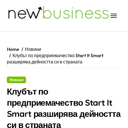
Skip
to
content
Home
Новини
Клубът по предприемачество Start It Smart
разширява дейността си в страната
Новини
Клубът по
предприемачество Start It
Smart разширява дейността
си в страната