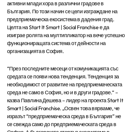
активни млади хора в различни градове в
България. По този начин се цели изграждане на
предприемаческа екосистема в дадения град.
Целта на Start It Smart | Social Franchise е да
изиграе ролята на мултипликатор на вече успешно
функциониращата система от дейности на
организацията в София.
“През последните месеци от комуникацията със
средата се появи нова тенденция. Тенденция за
необходимост от развитие на предприемаческата
среда не само в София, но и в други градове.“ –
казва Павлина Дешева – лидер на проекта Start It
Smart | Social Franchise. „Освен това вярваме, че
изразът “предприемаческа среда в България” не
се свежда само до предприемаческата среда в