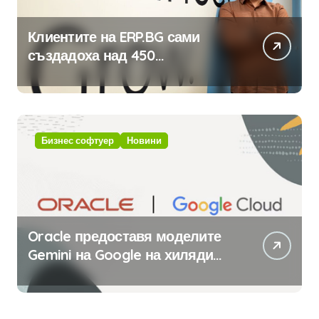
Клиентите на ERP.BG сами
създадоха над 450
приложения за ERP системата
с помощта на вградения в нея
изкуствен интелект
Бизнес софтуер
Новини
Oracle предоставя моделите
Gemini на Google на хиляди
клиенти на бизнес
приложения