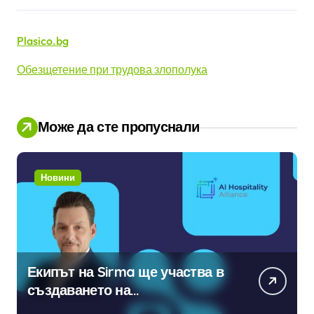
Plasico.bg
Обезщетение при трудова злополука
Може да сте пропуснали
Новини
Екипът на Sirma ще участва в
създаването на
международните стандарти за