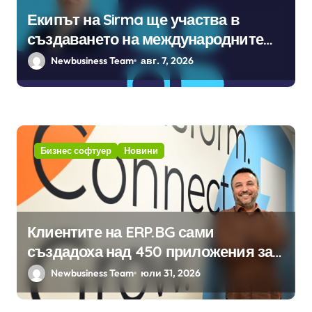
Екипът на Sirma ще участва в
създаването на международните
стандарти за навлизане на
Newbusiness Team
авг. 7, 2026
изкуствен интелект в
хотелиерството
Бизнес софтуер
Новини
Клиентите на ERP.BG сами
създадоха над 450 приложения за
ERP системата с помощта на
Newbusiness Team
юли 31, 2026
вградения в нея изкуствен
интелект