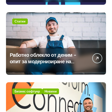
навлизане на изкуствен
интелект в хотелиерството
Статии
Работно облекло от деним –
опит за модернизиране на
традицията
Бизнес софтуер
Новини