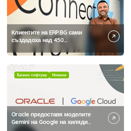
Клиентите на ERP.BG сами
създадоха над 450
приложения за ERP системата
с помощта на вградения в нея
изкуствен интелект
Бизнес софтуер
Новини
Oracle предоставя моделите
Gemini на Google на хиляди
клиенти на бизнес