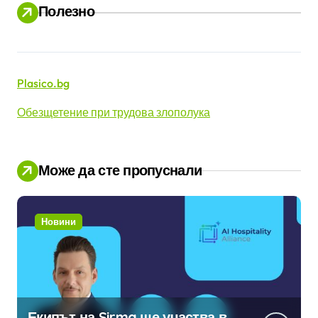
Полезно
Plasico.bg
Обезщетение при трудова злополука
Може да сте пропуснали
Новини
Екипът на Sirma ще участва в