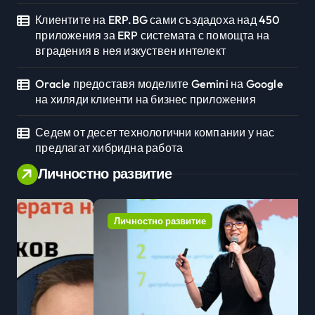
Клиентите на ERP.BG сами създадоха над 450
приложения за ERP системата с помощта на
вградения в нея изкуствен интелект
Oracle предоставя моделите Gemini на Google
на хиляди клиенти на бизнес приложения
Седем от десет технологични компании у нас
предлагат хибридна работа
Личностно развитие
Личностно развитие