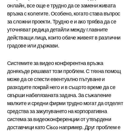
онлайн, все още е трудно да се замени живата
връзка с колегите. Особено, когато става въпрос
за сложни проекти. Трудно е и ако трябва да се
уточняват редица детайли между главните
действащи лица, които обаче живеят в различни
градове или държави.
Системите за видео конферентна връзка
донякъде решават този проблем. С тяхна помощ
може да се спести евентуално пътуване и
разходите покрай него и в същото време да се
свърши набелязаната задача. За съжаление
малките и средни фирми трудно могат да отделят
средства за закупуването на корпоративна
система за видеоконференции от утвърдени
доставчици като Cisco например. Друг проблем е