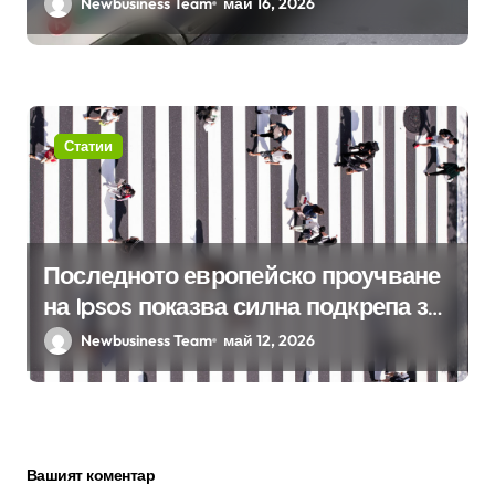
Newbusiness Team
май 16, 2026
Статии
Последното европейско проучване
на Ipsos показва силна подкрепа за
гъвкавата заетост и местния
Newbusiness Team
май 12, 2026
бизнес в България
Вашият коментар