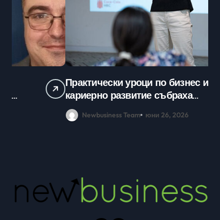
Практически уроци по бизнес и
Ср
кариерно развитие събраха
млади хора на SOFIA UP
Newbusiness Team
юни 26, 2026