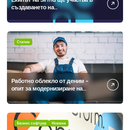
създаването на
международните стандарти за
навлизане на изкуствен
интелект в хотелиерството
Статии
Работно облекло от деним –
опит за модернизиране на
традицията
Бизнес софтуер
Новини