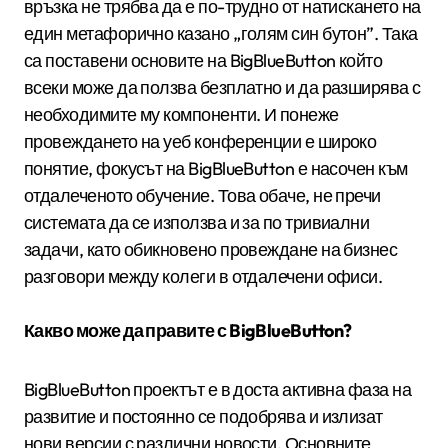
връзка не трябва да е по-трудно от натискането на
един метафорично казано „голям син бутон”. Така
са поставени основите на BigBlueButton който
всеки може да ползва безплатно и да разширява с
необходимите му компоненти. И понеже
провеждането на уеб конференции е широко
понятие, фокусът на BigBlueButton е насочен към
отдалеченото обучение. Това обаче, не пречи
системата да се използва и за по тривиални
задачи, като обикновено провеждане на бизнес
разговори между колеги в отдалечени офиси.
Какво може да правите с BigBlueButton?
BigBlueButton проектът е в доста активна фаза на
развитие и постоянно се подобрява и излизат
нови версии с различни новости. Основните