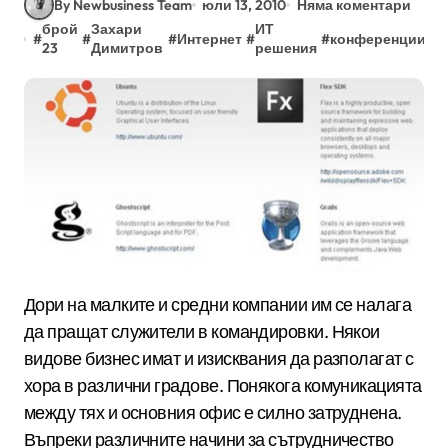
By Newbusiness Team
юли 13, 2010
Няма коментари
брой
Захари
ИТ
#
#
#
Интернет
#
#
конференции
#
о
23
Димитров
решения
Дори на малките и средни компании им се налага
да пращат служители в командировки. Някои
видове бизнес имат и изисквания да разполагат с
хора в различни градове. Понякога комуникацията
между тях и основния офис е силно затруднена.
Въпреки различните начини за сътрудничество