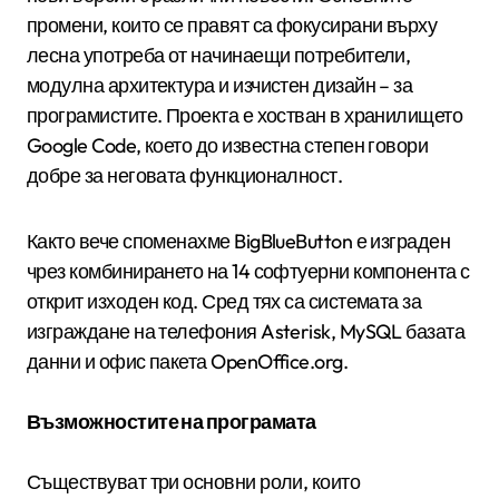
промени, които се правят са фокусирани върху
лесна употреба от начинаещи потребители,
модулна архитектура и изчистен дизайн – за
програмистите. Проекта е хостван в хранилището
Google Code, което до известна степен говори
добре за неговата функционалност.
Както вече споменахме BigBlueButton е изграден
чрез комбинирането на 14 софтуерни компонента с
открит изходен код. Сред тях са системата за
изграждане на телефония Asterisk, MySQL базата
данни и офис пакета OpenOffice.org.
Възможностите на програмата
Съществуват три основни роли, които