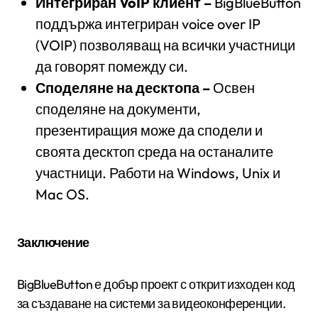
Интегриран VoIP клиент –
BigBlueButton
поддържа интегриран voice over IP
(VOIP) позволяващ на всички участници
да говорят помежду си.
Споделяне на десктопа –
Освен
споделяне на документи,
презентиращия може да сподели и
своята десктоп среда на останалите
участници. Работи на Windows, Unix и
Mac OS.
Заключение
BigBlueButton е добър проект с открит изходен код
за създаване на системи за видеоконференции.