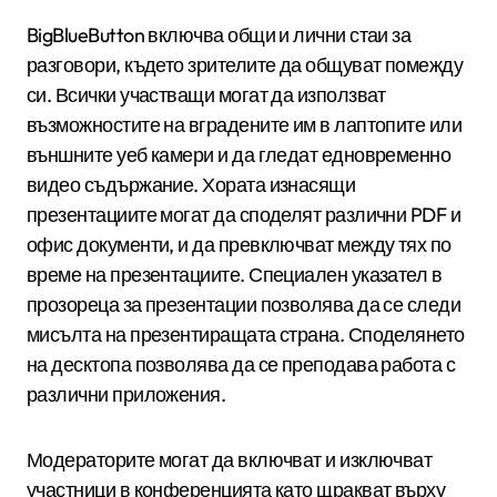
BigBlueButton включва общи и лични стаи за
разговори, където зрителите да общуват помежду
си. Всички участващи могат да използват
възможностите на вградените им в лаптопите или
външните уеб камери и да гледат едновременно
видео съдържание. Хората изнасящи
презентациите могат да споделят различни PDF и
офис документи, и да превключват между тях по
време на презентациите. Специален указател в
прозореца за презентации позволява да се следи
мисълта на презентиращата страна. Споделянето
на десктопа позволява да се преподава работа с
различни приложения.
Модераторите могат да включват и изключват
участници в конференцията като щракват върху