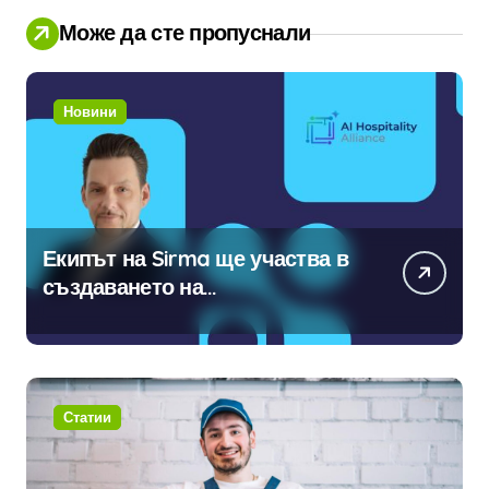
Може да сте пропуснали
Новини
Екипът на Sirma ще участва в
създаването на
международните стандарти за
навлизане на изкуствен
интелект в хотелиерството
Статии