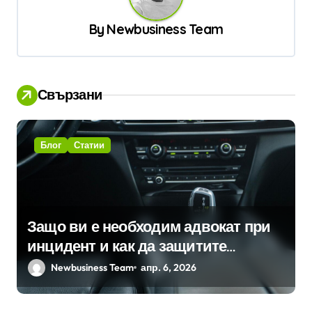
и
By
Newbusiness Team
я
Свързани
Блог
Статии
Защо ви е необходим адвокат при
инцидент и как да защитите
правата си?
Newbusiness Team
апр. 6, 2026