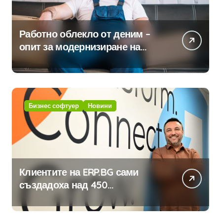
Работно облекло от деним –
опит за модернизиране на
традицията
Бизнес софтуер
Новини
Клиентите на ERP.BG сами
създадоха над 450
приложения за ERP системата
с помощта на вградения в нея