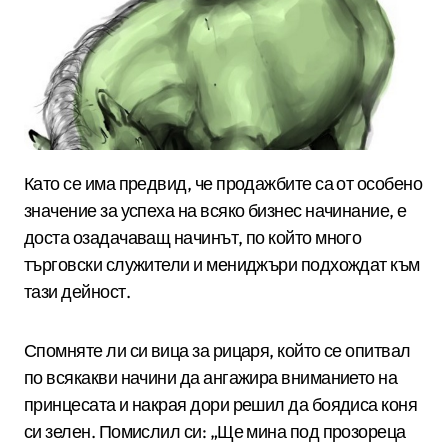
Като се има предвид, че продажбите са от особено
значение за успеха на всяко бизнес начинание, е
доста озадачаващ начинът, по който много
търговски служители и мениджъри подхождат към
тази дейност.
Спомняте ли си вица за рицаря, който се опитвал
по всякакви начини да ангажира вниманието на
принцесата и накрая дори решил да боядиса коня
си зелен. Помислил си: „Ще мина под прозореца