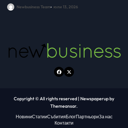
млади хора на SOFIA UP
Newbusiness Team
юни 26, 2026
Copyright © All rights reserved
|
Newspaperup
by
Themeansar
.
Новини
Статии
Събития
Блог
Партньори
За нас
Контакти