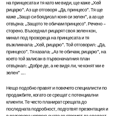
на принцесата и тя като ме види, ще каже „Хей
рицарю“. Аз ще отговоря „Да, принцесо“. Тя ще
каже „Защо си боядисал коня си зелен“, а аз ще
отвърна: „Защото те обичам принцесо“. Речено –
сторено. Възседнал рицарят своя зелен кон,
минал под прозореца на принцесата и тя
възкликнала: „Хей, рицарю“. Той отговорил: „Да,
принцесо“. Тя казала: „Аз те обичам, рицарю“, на
което той залисан в първоначалния план
отвърнал: „Добре де, а не видя ли, че конят ми е
зелен“ ….
Нещо подобно правят и повечето специалисти по
продажбите, когато се срещат с потенциални
клиенти. Те често планират срещата до
последната подробност, подготвят презентация и
в разговора непрекъснато се стремят да следват