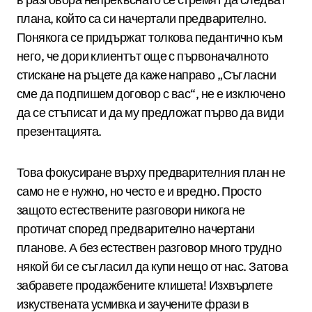
плана, който са си начертали предварително.
Понякога се придържат толкова педантично към
него, че дори клиентът още с първоначалното
стискане на ръцете да каже направо „Съгласни
сме да подпишем договор с вас“, не е изключено
да се стъписат и да му предложат първо да види
презентацията.
Това фокусиране върху предварителния план не
само не е нужно, но често е и вредно. Просто
защото естествените разговори никога не
протичат според предварително начертани
планове. А без естествен разговор много трудно
някой би се съгласил да купи нещо от нас. Затова
забравете продажбените клишета! Изхвърлете
изкуствената усмивка и заучените фрази в