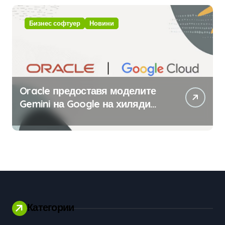
изкуствен интелект
Бизнес софтуер
Новини
Oracle предоставя моделите
Gemini на Google на хиляди
клиенти на бизнес
приложения
Категории