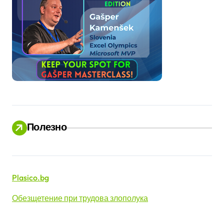
Полезно
Plasico.bg
Обезщетение при трудова злополука