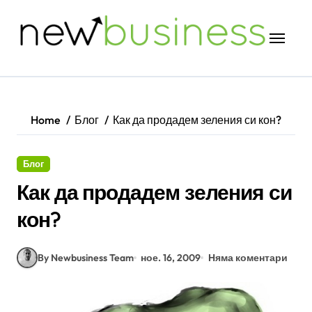
Skip
to
content
Home
Блог
Как да продадем зеления си кон?
Блог
Как да продадем зеления си
кон?
By Newbusiness Team
ное. 16, 2009
Няма коментари