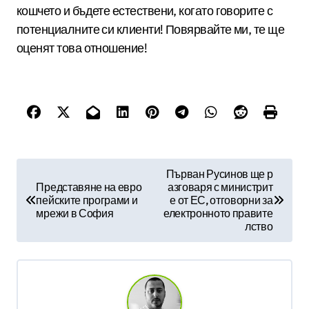
кошчето и бъдете естествени, когато говорите с
потенциалните си клиенти! Повярвайте ми, те ще
оценят това отношение!
Н
Първан Русинов ще р
Представяне на евро
азговаря с министрит
а
пейските програми и
е от ЕС, отговорни за
в
мрежи в София
електронното правите
лство
и
г
а
ц