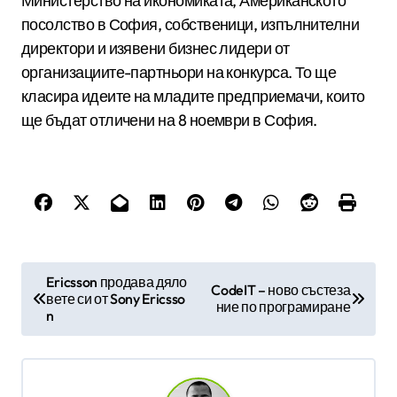
Министерство на икономиката, Американското
посолство в София, собственици, изпълнителни
директори и изявени бизнес лидери от
организациите-партньори на конкурса. То ще
класира идеите на младите предприемачи, които
ще бъдат отличени на 8 ноември в София.
Н
Ericsson продава дяло
CodeIT – ново състеза
вете си от Sony Ericsso
а
ние по програмиране
n
в
и
г