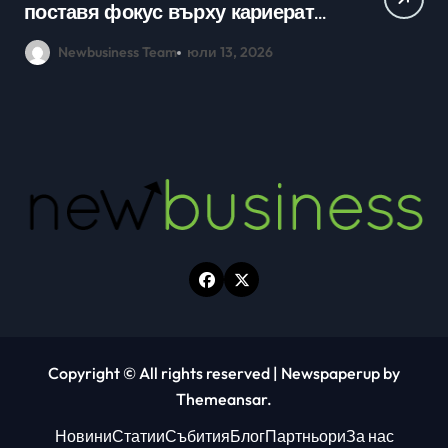
кариерно развитие събраха
млади хора на SOFIA UP
Newbusiness Team
юни 26, 2026
Copyright © All rights reserved
|
Newspaperup
by
Themeansar
.
Новини
Статии
Събития
Блог
Партньори
За нас