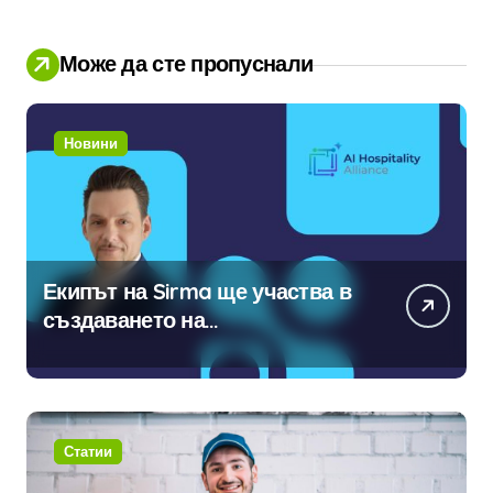
Може да сте пропуснали
Новини
Екипът на Sirma ще участва в
създаването на
международните стандарти за
навлизане на изкуствен
интелект в хотелиерството
Статии