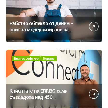
Работно облекло от деним –
опит за модернизиране на
традицията
Бизнес софтуер
Новини
Клиентите на ERP.BG сами
създадоха над 450
приложения за ERP системата