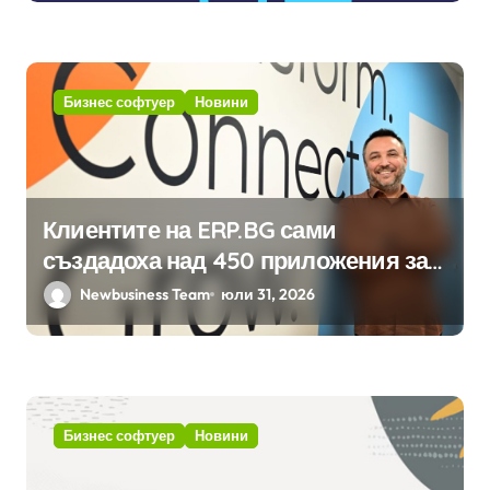
хотелиерството
Бизнес софтуер
Новини
Клиентите на ERP.BG сами
създадоха над 450 приложения за
ERP системата с помощта на
Newbusiness Team
юли 31, 2026
вградения в нея изкуствен
интелект
Бизнес софтуер
Новини