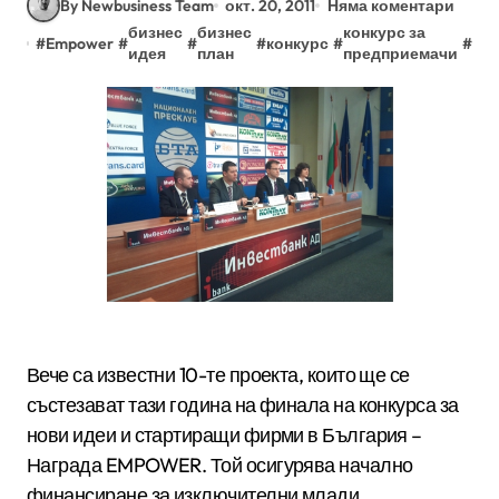
By Newbusiness Team
окт. 20, 2011
Няма коментари
бизнес
бизнес
конкурс за
на
#
Empower
#
#
#
конкурс
#
#
идея
план
предприемачи
em
Вече са известни 10-те проекта, които ще се
състезават тази година на финала на конкурса за
нови идеи и стартиращи фирми в България –
Награда EMPOWER. Той осигурява начално
финансиране за изключителни млади