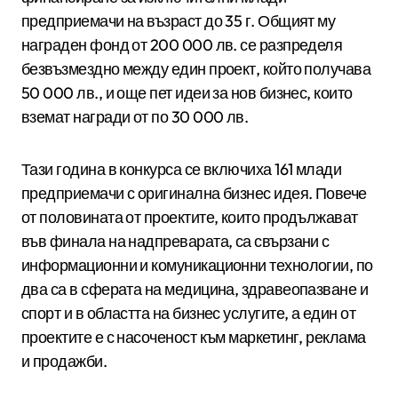
предприемачи на възраст до 35 г. Общият му
награден фонд от 200 000 лв. се разпределя
безвъзмездно между един проект, който получава
50 000 лв., и още пет идеи за нов бизнес, които
вземат награди от по 30 000 лв.
Тази година в конкурса се включиха 161 млади
предприемачи с оригинална бизнес идея. Повече
от половината от проектите, които продължават
във финала на надпреварата, са свързани с
информационни и комуникационни технологии, по
два са в сферата на медицина, здравеопазване и
спорт и в областта на бизнес услугите, а един от
проектите е с насоченост към маркетинг, реклама
и продажби.