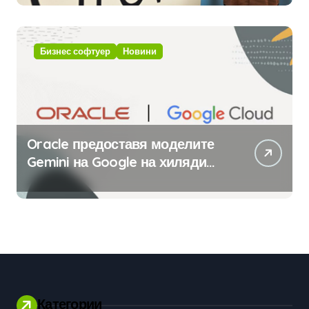
с помощта на вградения в нея
изкуствен интелект
Бизнес софтуер
Новини
Oracle предоставя моделите
Gemini на Google на хиляди
клиенти на бизнес
приложения
Категории