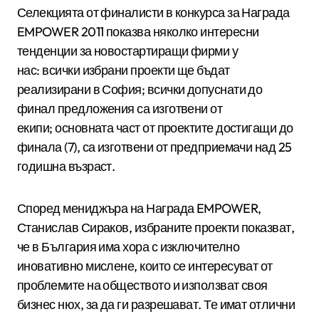
Селекцията от финалисти в конкурса за Награда
EMPOWER 2011 показва няколко интересни
тенденции за новостартиращи фирми у
нас: всички избрани проекти ще бъдат
реализирани в София; всички допуснати до
финал предложения са изготвени от
екипи; основната част от проектите достигащи до
финала (7), са изготвени от предприемачи над 25
годишна възраст.
Според мениджъра на Награда EMPOWER,
Станислав Сираков, избраните проекти показват,
че в България има хора с изключително
иновативно мислене, които се интересуват от
проблемите на обществото и използват своя
бизнес нюх, за да ги разрешават. Те имат отлични