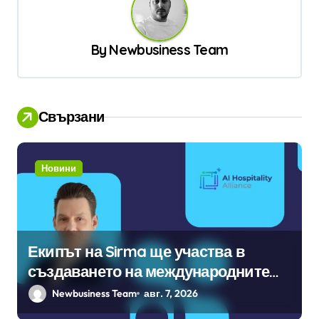
а
ц
By
Newbusiness Team
и
я
Свързани
Новини
Екипът на Sirma ще участва в
създаването на международните
стандарти за навлизане на
Newbusiness Team
авг. 7, 2026
изкуствен интелект в