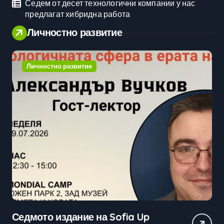
Седем от десет технологични компании у нас
предлагат хибридна работа
Личностно развитие
Личностно развитие
Практически уроци по бизнес и
Ср