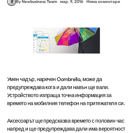
By Newbusiness Team
мар. 9, 2016
Няма коментари
Умен чадър, наречен Oombrella, може да
предупреждава кога и дали навън ще вали.
Устройството изпраща точна информация за
времето на мобилния телефон на притежателя си.
Аксесоарът ще предсказва времето с половин час
напред и ще предупреждава дали има вероятност