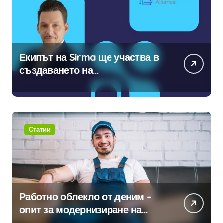
Екипът на Sirma ще участва в
създаването на
международните стандарти за
навлизане на изкуствен
интелект в хотелиерството
Статии
Работно облекло от деним –
опит за модернизиране на
традицията