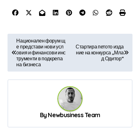
Н
Национален форум щ
е представи нови усл
Стартира петото изда
а
овия и финансови инс
ние на конкурса „Мла
в
трументи в подкрепа
д Одитор“
на бизнеса
и
г
а
ц
и
By
Newbusiness Team
я