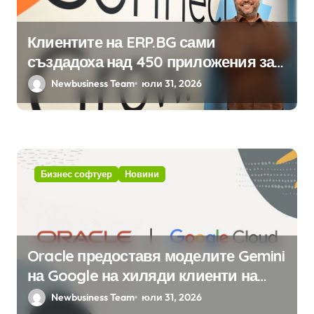
Клиентите на ERP.BG сами
създадоха над 450 приложения за
ERP системата с помощта на
Newbusiness Team
юли 31, 2026
вградения в нея изкуствен
интелект
Бизнес софтуер
Новини
Oracle предоставя моделите Gemini
на Google на хиляди клиенти на
бизнес приложения
Newbusiness Team
юли 31, 2026