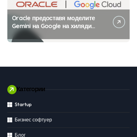
Oracle предоставя моделите
Gemini на Google на хиляди
клиенти на бизнес
приложения
Категории
Startup
Бизнес софтуер
Блог