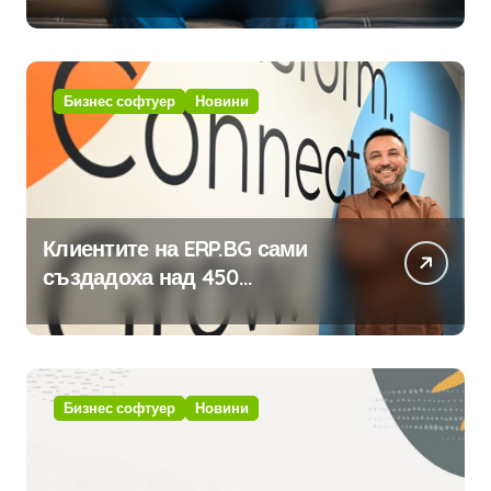
Бизнес софтуер
Новини
Клиентите на ERP.BG сами
създадоха над 450
приложения за ERP системата
с помощта на вградения в нея
изкуствен интелект
Бизнес софтуер
Новини