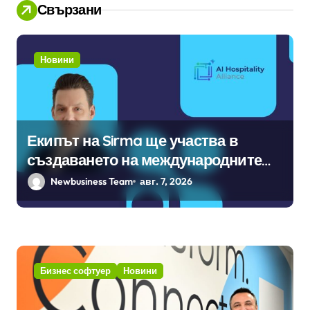
Свързани
Новини
Екипът на Sirma ще участва в
създаването на международните
стандарти за навлизане на
Newbusiness Team
авг. 7, 2026
изкуствен интелект в
хотелиерството
Бизнес софтуер
Новини