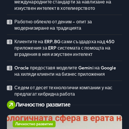
международните стандарти за навлизане на
изкуствен интелект в хотелиерството
Работно облекло от деним – опит за
модернизиране на традицията
Клиентите на ERP.BG сами създадоха над 450
приложения за ERP системата с помощта на
вградения в нея изкуствен интелект
Oracle предоставя моделите Gemini на Google
на хиляди клиенти на бизнес приложения
Седем от десет технологични компании у нас
предлагат хибридна работа
Личностно развитие
Личностно развитие