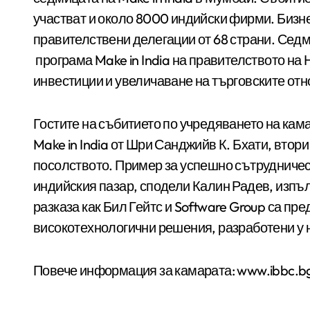
участват и около 8000 индийски фирми. Бизне
правителствени делегации от 68 страни. Сед
програма Make in India на правителството н
инвестиции и увеличаване на търговските от
Гостите на събитието по учредяването на кам
Make in India от Шри Санджийв К. Бхати, втор
посолството. Пример за успешно сътрудничес
индийския пазар, сподели Калин Радев, изпъл
разказа как Бил Гейтс и Software Group са п
високотехнологични решения, разработени у н
Повече информация за камарата: www.ibbc.b