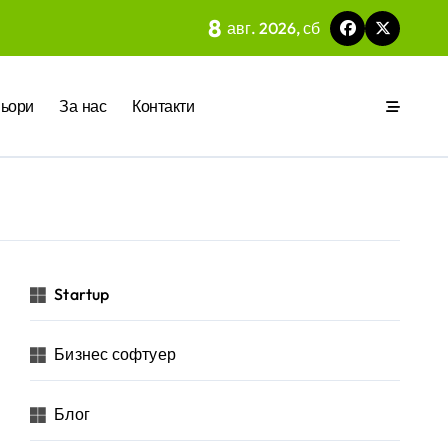
8
авг. 2026, сб
 на вградения в нея изкуствен интелект
ьори
За нас
Контакти
ия
р за бъдещето на технологиите и AI
Startup
Бизнес софтуер
 на изкуствен интелект в хотелиерството
Блог