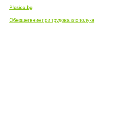
Plasico.bg
Обезщетение при трудова злополука