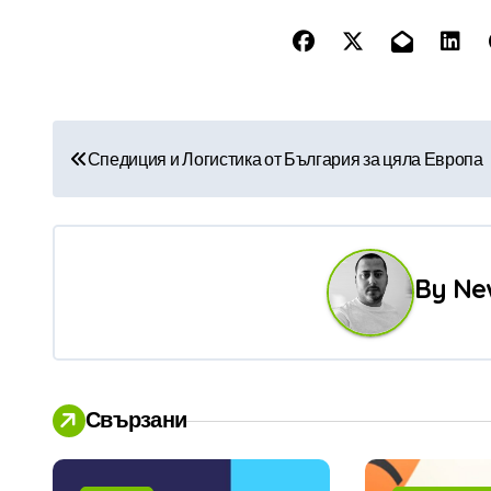
Н
Спедиция и Логистика от България за цяла Европа
а
в
и
By
Ne
г
а
ц
Свързани
и