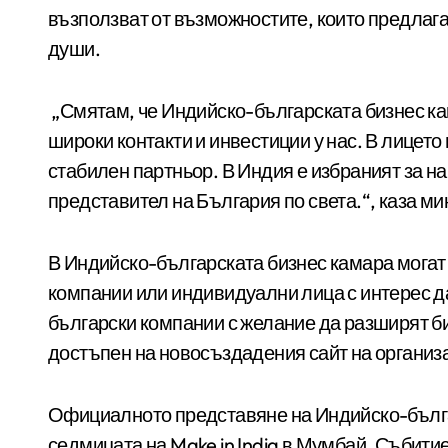
възползват от възможностите, които предлага
души.
„Смятам, че Индийско-българската бизнес ка
широки контакти и инвестиции у нас. В лицет
стабилен партньор. В Индия е избраният за 
представител на България по света.“, каза м
В Индийско-българската бизнес камара могат
компании или индивидуални лица с интерес да
български компании с желание да разширят би
достъпен на новосъздадения сайт на органи
Официалното представяне на Индийско-българ
седмицата на Make in India в Мумбай. Събит