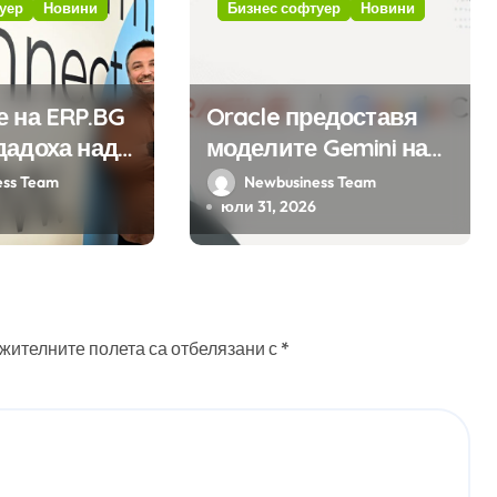
уер
Новини
Бизнес софтуер
Новини
е на ERP.BG
Oracle предоставя
дадоха над
моделите Gemini на
ожения за
Google на хиляди
ess Team
Newbusiness Team
мата с
клиенти на бизнес
юли 31, 2026
на
приложения
 в нея
 интелект
жителните полета са отбелязани с
*