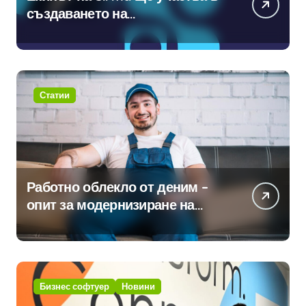
създаването на
международните стандарти за
навлизане на изкуствен
интелект в хотелиерството
Статии
Работно облекло от деним –
опит за модернизиране на
традицията
Бизнес софтуер
Новини