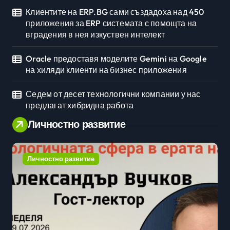
Клиентите на ERP.BG сами създадоха над 450
приложения за ERP системата с помощта на
вградения в нея изкуствен интелект
Oracle предоставя моделите Gemini на Google
на хиляди клиенти на бизнес приложения
Седем от десет технологични компании у нас
предлагат хибридна работа
Личностно развитие
Личностно развитие