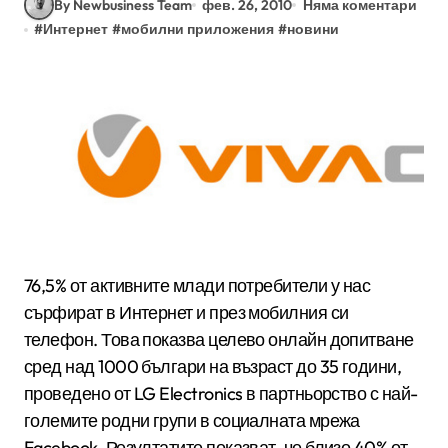
By Newbusiness Team
фев. 26, 2010
Няма коментари
#
Интернет
#
мобилни приложения
#
новини
76,5% от активните млади потребители у нас
сърфират в Интернет и през мобилния си
телефон. Това показва целево онлайн допитване
сред над 1000 българи на възраст до 35 години,
проведено от LG Electronics в партньорство с най-
големите родни групи в социалната мрежа
Facebook. Резултатите показват, че близо 40% от