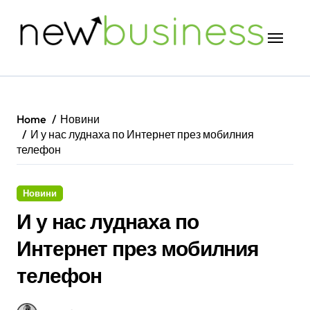
Skip
to
content
Home
Новини
И у нас луднаха по Интернет през мобилния
телефон
Новини
И у нас луднаха по
Интернет през мобилния
телефон