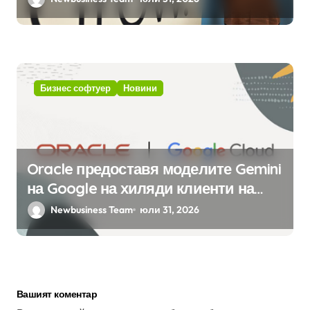
вградения в нея изкуствен
интелект
Бизнес софтуер
Новини
Oracle предоставя моделите Gemini
на Google на хиляди клиенти на
бизнес приложения
Newbusiness Team
юли 31, 2026
Вашият коментар