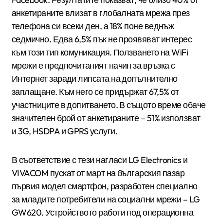
анкетираните влизат в глобалната мрежа през
телефона си всеки ден, а 18% поне веднъж
седмично. Едва 6,5% пък не проявяват интерес
към този тип комуникация. Ползването на WiFi
мрежи е предпочитаният начин за връзка с
Интернет заради липсата на допълнително
заплащане. Към него се придържат 67,5% от
участниците в допитването. В същото време обаче
значителен брой от анкетираните – 51% използват
и 3G, HSDPA и GPRS услуги.
В съответствие с тези нагласи LG Electronics и
VIVACOM пускат от март на българския пазар
първия модел смартфон, разработен специално
за младите потребители на социални мрежи – LG
GW620. Устройството работи под операционна