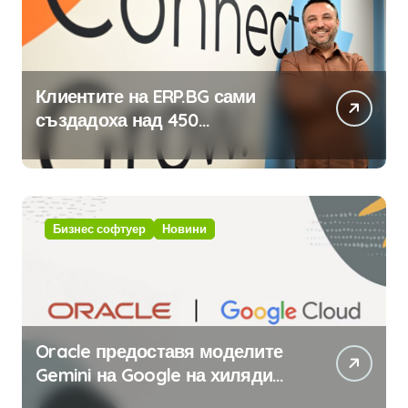
Клиентите на ERP.BG сами
създадоха над 450
приложения за ERP системата
с помощта на вградения в нея
изкуствен интелект
Бизнес софтуер
Новини
Oracle предоставя моделите
Gemini на Google на хиляди
клиенти на бизнес