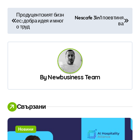
Н
Продуцентският бизн
Nescafe 3in1 поевтиня
ес: добра идея и мног
а
ва
о труд
в
и
г
а
ц
By
Newbusiness Team
и
я
Свързани
Новини