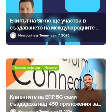
Екипът на Sirma ще участва в
създаването на международните
стандарти за навлизане на
Newbusiness Team
авг. 7, 2026
изкуствен интелект в
хотелиерството
Бизнес софтуер
Новини
Клиентите на ERP.BG сами
създадоха над 450 приложения за
ERP системата с помощта на
Newbusiness Team
юли 31, 2026