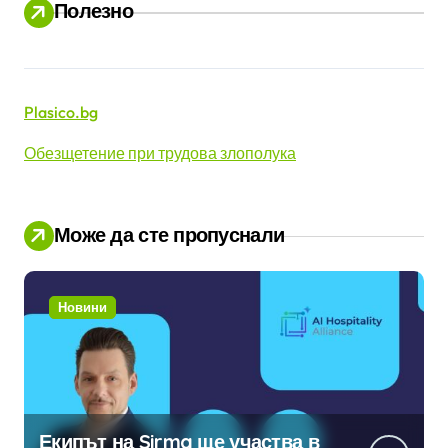
Полезно
Plasico.bg
Обезщетение при трудова злополука
Може да сте пропуснали
Новини
Екипът на Sirma ще участва в