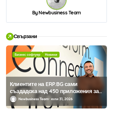
а
ц
By
Newbusiness Team
и
я
Свързани
Бизнес софтуер
Новини
Клиентите на ERP.BG сами
създадоха над 450 приложения за
ERP системата с помощта на
Newbusiness Team
юли 31, 2026
вградения в нея изкуствен
интелект