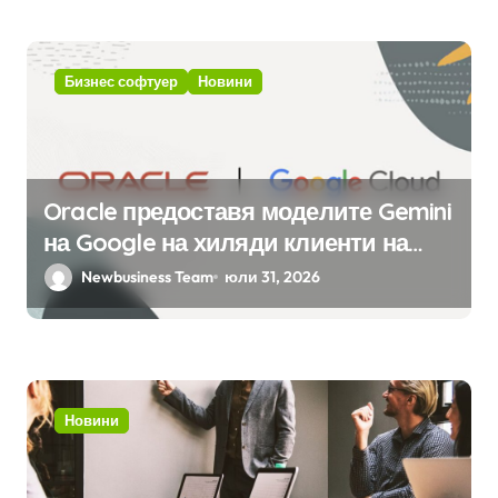
Бизнес софтуер
Новини
Oracle предоставя моделите Gemini
на Google на хиляди клиенти на
бизнес приложения
Newbusiness Team
юли 31, 2026
Новини