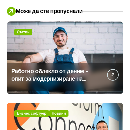
Може да сте пропуснали
Статии
Работно облекло от деним –
опит за модернизиране на
традицията
Бизнес софтуер
Новини