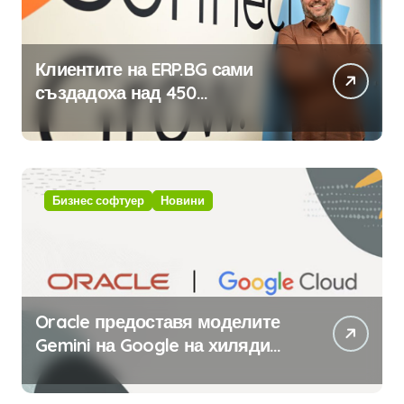
Клиентите на ERP.BG сами
създадоха над 450
приложения за ERP системата
с помощта на вградения в нея
изкуствен интелект
Бизнес софтуер
Новини
Oracle предоставя моделите
Gemini на Google на хиляди
клиенти на бизнес
приложения