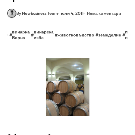
By Newbusiness Team
юли 4, 2011
Няма коментари
винарна
винарска
пре
#
#
#
животновъдство
#
земеделие
#
Варна
изба
пре