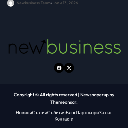
Newbusiness Team
юни 26, 2026
Copyright © All rights reserved
|
Newspaperup
by
Themeansar
.
Новини
Статии
Събития
Блог
Партньори
За нас
Контакти