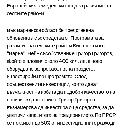
Европейския земеделски фонд за развитие на
селските райони.
Във Варненска област бе представена
обновената със средства от Програмата за
развитие на селските райони Винарска изба
“Варна”. Нейн съсобственик е Григор Григоров,
кkойто е вложил около 400 хил. лв. в ново
оборудване за преработка на гроздето,
инвестирайки по Програмата. След
осъществените инвестиции, които дават
възможност на избата да подобри качеството на
произвежданото вино, Григор Григоров
възнамерява да инвестира още средства, за да
увеличи капацитета на предприятието. По ПРСР
се покриват до 50% от инвестиционните разходи