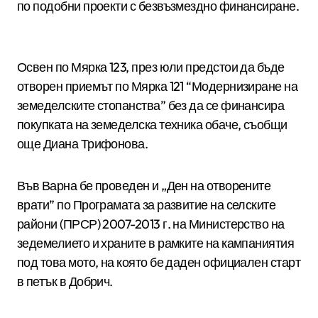
по подобни проекти с безвъзмездно финансиране.
Освен по Мярка 123, през юли предстои да бъде
отворен приемът по Мярка 121 “Модернизиране на
земеделските стопанства” без да се финансира
покупката на земеделска техника обаче, съобщи
още Диана Трифонова.
Във Варна бе проведен и „Ден на отворените
врати” по Програмата за развитие на селските
райони (ПРСР) 2007-2013 г. на Министерство на
зедемелието и храните в рамките на кампаниятия
под това мото, на която бе даден официален старт
в петък в Добрич.