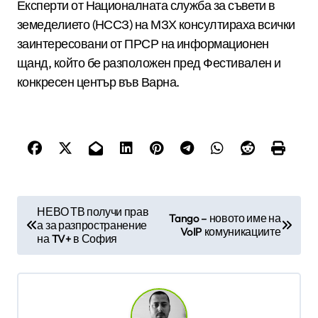
Експерти от Националната служба за съвети в
земеделието (НССЗ) на МЗХ консултираха всички
заинтересовани от ПРСР на информационен
щанд, който бе разположен пред Фестивален и
конкресен център във Варна.
Н
НЕВО ТВ получи прав
Tango – новото име на
а за разпространение
а
VoIP комуникациите
на TV+ в София
в
и
г