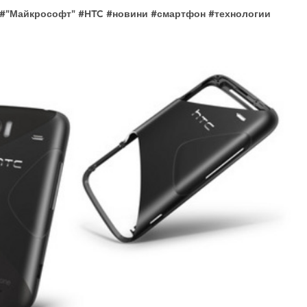
#
"Майкрософт"
#
HTC
#
новини
#
смартфон
#
технологии