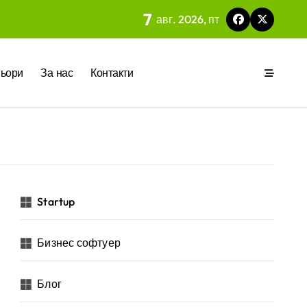
7
авг. 2026, пт
 на вградения в нея изкуствен интелект
ьори
За нас
Контакти
ия
р за бъдещето на технологиите и AI
Startup
Бизнес софтуер
 на изкуствен интелект в хотелиерството
Блог