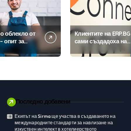
о облекло от
Клиентите на ERP.BG
– опит за
сами създадоха над
изиране на
450 приложения за
ията
ERP системата с
помощта на
вградения в нея
изкуствен интелект
Последно добавени
Екипът на Sirma ще участва в създаването на
Личностно развитие
международните стандарти за навлизане на
изкуствен интелект в хотелиерството