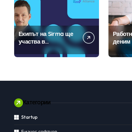
Екипът на Sirma ще
Работн
участва в
деним 
създаването на
модерн
международните
традиц
стандарти за
навлизане на
изкуствен интелект в
хотелиерството
Категории
Startup
Личностно развитие
Бизнес софтуер