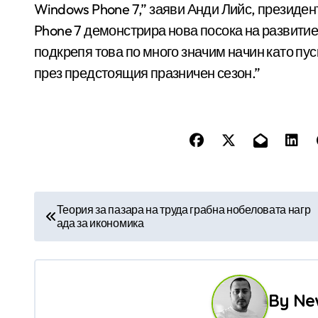
Windows Phone 7,” заяви Анди Лийс, президен
Phone 7 демонстрира нова посока на развитие 
подкрепя това по много значим начин като пу
през предстоящия празничен сезон.”
Н
Теория за пазара на труда грабна нобеловата нагр
ада за икономика
а
в
и
By
Ne