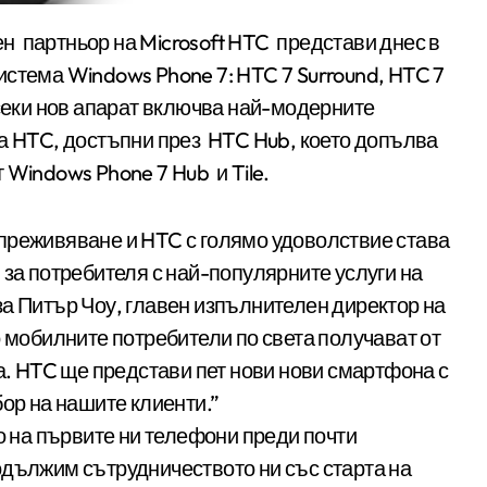
стема Windows Phone 7: HTC 7 Surround, HTC 7
Всеки нов апарат включва най-модерните
на HTC, достъпни през HTC Hub, което допълва
 Windows Phone 7 Hub и Tile.
преживяване и HTC с голямо удоволствие става
 за потребителя с най-популярните услуги на
каза Питър Чоу, главен изпълнителен директор на
о мобилните потребители по света получават от
та. HTC ще представи пет нови нови смартфона с
бор на нашите клиенти.”
то на първите ни телефони преди почти
одължим сътрудничеството ни със старта на