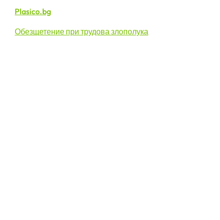
Plasico.bg
Обезщетение при трудова злополука