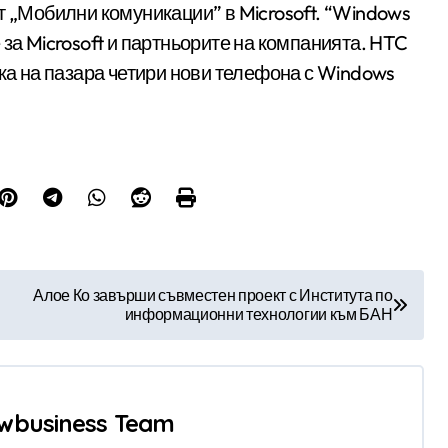
т „Мобилни комуникации” в Microsoft. “Windows
за Microsoft и партньорите на компанията. HTC
ска на пазара четири нови телефона с Windows
Алое Ко завърши съвместен проект с Института по
информационни технологии към БАН
wbusiness Team