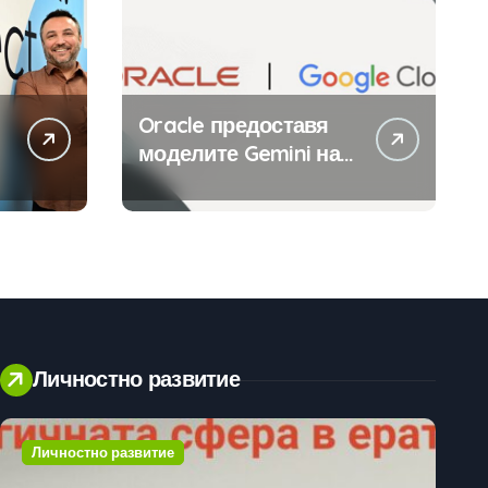
Oracle предоставя
моделите Gemini на
Google на хиляди
клиенти на бизнес
приложения
Личностно развитие
Личностно развитие