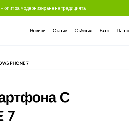
 – опит за модернизиране на традицията
 създадоха над 450 приложения за ERP системата с помощта
Новини
Статии
Събития
Блог
Партн
те Gemini на Google на хиляди клиенти на бизнес приложен
чни компании у нас предлагат хибридна работа
pact Award България 2026 са обявени
DOWS PHONE 7
служители забелязват мръсния офис още в първата седмица
 Up събра предприемачи и млади професионалисти в разгово
оито правят почивката по-комфортна
мартфона С
 промени начина, по който хотелите продават стаите си
 7
ва в създаването на международните стандарти за навлизане