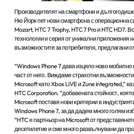
Производителят на смартфони и дългогодишен партньор на Microsoft HTC представи днес в
Ню Йорк пет нови смартфона с операционна си
Mozart, HTC 7 Trophy, HTC 7 Pro и HTC HD7. 
технологии и серия от уникални приложения 
възможностите за потребителя, предлагани от
“Windows Phone 7 дава изцяло ново мобилно 
част от него. Виждаме страхотни възможности
Microsoft като Xbox LIVE и Zune integrated,” 
HTC Corporation. “добавената стойност, коят
Microsoft поставя нови критерии в индустрия
Windows Phone 7, за да дадем много голям из
“HTC е партньор на Microsoft от представяне
десетилетие и сме много развълнувани да пр