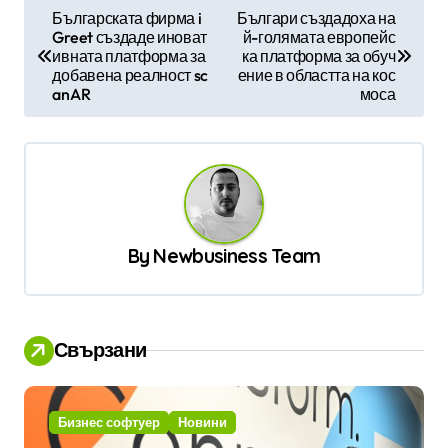
Н
Българската фирма i
Българи създадоха на
Greet създаде иноват
й-голямата европейс
а
ивната платформа за
ка платформа за обуч
в
добавена реалност sc
ение в областта на кос
anAR
моса
и
г
а
ц
и
By
Newbusiness Team
я
Свързани
Бизнес софтуер
Новини