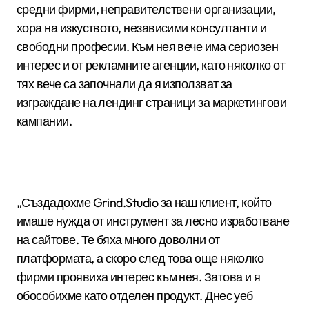
средни фирми, неправителствени организации,
хора на изкуството, независими консултанти и
свободни професии. Към нея вече има сериозен
интерес и от рекламните агенции, като няколко от
тях вече са започнали да я използват за
изграждане на лендинг страници за маркетингови
кампании.
„Създадохме Grind.Studio за наш клиент, който
имаше нужда от инструмент за лесно изработване
на сайтове. Те бяха много доволни от
платформата, а скоро след това още няколко
фирми проявиха интерес към нея. Затова и я
обособихме като отделен продукт. Днес уеб