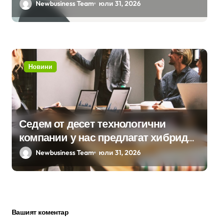
бизнес приложения
Newbusiness Team
юли 31, 2026
Новини
Седем от десет технологични
компании у нас предлагат хибридна
работа
Newbusiness Team
юли 31, 2026
Вашият коментар