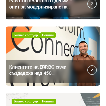
Работно облекло от деним –
опит за модернизиране на
традицията
Бизнес софтуер
Новини
Клиентите на ERP.BG сами
създадоха над 450
приложения за ERP системата
с помощта на вградения в нея
изкуствен интелект
Бизнес софтуер
Новини