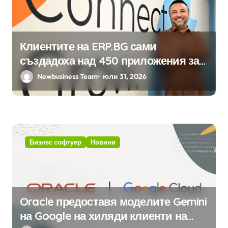
Клиентите на ERP.BG сами
създадоха над 450 приложения за
ERP системата с помощта на
Newbusiness Team
юли 31, 2026
вградения в нея изкуствен
интелект
Бизнес софтуер
Новини
Oracle предоставя моделите Gemini
на Google на хиляди клиенти на