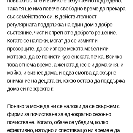
повърхностите и всичко е безупречно подредено.
Така тя ще има повече свободно време да прекара
със семейството си. В действителност
регулярната поддръжка на един дом в добро
състояние, чист и спретнат е доброто решение.
Когато се наложи, могат да се измият и
прозорците, да се изпере меката мебел или
матрака, да се почисти кухненската печка. Всичко
това отнема време, а жената днес е и домакиня, и
майка, и бизнес дама, и едва смогва да обърне
внимание на децата си, какво остава да поддържа
дома си перфектен!
Понякога може да ни се наложи да се свържем с
фирми за почистване за еднократно сезонно
почистване. Когато, обаче се убедим, колко
ефективно, изгодно и спестяващо ни време е да