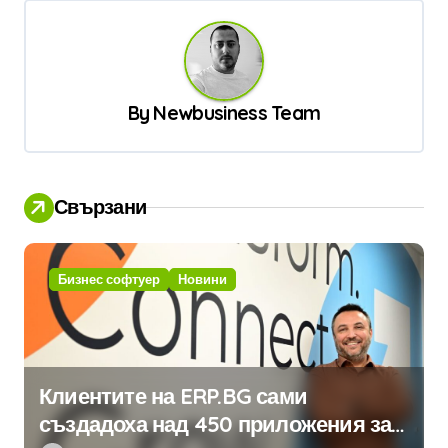
и
г
а
ц
By
Newbusiness Team
и
я
Свързани
Бизнес софтуер
Новини
Клиентите на ERP.BG сами
създадоха над 450 приложения за