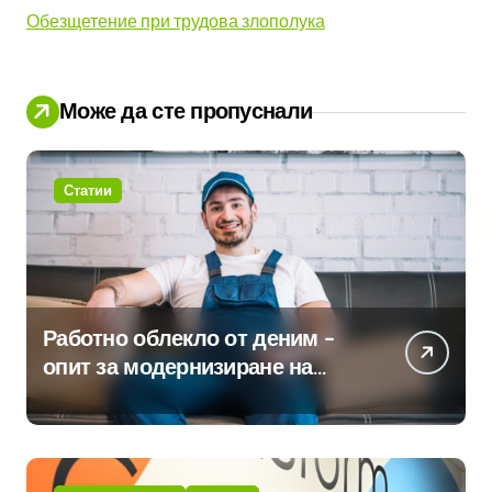
Обезщетение при трудова злополука
Може да сте пропуснали
Статии
Работно облекло от деним –
опит за модернизиране на
традицията