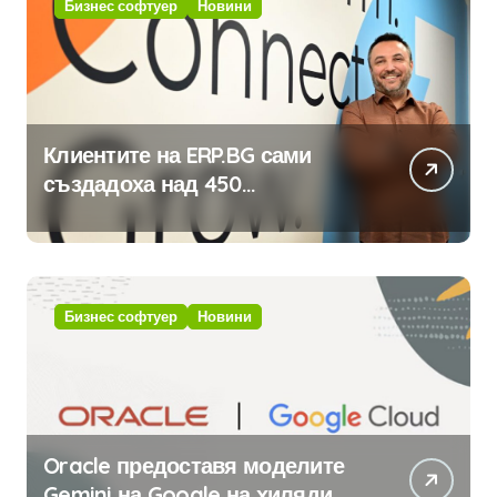
Бизнес софтуер
Новини
Клиентите на ERP.BG сами
създадоха над 450
приложения за ERP системата
с помощта на вградения в нея
изкуствен интелект
Бизнес софтуер
Новини
Oracle предоставя моделите
Gemini на Google на хиляди