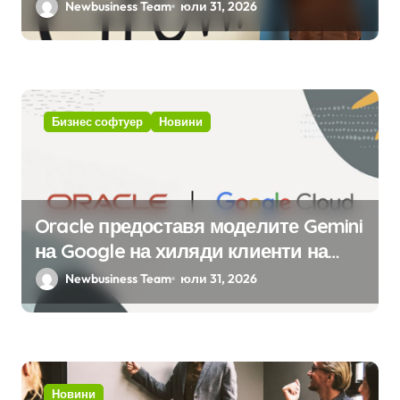
ERP системата с помощта на
Newbusiness Team
юли 31, 2026
вградения в нея изкуствен
интелект
Бизнес софтуер
Новини
Oracle предоставя моделите Gemini
на Google на хиляди клиенти на
бизнес приложения
Newbusiness Team
юли 31, 2026
Новини