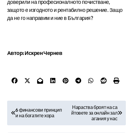
доверили на професионалното почистване,
защото е изгодното и рентабилно решение. Защо
да не го направим и ние в България?
Автор: Искрен Чернев
Н
Нараства броят на са
6 финансови принцип
йтовете за онлайн зал
а
и на богатите хора
агания у нас
в