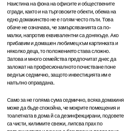
Наистина на фона на офисите и обществените
сгради, както и на търговските обекти, обема на
едно домакинство не е голям често пъти. Това
обаче не означава, че замърсяванията са по-
малки, напротив еквивалентни са донякъде. Ако
прибавим и домашен любимец към картинката и
няколко деца, то положението става сложно.
Затова и много семейства предпочитат днес да
заложат на професионалното почистване поне
веднъж седмично, защото инвестицията им е
напълно оправдана.
Само за не голяма сума седмично, всяка домакиня
може да бъде спокойна, че мокрите помещения и
тоалетната в дома й са дезинфекцирани, подовете
са чисти, килимите свежи, липсва прах по