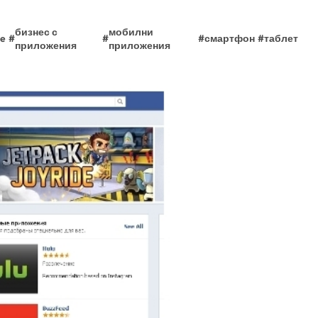
бизнес с
мобилни
ne
#
#
#
смартфон
#
таблет
приложения
приложения