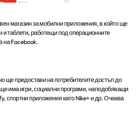
и и таблети, работещи под операционните
га на Facebook.
но ще предостави на потребителите достъп до
 ще има игри, социални програми, наподобяващи
ify, спортни приложения като Nike+ и др. Очаква