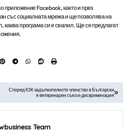
о приложение Facebook, както и през
ан със социалната мрежа и ще позволява на
л, каква програма си е свалил. Ще се предлагат
ложения.
Според КЗК задължителното членство в Български
я ветеринарен съюз е дискриминация
wbusiness Team