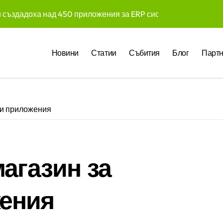
те Gemini на Google на хиляди клиенти на бизнес приложен
чни компании у нас предлагат хибридна работа
Новини
Статии
Събития
Блог
Партн
pact Award България 2026 са обявени
служители забелязват мръсния офис още в първата седмица
 Up събра предприемачи и млади професионалисти в разгово
ни приложения
оито правят почивката по-комфортна
 промени начина, по който хотелите продават стаите си
връща тази година в нов формат
агазин за
 – опит за модернизиране на традицията
ения