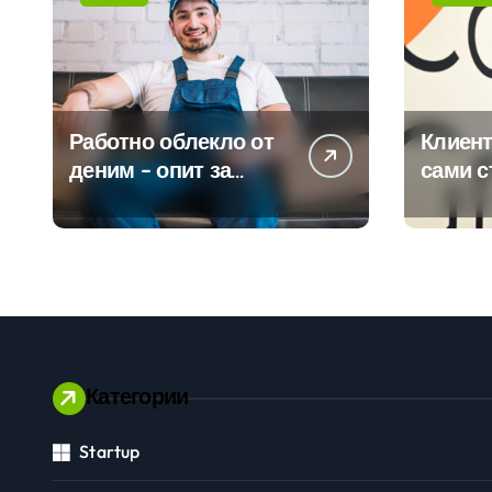
Работно облекло от
Клиент
деним – опит за
сами с
модернизиране на
450 пр
традицията
ERP си
помощ
вграде
изкуст
Категории
Startup
Личностно развитие