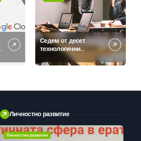
Седем от десет
технологични
компании у нас
предлагат хибридна
работа
Личностно развитие
Личностно развитие