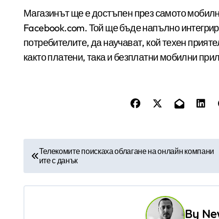
Магазинът ще е достъпен през самото мобилн
Facebook.com. Той ще бъде напълно интегрир
потребителите, да научават, кой техен прияте
както платени, така и безплатни мобилни при
Н
Телекомите поискаха облагане на онлайн компани
ите с данък
а
в
и
By
Ne