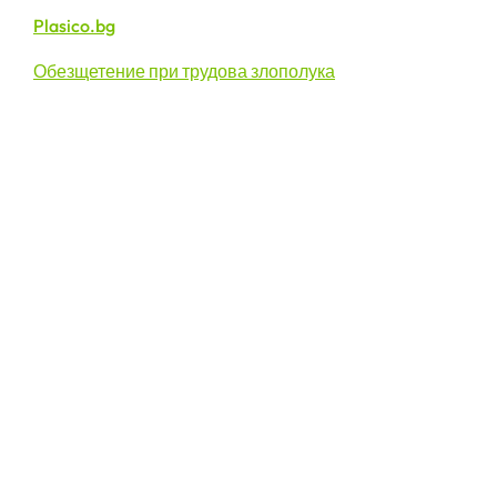
Plasico.bg
Обезщетение при трудова злополука