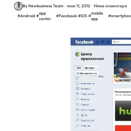
By Newbusiness Team
юни 11, 2012
Няма коментари
app
mobile
#
Android
#
#
Facebook
#
iOS
#
#
smartpho
center
app