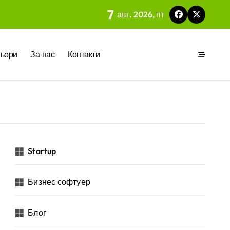
7
авг. 2026, пт
ия
ьори
За нас
Контакти
р за бъдещето на технологиите и AI
Startup
Бизнес софтуер
Блог