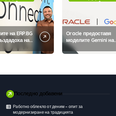
ите на ERP.BG
Oracle предоставя
ъздадоха над
моделите Gemini на
иложения за
Google на хиляди
стемата с
клиенти на бизнес
та на
приложения
ния в нея
вен интелект
Последно добавени
Работно облекло от деним – опит за
Личностно развитие
модернизиране на традицията