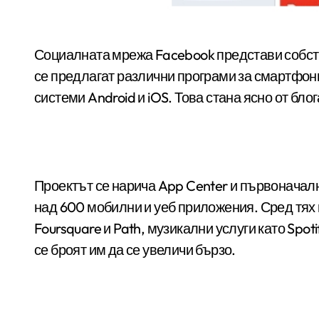
Социалната мрежа Facebook представи собствен магазин за мобилни приложения, в който ще
се предлагат различни програми за смартфон
системи Android и iOS. Това стана ясно от бло
Проектът се нарича App Center и първоначал
над 600 мобилни и уеб приложения. Сред тях
Foursquare и Path, музикални услуги като Spot
се броят им да се увеличи бързо.