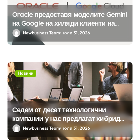
Oracle предоставя моделите Gemini
на Google на хиляди клиенти на
бизнес приложения
Newbusiness Team
юли 31, 2026
Новини
Седем от десет технологични
компании у нас предлагат хибридна
работа
Newbusiness Team
юли 31, 2026