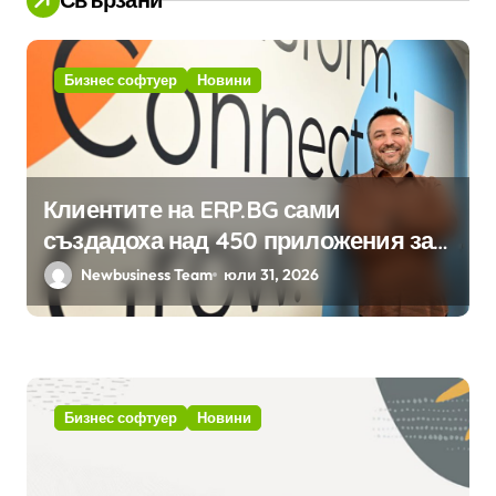
Бизнес софтуер
Новини
Клиентите на ERP.BG сами
създадоха над 450 приложения за
ERP системата с помощта на
Newbusiness Team
юли 31, 2026
вградения в нея изкуствен
интелект
Бизнес софтуер
Новини