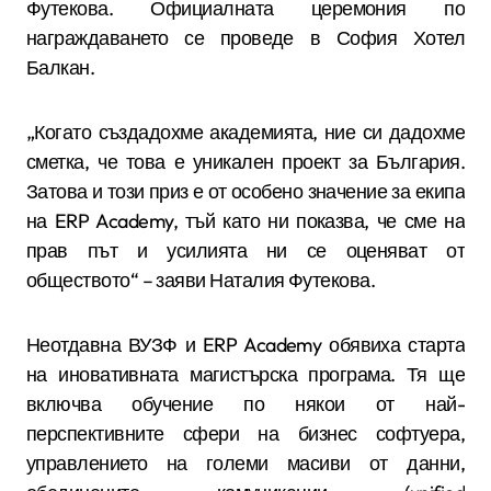
Футекова. Официалната церемония по
награждаването се проведе в София Хотел
Балкан.
„Когато създадохме академията, ние си дадохме
сметка, че това е уникален проект за България.
Затова и този приз е от особено значение за екипа
на ERP Academy, тъй като ни показва, че сме на
прав път и усилията ни се оценяват от
обществото“ – заяви Наталия Футекова.
Неотдавна ВУЗФ и ERP Academy обявиха старта
на иновативната магистърска програма. Тя ще
включва обучение по някои от най-
перспективните сфери на бизнес софтуера,
управлението на големи масиви от данни,