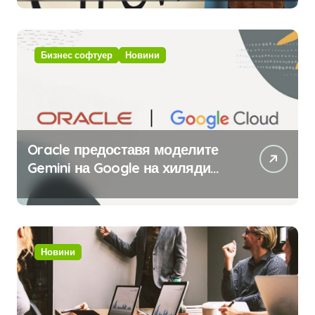
с помощта на вградения в нея
изкуствен интелект
Бизнес софтуер
Новини
Oracle предоставя моделите
Gemini на Google на хиляди
клиенти на бизнес
приложения
Новини