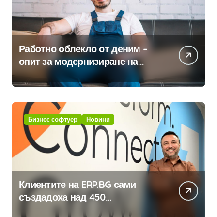
Работно облекло от деним –
опит за модернизиране на
традицията
Бизнес софтуер
Новини
Клиентите на ERP.BG сами
създадоха над 450
приложения за ERP системата