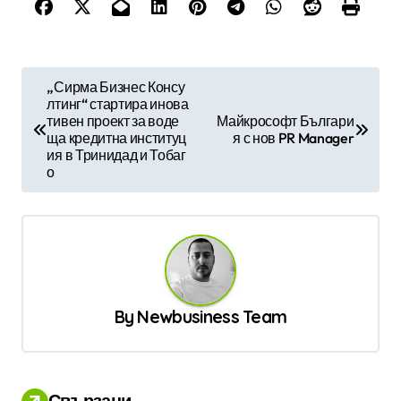
Н
„Сирма Бизнес Консу
лтинг“ стартира инова
а
тивен проект за воде
Майкрософт Българи
в
ща кредитна институц
я с нов PR Manager
ия в Тринидад и Тобаг
и
о
г
а
ц
и
я
By
Newbusiness Team
Свързани