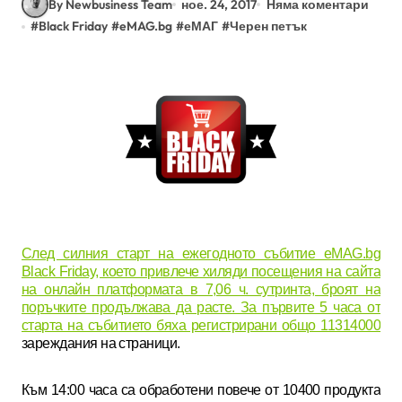
By Newbusiness Team
ное. 24, 2017
Няма коментари
#
Black Friday
#
eMAG.bg
#
еМАГ
#
Черен петък
След силния старт на ежегодното събитие eMAG.bg
Black Friday, което привлече хиляди посещения на сайта
на онлайн платформата в 7,06 ч. сутринта, броят на
поръчките продължава да расте. За първите 5 часа от
старта на събитието бяха регистрирани общо 11314000
зареждания на страници.
Към 14:00
часа са обработени повече от 10400 продукта