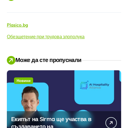
Plasico.bg
Обезщетение при трудова злополука
Може да сте пропуснали
Новини
Екипът на Sirma ще участва в
създаването на