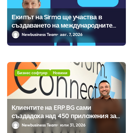
Екипът на Sirma ще участва в
създаването на международните
стандарти за навлизане на
Newbusiness Team
авг. 7, 2026
изкуствен интелект в
хотелиерството
Бизнес софтуер
Новини
Клиентите на ERP.BG сами
създадоха над 450 приложения за
ERP системата с помощта на
Newbusiness Team
юли 31, 2026
вградения в нея изкуствен