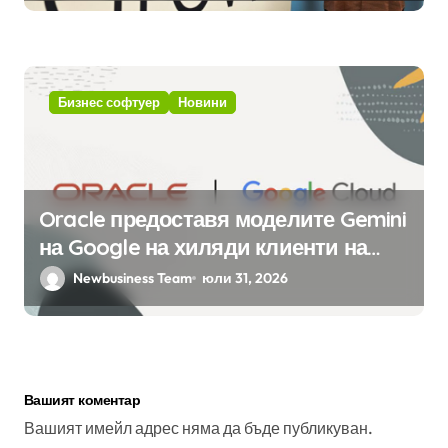
интелект
Бизнес софтуер
Новини
Oracle предоставя моделите Gemini
на Google на хиляди клиенти на
бизнес приложения
Newbusiness Team
юли 31, 2026
Вашият коментар
Вашият имейл адрес няма да бъде публикуван.