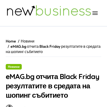
Skip
to
content
Home
Новини
eMAG.bg отчита Black Friday резултатите в средата
на шопинг събитието
Новини
eMAG.bg отчита Black Friday
резултатите в средата на
шопинг събитието