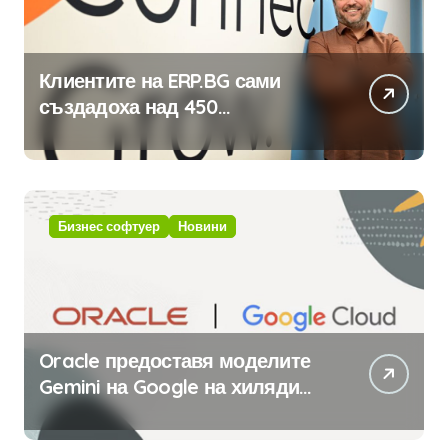
Клиентите на ERP.BG сами
създадоха над 450
приложения за ERP системата
с помощта на вградения в нея
изкуствен интелект
Бизнес софтуер
Новини
Oracle предоставя моделите
Gemini на Google на хиляди
клиенти на бизнес
приложения