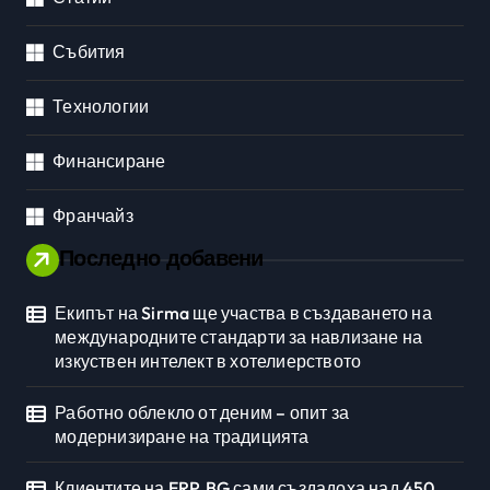
Събития
Технологии
Финансиране
Франчайз
Последно добавени
Екипът на Sirma ще участва в създаването на
международните стандарти за навлизане на
изкуствен интелект в хотелиерството
Работно облекло от деним – опит за
модернизиране на традицията
Клиентите на ERP.BG сами създадоха над 450