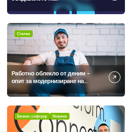
международните стандарти за
навлизане на изкуствен
интелект в хотелиерството
Статии
Работно облекло от деним –
опит за модернизиране на
традицията
Бизнес софтуер
Новини