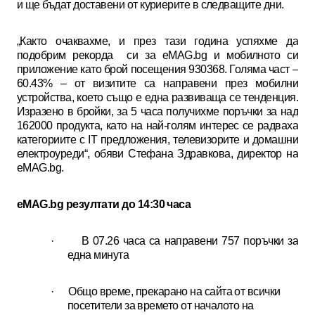
и ще бъдат доставени от куриерите в следващите дни.
„Както очаквахме, и през тази година успяхме да
подобрим рекорда си за
eMAG.bg
и мобилното си
приложение като брой посещения 930368. Голяма част –
60.43% – от визитите са направени през мобилни
устройства, което също е една развиваща се тенденция.
Изразено в бройки, за 5 часа получихме поръчки за над
162000 продукта, като на най-голям интерес се радваха
категориите с IT предложения, телевизорите и домашни
електроуреди“, обяви Стефана Здравкова, директор на
eMAG.bg.
eMAG.bg резултати до 14:30 часа
·
В 07.26 часа са направени 757 поръчки за
една минута
·
Общо време, прекарано на сайта от всички
посетители за времето от началото на