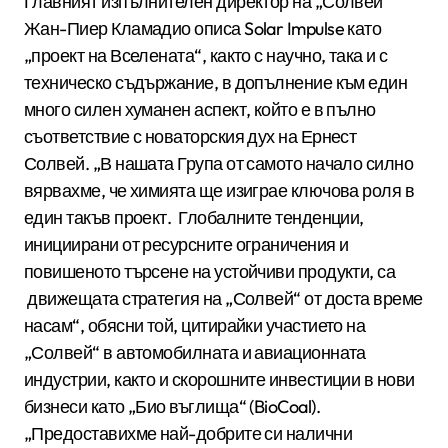
Главният изпълнителен директор на „Солвей“
Жан-Пиер Кламадио описа Solar Impulse като
„проект на Вселената“, както с научно, така и с
техническо съдържание, в допълнение към един
много силен хуманен аспект, който е в пълно
съответствие с новаторския дух на Ернест
Солвей. „В нашата Група от самото начало силно
вярвахме, че химията ще изиграе ключова роля в
един такъв проект. Глобалните тенденции,
инициирани от ресурсните ограничения и
повишеното търсене на устойчиви продукти, са
движещата стратегия на „Солвей“ от доста време
насам“, обясни той, цитирайки участието на
„Солвей“ в автомобилната и авиационната
индустрии, както и скорошните инвестиции в нови
бизнеси като „Био въглища“ (BioCoal).
„Предоставихме най-добрите си налични