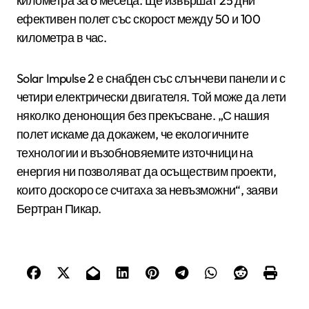
километра за 6 месеца. Ще извършат 25 дни
ефективен полет със скорост между 50 и 100
километра в час.
Solar Impulse 2 е снабден със слънчеви панели и с
четири електрически двигателя. Той може да лети
няколко денонощия без прекъсване. „С нашия
полет искаме да докажем, че екологичните
технологии и възобновяемите източници на
енергия ни позволяват да осъществим проекти,
които доскоро се считаха за невъзможни“, заяви
Бертран Пикар.