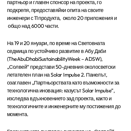
партньор и главен спонсор на проекта, го
подкрепя, предоставяйки опита на своите
инженери с 11 продукта, около 20 приложения и
общо над 6000 части.
На 19 и 20 януари, по време на Световната
седмица по устойчиво развитие в Абу Даби
(TheAbuDhabiSustainabilityWeek – ADSW),
„Солвей“ представи 50-дневния околосветски
летателен план на Solar Impulse 2. Панелът,
озаглавен „Партньорствата като възможности за
технологична иновация: казусът Solar Impulse”,
изследва вдъхновението зад проекта, както и
технологичните и инженерните му постижения до
момента.