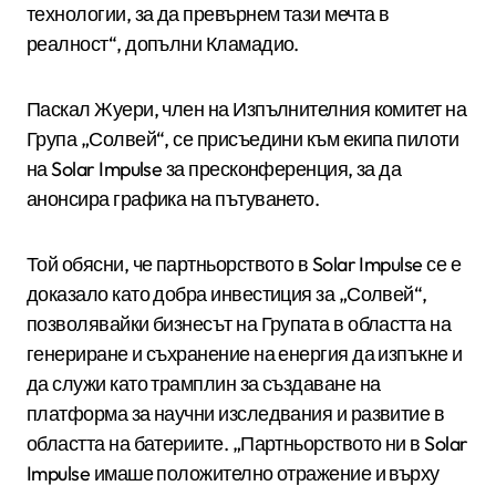
технологии, за да превърнем тази мечта в
реалност“, допълни Кламадио.
Паскал Жуери, член на Изпълнителния комитет на
Група „Солвей“, се присъедини към екипа пилоти
на Solar Impulse за пресконференция, за да
анонсира графика на пътуването.
Той обясни, че партньорството в Solar Impulse се е
доказало като добра инвестиция за „Солвей“,
позволявайки бизнесът на Групата в областта на
генериране и съхранение на енергия да изпъкне и
да служи като трамплин за създаване на
платформа за научни изследвания и развитие в
областта на батериите. „Партньорството ни в Solar
Impulse имаше положително отражение и върху