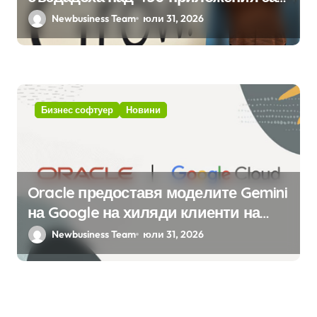
ERP системата с помощта на
Newbusiness Team
юли 31, 2026
вградения в нея изкуствен
интелект
Бизнес софтуер
Новини
Oracle предоставя моделите Gemini
на Google на хиляди клиенти на
бизнес приложения
Newbusiness Team
юли 31, 2026