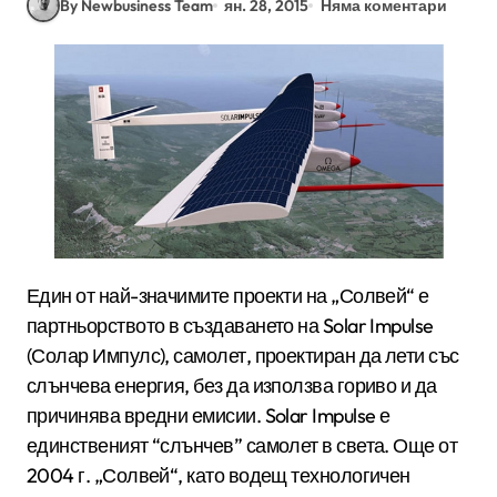
By Newbusiness Team
ян. 28, 2015
Няма коментари
Един от най-значимите проекти на „Солвей“ е
партньорството в създаването на Solar Impulse
(Солар Импулс), самолет, проектиран да лети със
слънчева енергия, без да използва гориво и да
причинява вредни емисии. Solar Impulse е
единственият “слънчев” самолет в света. Още от
2004 г. „Солвей“, като водещ технологичен