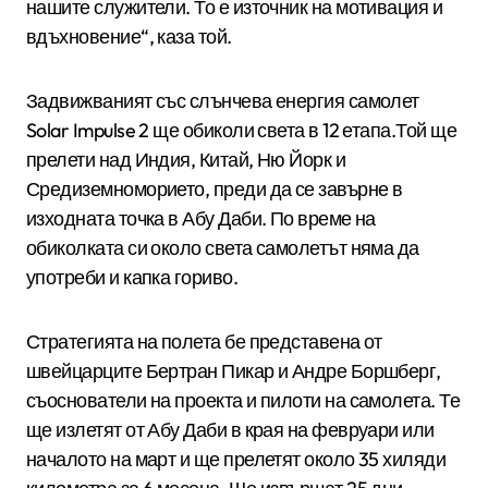
нашите служители. То е източник на мотивация и
вдъхновение“, каза той.
Задвижваният със слънчева енергия самолет
Solar Impulse 2 ще обиколи света в 12 етапа.Той ще
прелети над Индия, Китай, Ню Йорк и
Средиземноморието, преди да се завърне в
изходната точка в Абу Даби. По време на
обиколката си около света самолетът няма да
употреби и капка гориво.
Стратегията на полета бе представена от
швейцарците Бертран Пикар и Андре Боршберг,
съоснователи на проекта и пилоти на самолета. Те
ще излетят от Абу Даби в края на февруари или
началото на март и ще прелетят около 35 хиляди