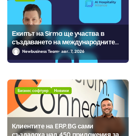
Екипът на Sirma ще участва в
създаването на международните
стандарти за навлизане на
Newbusiness Team
авг. 7, 2026
изкуствен интелект в
хотелиерството
Бизнес софтуер
Новини
Клиентите на ERP.BG сами
създадоха над 450 приложения за