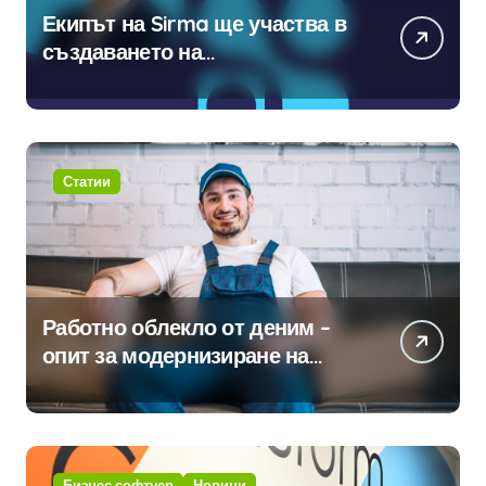
Екипът на Sirma ще участва в
създаването на
международните стандарти за
навлизане на изкуствен
интелект в хотелиерството
Статии
Работно облекло от деним –
опит за модернизиране на
традицията
Бизнес софтуер
Новини