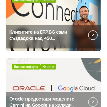
Клиентите на ERP.BG сами
създадоха над 450
приложения за ERP системата
с помощта на вградения в нея
изкуствен интелект
Бизнес софтуер
Новини
Oracle предоставя моделите
Gemini на Google на хиляди