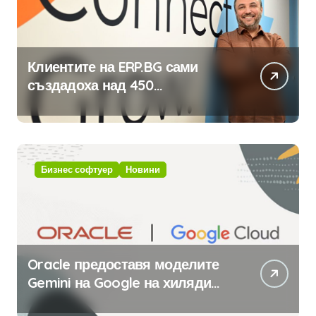
Клиентите на ERP.BG сами
създадоха над 450
приложения за ERP системата
с помощта на вградения в нея
изкуствен интелект
Бизнес софтуер
Новини
Oracle предоставя моделите
Gemini на Google на хиляди
клиенти на бизнес