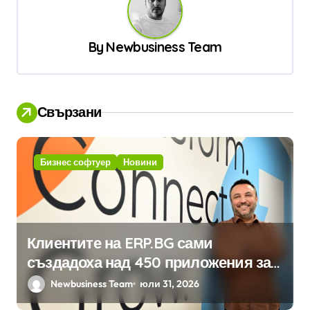
а
ц
By
Newbusiness Team
и
я
Свързани
Бизнес софтуер
Новини
Клиентите на ERP.BG сами
създадоха над 450 приложения за
ERP системата с помощта на
Newbusiness Team
юли 31, 2026
вградения в нея изкуствен