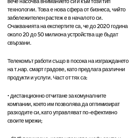
вече насочва вниманието си и към този тип
технологии. Това е нова сфера от бизнеса, чийто
забележителен растеж е в началото си.
Очакванията на експертите са, че до 2020 година
около 20 до 50 милиона устройства ще бъдат
свързани.
Телекомът работи също в посока на изграждането
на т.нар. смарт градове, като предлага различни
продукти и услуги. Част от тях са:
• дистанционно отчитане за комуналните
компании, което им позволява да оптимизират
разходите си, като управляват по-ефективно
своите мрежи;