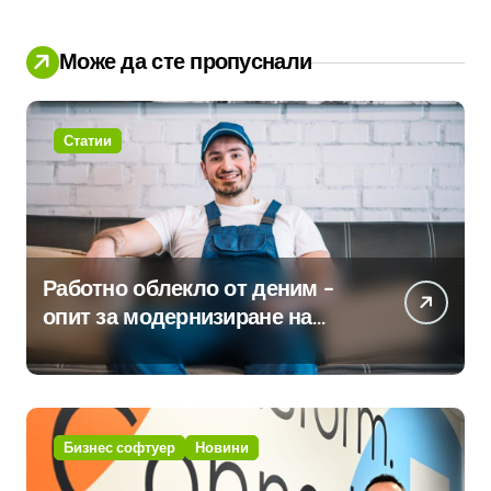
Може да сте пропуснали
Статии
Работно облекло от деним –
опит за модернизиране на
традицията
Бизнес софтуер
Новини