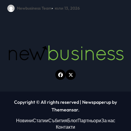
млади хора на SOFIA UP
Newbusiness Team
юни 26, 2026
Copyright © All rights reserved
|
Newspaperup
by
Themeansar
.
Новини
Статии
Събития
Блог
Партньори
За нас
Контакти