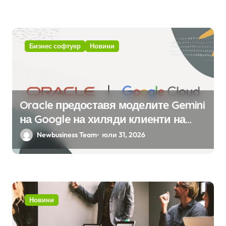
интелект
Бизнес софтуер
Новини
Oracle предоставя моделите Gemini
на Google на хиляди клиенти на
бизнес приложения
Newbusiness Team
юли 31, 2026
Новини