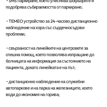
• SMS паркиране, което улеснява шофьорите и
подобрява събираемостта от паркиране;
• TEMEO устройство за 24-часово дистанционно
наблюдение на хора със сърдечносъдови
проблеми;
• свързаност на линейките на центровете за
спешна помощ, което позволява изпращане до
болницата на информация за състоянието на
пациента, докато линейката е на път;
• дистанционно наблюдение на служебни
автопаркове и на парка на железниците, което
води до икономия на горива;