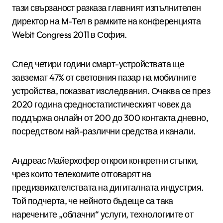
тази свързаност разказа главният изпълнителен
директор на М-Тел в рамките на конференцията
Webit Congress 2011 в София.
След четири години смарт-устройствата ще
завземат 47% от световния пазар на мобилните
устройства, показват изследвания. Очаква се през
2020 година средностатистическият човек да
поддържа онлайн от 200 до 300 контакта дневно,
посредством най-различни средства и канали.
Андреас Майерхофер открои конкретни стъпки,
чрез които телекомите отговарят на
предизвикателствата на дигиталната индустрия.
Той подчерта, че нейното бъдеще са така
наречените „облачни“ услуги, технологиите от