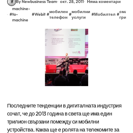
By Newbusiness Team
окт. 28, 2011
Няма коментари
machine-
мобилен
мобилни
смарт
#
to-
#
Webit
#
#
#
Мобилтел
#
телефон
услуги
грид
machine
Последните тенденции в дигиталната индустрия
сочат, че до 2013 година в света ще има един
трилион свързани помежду си мобилни
устройства. Каква ще е ролята на телекомите за