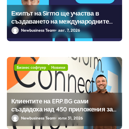
Екипът на Sirma ще участва в
създаването на международните
стандарти за навлизане на
Newbusiness Team
авг. 7, 2026
изкуствен интелект в
хотелиерството
Бизнес софтуер
Новини
Клиентите на ERP.BG сами
създадоха над 450 приложения за
ERP системата с помощта на
Newbusiness Team
юли 31, 2026
вградения в нея изкуствен