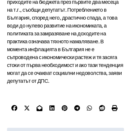
приходите на бюджета през първите два месеца
на т.г., съобщи депутатът. Потреблението в
България, според него, драстично спада, а това
води до нулево развитие на икономиката, а
политиката за замразяване на доходите на
практика означава тяхното намаляване. В
момента инфлацията в България не е
съпроводена с икономически растеж и тя засяга
стоки от първа необходимост и ако тази тенденция
могат да се очакват социални недоволства, заяви
депутатът от ДПС.