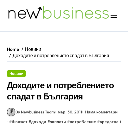
Skip
to
content
Home
Новини
Доходите и потреблението спадат в България
Новини
Доходите и потреблението
спадат в България
By Newbusiness Team
мар. 30, 2011
Няма коментари
ча
#
бюджет
#
доходи
#
заплати
#
потребление
#
средства
#
би