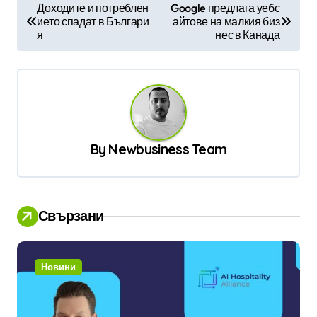
Н
Доходите и потреблен
Google предлага уебс
ието спадат в Българи
айтове на малкия биз
а
я
нес в Канада
в
и
г
а
ц
By
Newbusiness Team
и
я
Свързани
Новини