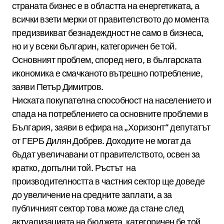
страната бизнес е в областта на енергетиката, а
всички взети мерки от правителството до момента
предизвикват безнадеждност не само в бизнеса,
но и у всеки българин, категоричен бе той.
Основният проблем, според него, в българската
икономика е смачканото вътрешно потребление,
заяви Петър Димитров.
Ниската покупателна способност на населението и
спада на потреблението са основните проблеми в
България, заяви в ефира на „Хоризонт“ депутатът
от ГЕРБ Дилян Добрев. Доходите не могат да
бъдат увеличавани от правителството, освен за
кратко, допълни той. Ръстът на
производителността в частния сектор ще доведе
до увеличение на средните заплати, а за
публичният сектор това може да стане след
актуализацията на бюджета, категоричен бе той.