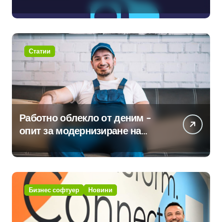
международните стандарти за
навлизане на изкуствен
интелект в хотелиерството
Статии
Работно облекло от деним –
опит за модернизиране на
традицията
Бизнес софтуер
Новини