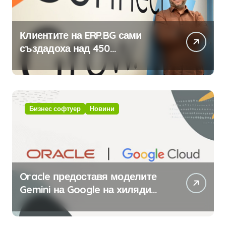
Клиентите на ERP.BG сами
създадоха над 450
приложения за ERP системата
с помощта на вградения в нея
изкуствен интелект
Бизнес софтуер
Новини
Oracle предоставя моделите
Gemini на Google на хиляди
клиенти на бизнес
приложения