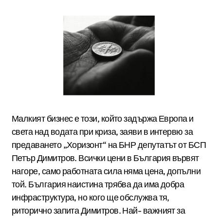
Малкият бизнес е този, който задържа Европа и
света над водата при криза, заяви в интервю за
предаването „Хоризонт“ на БНР депутатът от БСП
Петър Димитров. Всички цени в България вървят
нагоре, само работната сила няма цена, допълни
той. България наистина трябва да има добра
инфраструктура, но кого ще обслужва тя,
риторично запита Димитров. Най- важният за