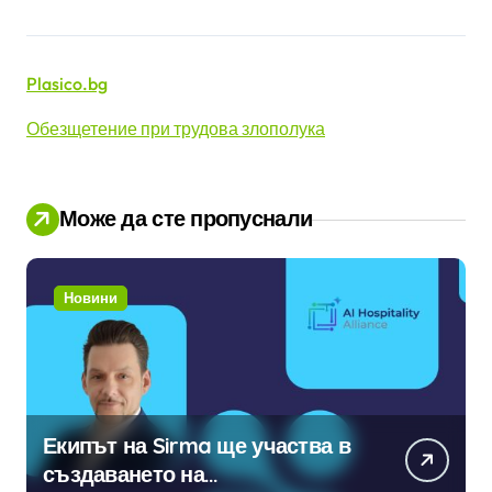
Plasico.bg
Обезщетение при трудова злополука
Може да сте пропуснали
Новини
Екипът на Sirma ще участва в
създаването на