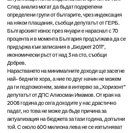
След анализ могат да бъдат подкрепени
определени групи от българите, чрез индексация
на някои плащания, съобщи депутатът от ГЕРБ.
Българският износ през януари е нараснал с 70
процента и в момента България продължава да се
придържа към записания в „Бюджет 2011“,
икономически ръст от над 3 на сто, съобщи
Добрев.
Нарастването на минималните доходи ще засегне
най- бедните хора, а ние по друг начин не можем
да ги подпомогнем, заяви в интервю за „Хоризонт“
депутатът от ДПС Алиосман Имамов. От края на
2008 година до сега доходите у нас драстично
падат, но това не може да бъде причина за
актуализация на бюджета за тази година, допълни
той. С около 600 милиона лева не се изпълняват