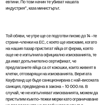
евтини. По този начин те убиват нашата
индустрия”, каза министърът.
Той обяви, че утре ще се подготви писмо до 14 -те
страни-членки на ЕС, с което ще изискаме, когато
на нашия пазар пристигат яйца от ферма, която
още не е изпълнила официално изискванията, те
да имат допълнително сертификат, че
предлаганите яйца са от кокошки, които живеят в
клетки, отговарящи на изискванията. Веригата
Кауфланд ще бъде санкционирана с най-високата
санкция, предвидена в закона – 10 000 лв. В
случай, че не изпълняват изискванията, можем да
пристъпим към по-тежки мерки като ограничаване