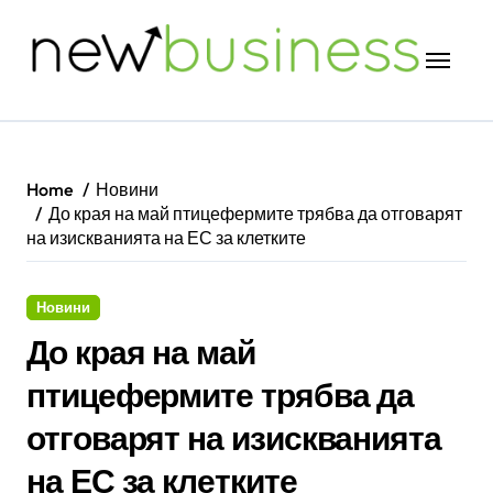
Skip
to
content
Home
Новини
До края на май птицефермите трябва да отговарят
на изискванията на ЕС за клетките
Новини
До края на май
птицефермите трябва да
отговарят на изискванията
на ЕС за клетките