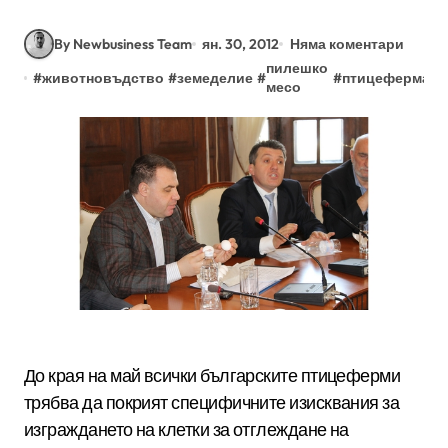
By Newbusiness Team
ян. 30, 2012
Няма коментари
пилешко
#
животновъдство
#
земеделие
#
#
птицеферма
месо
До края на май всички българските птицеферми
трябва да покрият специфичните изисквания за
изграждането на клетки за отглеждане на