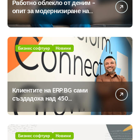
Работно облекло от деним –
опит за модернизиране на
традицията
Бизнес софтуер
Новини
Клиентите на ERP.BG сами
създадоха над 450
приложения за ERP системата
с помощта на вградения в нея
изкуствен интелект
Бизнес софтуер
Новини