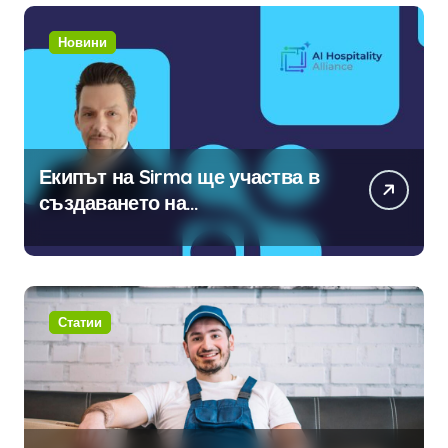
Новини
Екипът на Sirma ще участва в
създаването на
международните стандарти за
навлизане на изкуствен
интелект в хотелиерството
Статии