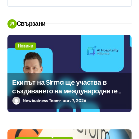
я
Свързани
Новини
Екипът на Sirma ще участва в
създаването на международните
стандарти за навлизане на
Newbusiness Team
авг. 7, 2026
изкуствен интелект в
хотелиерството