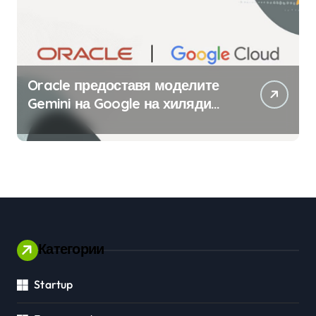
Oracle предоставя моделите
Gemini на Google на хиляди
клиенти на бизнес
приложения
Категории
Startup