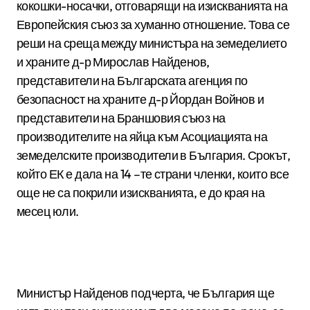
кокошки-носачки, отговарящи на изискванията на
Европейския съюз за хуманно отношение. Това се
реши на среща между министъра на земеделието
и храните д-р Мирослав Найденов,
представители на Българската агенция по
безопасност на храните д-р Йордан Войнов и
представители на Браншовия съюз на
производителите на яйца към Асоциацията на
земеделските производители в България. Срокът,
който ЕК е дала на 14 –те страни членки, които все
още не са покрили изискванията, е до края на
месец юли.
Министър Найденов подчерта, че България ще