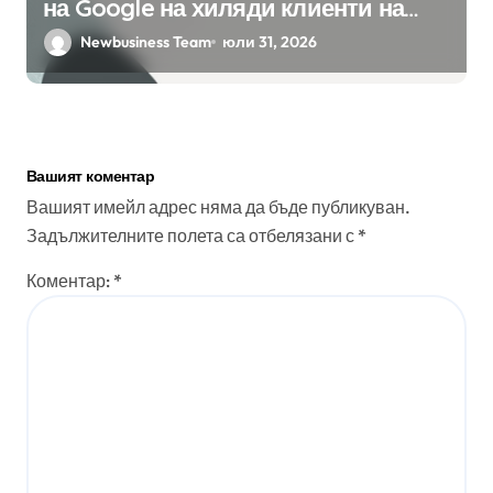
на Google на хиляди клиенти на
бизнес приложения
Newbusiness Team
юли 31, 2026
Вашият коментар
Вашият имейл адрес няма да бъде публикуван.
Задължителните полета са отбелязани с
*
Коментар:
*