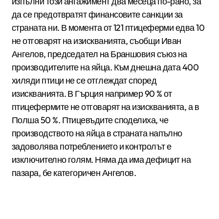
изпълни този ангажимент два месеца по-рано, за
да се предотвратят финансовите санкции за
страната ни. В момента от 121 птицеферми едва 10
не отговарят на изискванията, съобщи Иван
Ангелов, председател на Браншовия съюз на
производителите на яйца. Към днешна дата 400
хиляди птици не се отглеждат според
изискванията. В Гърция например 90 % от
птицефермите не отговарят на изискванията, а в
Полша 50 %. Птицевъдите споделиха, че
производството на яйца в страната напълно
задоволява потреблението и контролът е
изключително голям. Няма да има дефицит на
пазара, бе категоричен Ангелов.