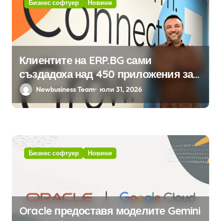
Бизнес софтуер
Новини
Клиентите на ERP.BG сами
създадоха над 450 приложения за
ERP системата с помощта на
Newbusiness Team
юли 31, 2026
вградения в нея изкуствен
интелект
Бизнес софтуер
Новини
Oracle предоставя моделите Gemini