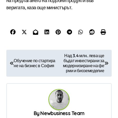
на предлагането на подобни продукти във
веригата, каза още министърът.
Н
Над 3.4 млн. лева ще
Обучение по стартира
бъдат инвестирани за
а
не на бизнес в София
модернизиране на фе
в
рми и биоземеделие
и
г
а
ц
By
Newbusiness Team
и