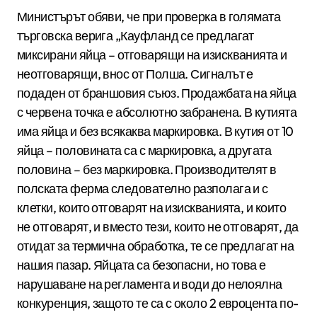
Министърът обяви, че при проверка в голямата
търговска верига „Кауфланд се предлагат
миксирани яйца – отговарящи на изискванията и
неотговарящи, внос от Полша. Сигналът е
подаден от браншовия съюз. Продажбата на яйца
с червена точка е абсолютно забранена. В кутията
има яйца и без всякаква маркировка. В кутия от 10
яйца – половината са с маркировка, а другата
половина – без маркировка. Производителят в
полската ферма следователно разполага и с
клетки, които отговарят на изискванията, и които
не отговарят, и вместо тези, които не отговарят, да
отидат за термична обработка, те се предлагат на
нашия пазар. Яйцата са безопасни, но това е
нарушаване на регламента и води до нелоялна
конкуренция, защото те са с около 2 евроцента по-