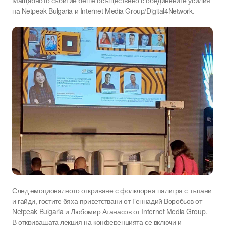
на Netpeak Bulgaria и Internet Media Group/Digital4Network.
След емоционалното откриване с фолклорна палитра с тъпани
и гайди, гостите бяха приветствани от Геннадий Воробьов от
Netpeak Bulgaria и Любомир Атанасов от Internet Media Group.
В откриващата лекция на конференцията се включи и