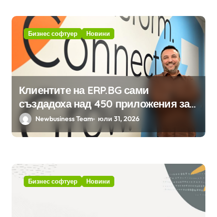
Бизнес софтуер
Новини
Клиентите на ERP.BG сами
създадоха над 450 приложения за
ERP системата с помощта на
Newbusiness Team
юли 31, 2026
вградения в нея изкуствен
интелект
Бизнес софтуер
Новини