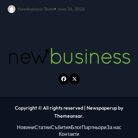
млади хора на SOFIA UP
Newbusiness Team
юни 26, 2026
Copyright © All rights reserved
|
Newspaperup
by
Themeansar
.
Новини
Статии
Събития
Блог
Партньори
За нас
Контакти