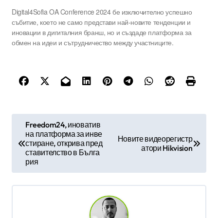
Digital4Sofia OA Conference 2024 бе изключително успешно
събитие, което не само представи най-новите тенденции и
иновации в дигиталния бранш, но и създаде платформа за
обмен на идеи и сътрудничество между участниците.
Н
Freedom24, иноватив
на платформа за инве
а
Новите видеорегистр
стиране, открива пред
атори Hikvision
в
ставителство в Бълга
рия
и
г
а
ц