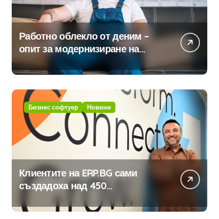
Работно облекло от деним –
опит за модернизиране на
традицията
Бизнес софтуер
Новини
Клиентите на ERP.BG сами
създадоха над 450
приложения за ERP системата
с помощта на вградения в нея