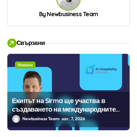
и
By
Newbusiness Team
я
Свързани
Новини
Екипът на Sirma ще участва в
създаването на международните
стандарти за навлизане на
Newbusiness Team
авг. 7, 2026
изкуствен интелект в
хотелиерството