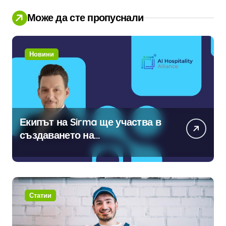
Може да сте пропуснали
Новини
Екипът на Sirma ще участва в
създаването на
международните стандарти за
навлизане на изкуствен
интелект в хотелиерството
Статии