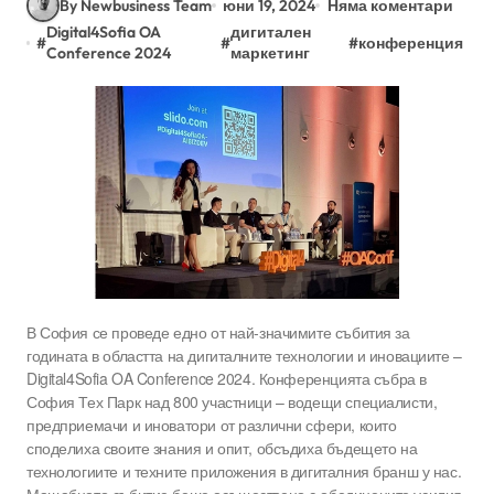
By Newbusiness Team
юни 19, 2024
Няма коментари
Digital4Sofia OA
дигитален
#
#
#
конференция
Conference 2024
маркетинг
В София се проведе едно от най-значимите събития за
годината в областта на дигиталните технологии и иновациите –
Digital4Sofia OA Conference 2024. Конференцията събра в
София Тех Парк над 800 участници – водещи специалисти,
предприемачи и иноватори от различни сфери, които
споделиха своите знания и опит, обсъдиха бъдещето на
технологиите и техните приложения в дигиталния бранш у нас.
Мащабното събитие беше осъществено с обединените усилия