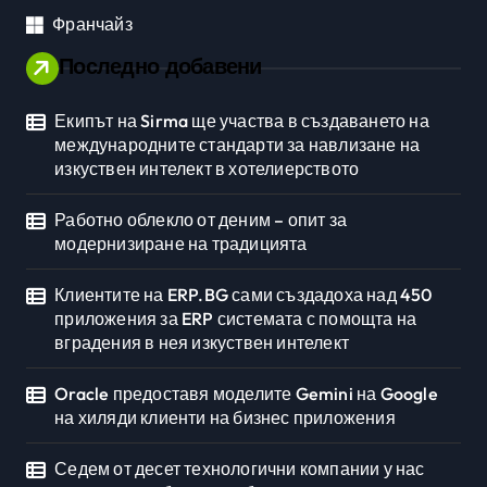
Франчайз
Последно добавени
Екипът на Sirma ще участва в създаването на
международните стандарти за навлизане на
изкуствен интелект в хотелиерството
Работно облекло от деним – опит за
модернизиране на традицията
Клиентите на ERP.BG сами създадоха над 450
приложения за ERP системата с помощта на
вградения в нея изкуствен интелект
Oracle предоставя моделите Gemini на Google
на хиляди клиенти на бизнес приложения
Седем от десет технологични компании у нас