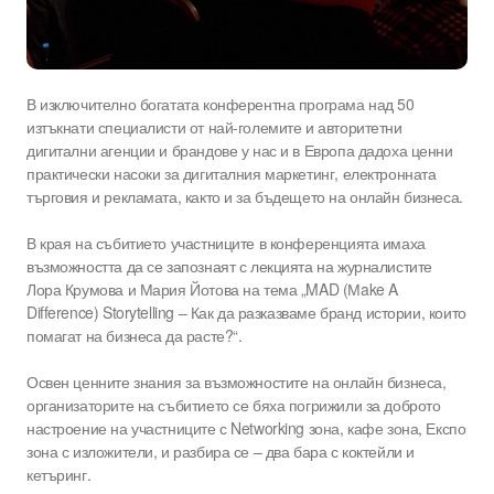
В изключително богатата конферентна програма над 50
изтъкнати специалисти от най-големите и авторитетни
дигитални агенции и брандове у нас и в Европа дадоха ценни
практически насоки за дигиталния маркетинг, електронната
търговия и рекламата, както и за бъдещето на онлайн бизнеса.
В края на събитието участниците в конференцията имаха
възможността да се запознаят с лекцията на журналистите
Лора Крумова и Мария Йотова на тема „MAD (Мake A
Difference) Storytelling – Как да разказваме бранд истории, които
помагат на бизнеса да расте?“.
Освен ценните знания за възможностите на онлайн бизнеса,
организаторите на събитието се бяха погрижили за доброто
настроение на участниците с Networking зона, кафе зона, Експо
зона с изложители, и разбира се – два бара с коктейли и
кетъринг.