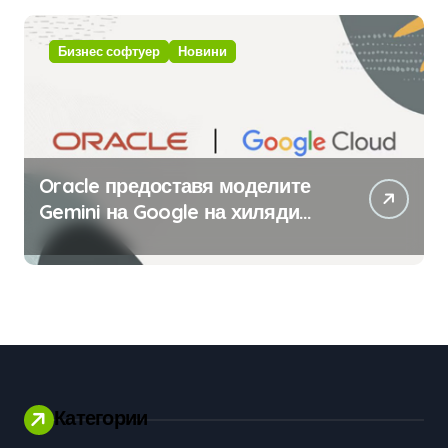
изкуствен интелект
Бизнес софтуер
Новини
Oracle предоставя моделите
Gemini на Google на хиляди
клиенти на бизнес
приложения
Категории