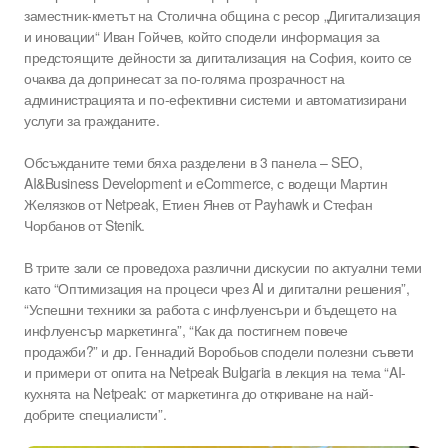
заместник-кметът на Столична община с ресор „Дигитализация
и иновации“ Иван Гойчев, който сподели информация за
предстоящите дейности за дигитализация на София, които се
очаква да допринесат за по-голяма прозрачност на
администрацията и по-ефективни системи и автоматизирани
услуги за гражданите.
Обсъжданите теми бяха разделени в 3 панела – SEO,
AI&Business Development и eCommerce, с водещи Мартин
Желязков от Netpeak, Етиен Янев от Payhawk и Стефан
Чорбанов от Stenik.
В трите зали се проведоха различни дискусии по актуални теми
като “Оптимизация на процеси чрез AI и дигитални решения”,
“Успешни техники за работа с инфлуенсъри и бъдещето на
инфлуенсър маркетинга”, “Как да постигнем повече
продажби?” и др. Геннадий Воробьов сподели полезни съвети
и примери от опита на Netpeak Bulgaria в лекция на тема “AI-
кухнята на Netpeak: от маркетинга до откриване на най-
добрите специалисти”.