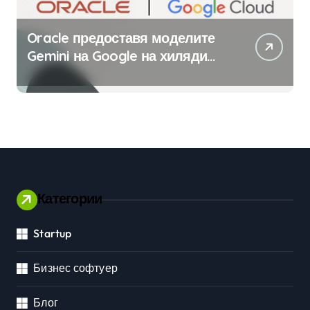
Oracle предоставя моделите
Gemini на Google на хиляди
клиенти на бизнес
приложения
Категории
Startup
Бизнес софтуер
Блог