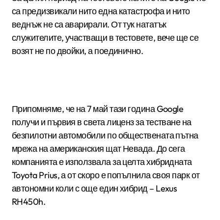
са предизвикали нито една катастрофа и нито
веднъж не са аварирали. От тук нататък
служителите, участващи в тестовете, вече ще се
возят не по двойки, а поединично.
Припомняме, че на 7 май тази година Google
получи и първия в света лиценз за тестване на
безпилотни автомобили по обществената пътна
мрежа на американския щат Невада. До сега
компанията е използвала за целта хибридната
Toyota Prius, а от скоро е попълнила своя парк от
автономни коли с още един хибрид – Lexus
RH450h.