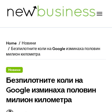
Skip
to
content
Home
Новини
Безпилотните коли на Google изминаха половин
милион километра
Новини
Безпилотните коли на
Google изминаха половин
милион километра