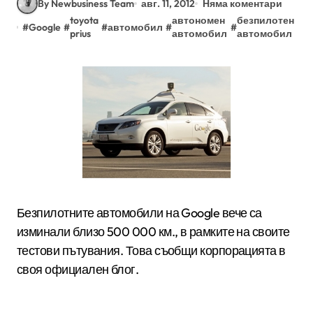
By Newbusiness Team
авг. 11, 2012
Няма коментари
toyota
автономен
безпилотен
#
Google
#
#
автомобил
#
#
#
и
prius
автомобил
автомобил
Безпилотните автомобили на Google вече са
изминали близо 500 000 км., в рамките на своите
тестови пътувания. Това съобщи корпорацията в
своя официален блог.