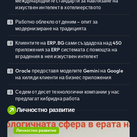
международните стандарти за навлизане на
изкуствен интелект в хотелиерството
Работно облекло от деним – опит за
модернизиране на традицията
Клиентите на ERP.BG сами създадоха над 450
приложения за ERP системата с помощта на
вградения в нея изкуствен интелект
Oracle предоставя моделите Gemini на Google
на хиляди клиенти на бизнес приложения
Седем от десет технологични компании у нас
предлагат хибридна работа
Личностно развитие
Личностно развитие