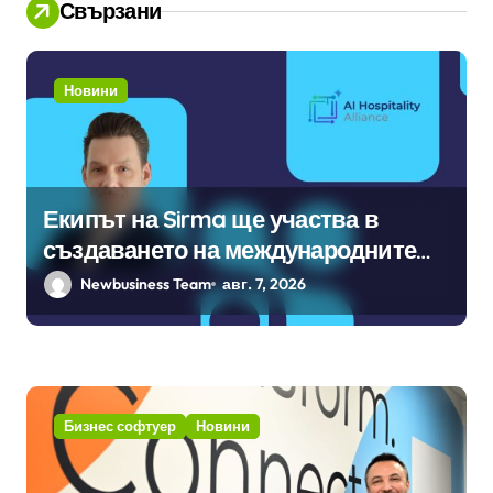
Свързани
Новини
Екипът на Sirma ще участва в
създаването на международните
стандарти за навлизане на
Newbusiness Team
авг. 7, 2026
изкуствен интелект в
хотелиерството
Бизнес софтуер
Новини