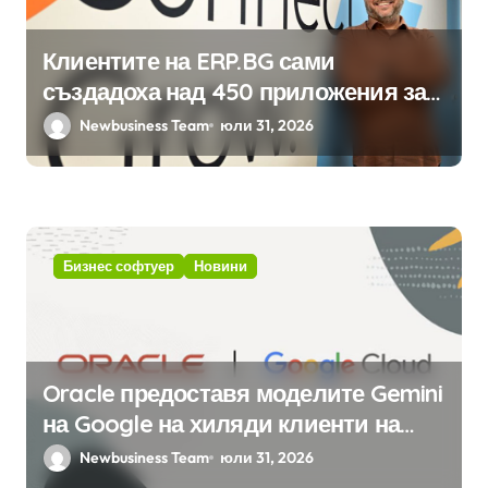
Клиентите на ERP.BG сами
създадоха над 450 приложения за
ERP системата с помощта на
Newbusiness Team
юли 31, 2026
вградения в нея изкуствен
интелект
Бизнес софтуер
Новини
Oracle предоставя моделите Gemini
на Google на хиляди клиенти на
бизнес приложения
Newbusiness Team
юли 31, 2026