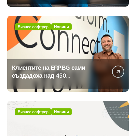
Бизнес софтуер
Новини
Клиентите на ERP.BG сами
създадоха над 450
приложения за ERP системата
с помощта на вградения в нея
изкуствен интелект
Бизнес софтуер
Новини