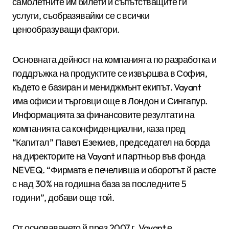
самолетните им билети и съпътстващите ги
услуги, съобразявайки се с всички
ценообразуващи фактори.
Основната дейност на компанията по разработка и
поддръжка на продуктите се извършва в София,
където е базиран и мениджмънт екипът. Vayant
има офиси и търговци още в Лондон и Сингапур.
Информацията за финансовите резултати на
компанията са конфиденциални, каза пред
“Капитал” Павел Езекиев, председател на борда
на директорите на Vayant и партньор във фонда
NEVEQ. “Фирмата е печеливша и оборотът й расте
с над 30% на годишна база за последните 5
години”, добави още той.
От основаването й през 2007 г. Vayant е