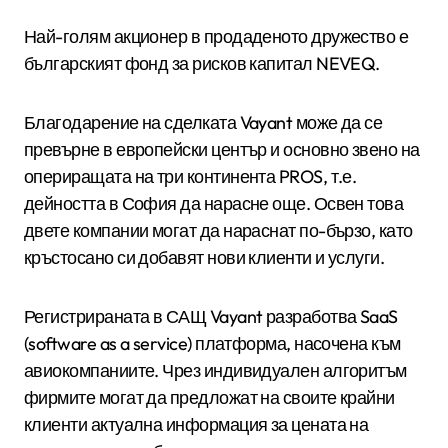
Най-голям акционер в продаденото дружество е
българският фонд за рисков капитал NEVEQ.
Благодарение на сделката Vayant може да се
превърне в европейски център и основно звено на
опериращата на три континента PROS, т.е.
дейността в София да нарасне още. Освен това
двете компании могат да нараснат по-бързо, като
кръстосано си добавят нови клиенти и услуги.
Регистрираната в САЩ Vayant разработва SaaS
(software as a service) платформа, насочена към
авиокомпаниите. Чрез индивидуален алгоритъм
фирмите могат да предложат на своите крайни
клиенти актуална информация за цената на