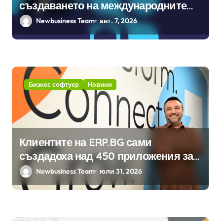
създаването на международните
стандарти за навлизане на
Newbusiness Team
авг. 7, 2026
изкуствен интелект в
хотелиерството
Бизнес софтуер
Новини
Клиентите на ERP.BG сами
създадоха над 450 приложения за
ERP системата с помощта на
Newbusiness Team
юли 31, 2026
вградения в нея изкуствен
интелект