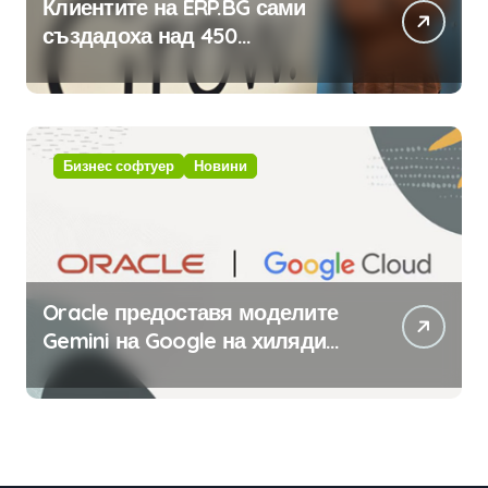
Клиентите на ERP.BG сами
създадоха над 450
приложения за ERP системата
с помощта на вградения в нея
изкуствен интелект
Бизнес софтуер
Новини
Oracle предоставя моделите
Gemini на Google на хиляди
клиенти на бизнес
приложения