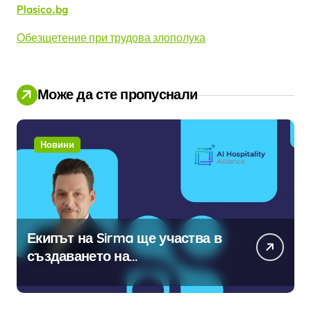
Plasico.bg
Обезщетение при трудова злополука
Може да сте пропуснали
Новини
Екипът на Sirma ще участва в
създаването на
международните стандарти за
навлизане на изкуствен
интелект в хотелиерството