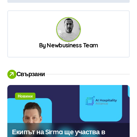
в
и
г
а
ц
By
Newbusiness Team
и
я
Свързани
Новини
Екипът на Sirma ще участва в