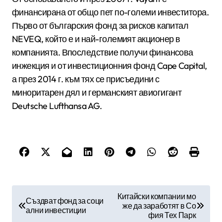
финансирана от общо пет по-големи инвеститора.
Първо от българския фонд за рисков капитал
NEVEQ, който е и най-големият акционер в
компанията. Впоследствие получи финансова
инжекция и от инвестиционния фонд Cape Capital,
а през 2014 г. към тях се присъедини с
миноритарен дял и германският авиогигант
Deutsche Lufthansa AG.
Н
Китайски компании мо
Създват фонд за соци
же да заработят в Со
а
ални инвестиции
фия Тех Парк