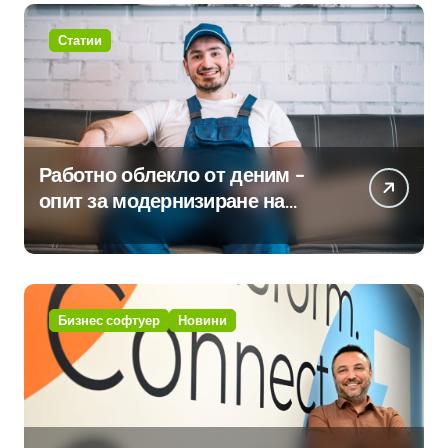
Статии
Работно облекло от деним –
опит за модернизиране на
традицията
Бизнес софтуер
Новини