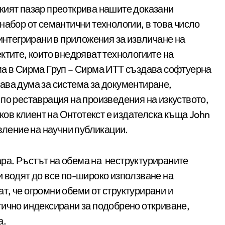
кият пазар преоткрива нашите доказани
набор от семантични технологии, в това число
интегрирани в приложения за извличане на
ктите, които внедряват технологиите на
ма в Сирма Груп – Сирма ИТТ създава софтуерна
ава дума за система за документиране,
по реставрация на произведения на изкуството,
аков клиент на Онтотекст е издателска къща John
авление на научни публикации.
ра. Ръстът на обема на неструктурираните
и водят до все по-широко използване на
, че огромни обеми от структурирани и
тично индексирани за подобрено откриване,
а.