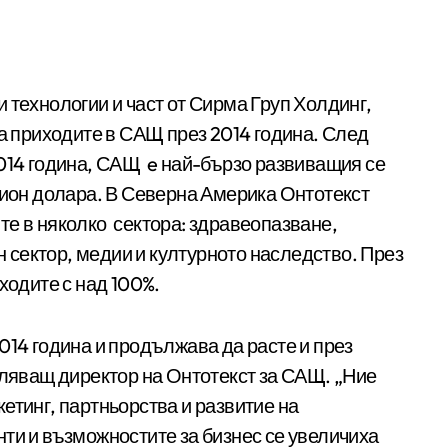
на приходите в САЩ през 2014 година. След
2014 година, САЩ e най-бързо развиващия се
лион долара. В Северна Америка Онтотекст
те в няколко сектора: здравеопазване,
сектор, медии и културното наследство. През
ходите с над 100%.
014 година и продължава да расте и през
вляващ директор на Онтотекст за САЩ. „Ние
етинг, партньорства и развитие на
ти и възможностите за бизнес се увеличиха