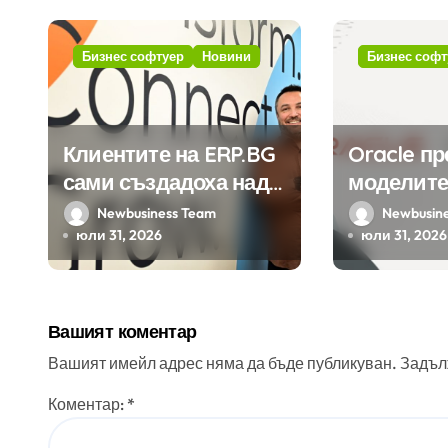
и
я
Бизнес софтуер
Новини
Бизнес софт
Клиентите на ERP.BG
Oracle п
сами създадоха над
моделите
450 приложения за
Google н
Newbusiness Team
Newbusin
ERP системата с
клиенти 
юли 31, 2026
юли 31, 2026
помощта на
приложе
вградения в нея
изкуствен интелект
Вашият коментар
Вашият имейл адрес няма да бъде публикуван.
Задъл
Коментар:
*