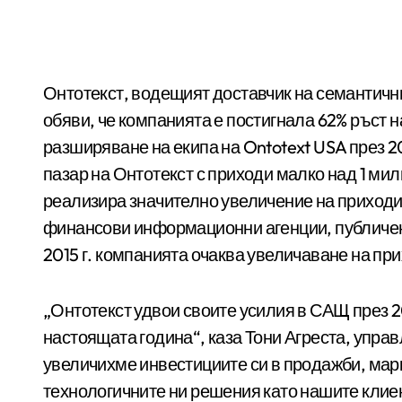
Онтотекст, водещият доставчик на семантични технологии и част от Сирма Груп Холдинг,
обяви, че компанията е постигнала 62% ръст 
разширяване на екипа на Ontotext USA през 
пазар на Онтотекст с приходи малко над 1 ми
реализира значително увеличение на приходи
финансови информационни агенции, публичен 
2015 г. компанията очаква увеличаване на при
„Онтотекст удвои своите усилия в САЩ през 2
настоящата година“, каза Тони Агреста, упра
увеличихме инвестициите си в продажби, марк
технологичните ни решения като нашите клиен