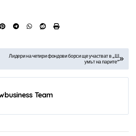
Лидери на четири фондови борси ще участват в „Ш
умът на парите”
wbusiness Team