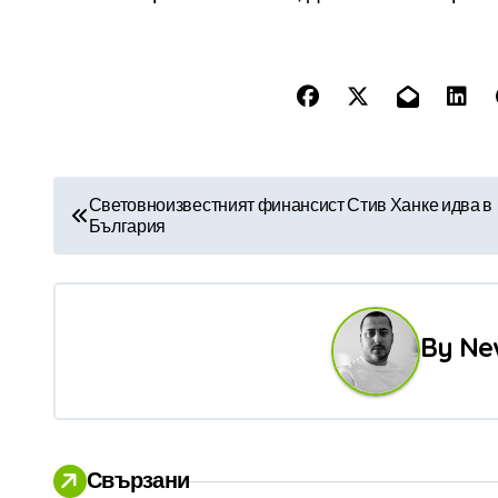
Н
Световноизвестният финансист Стив Ханке идва в
България
а
в
и
By
Ne
г
а
ц
Свързани