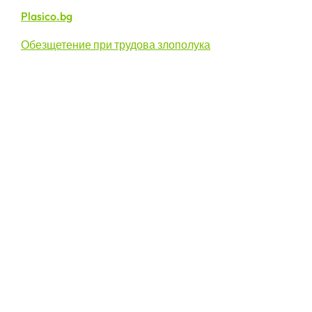
Plasico.bg
Обезщетение при трудова злополука