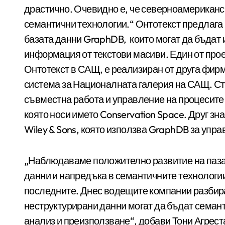
драстично. Очевидно е, че северноамериканс
семантични технологии.“ Онтотекст предлага 
базата данни GraphDB, които могат да бъдат 
информация от текстови масиви. Един от прое
Онтотекст в САЩ, е реализиран от друга фир
система за Националната галерия на САЩ. Ст
съвместна работа и управление на процесите 
която носи името Conservation Space. Друг зн
Wiley & Sons, която използва GraphDB за упр
„Наблюдаваме положително развитие на паза
данни и напредъка в семантичните технологи
последните. Днес водещите компании разбират
неструктурирани данни могат да бъдат семан
анализ и преизползване“, добави Тони Агрест