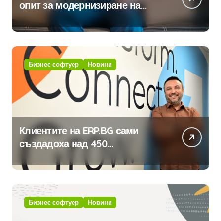
опит за модернизиране на
традицията
Бизнес софтуер
Новини
Клиентите на ERP.BG сами
създадоха над 450
приложения за ERP системата
с помощта на вградения в нея
изкуствен интелект
Бизнес софтуер
Новини