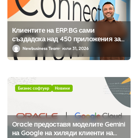
Клиентите на ERP.BG сами
създадоха над 450 приложения за
ERP системата с помощта на
Newbusiness Team
юли 31, 2026
вградения в нея изкуствен
интелект
Бизнес софтуер
Новини
Oracle предоставя моделите Gemini
на Google на хиляди клиенти на