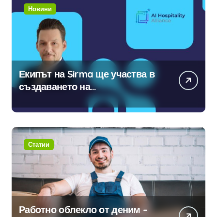
Новини
Екипът на Sirma ще участва в
създаването на
международните стандарти за
навлизане на изкуствен
интелект в хотелиерството
Статии
Работно облекло от деним –