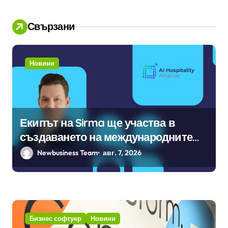
Свързани
Новини
Екипът на Sirma ще участва в
създаването на международните
стандарти за навлизане на
Newbusiness Team
авг. 7, 2026
изкуствен интелект в
хотелиерството
Бизнес софтуер
Новини