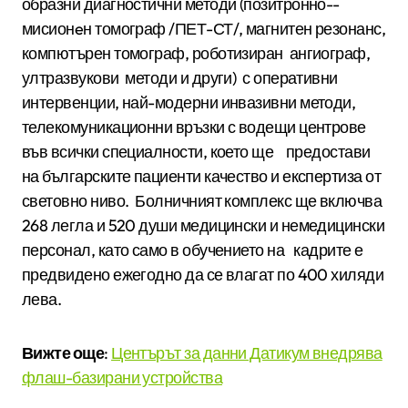
образни диагностични методи (позитронно-­
мисионeн томограф /ПЕТ-­СТ/, магнитен резонанс,
компютърен томограф, роботизиран ангиограф,
ултразвукови методи и други) с оперативни
интервенции, най-модерни инвазивни методи,
телекомуникационни връзки с водещи центрове
във всички специалности, което ще предостави
на българските пациенти качество и експертиза от
световно ниво. Болничният комплекс ще включва
268 легла и 520 души медицински и немедицински
персонал, като само в обучението на кадрите е
предвидено ежегодно да се влагат по 400 хиляди
лева.
Вижте още
:
Центърът за данни Датикум внедрява
флаш-базирани устройства