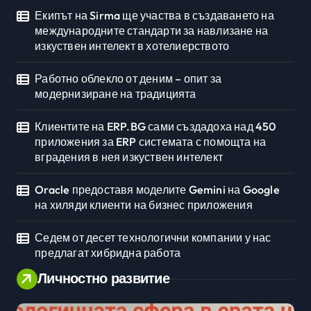
Екипът на Sirma ще участва в създаването на
международните стандарти за навлизане на
изкуствен интелект в хотелиерството
Работно облекло от деним – опит за
модернизиране на традицията
Клиентите на ERP.BG сами създадоха над 450
приложения за ERP системата с помощта на
вградения в нея изкуствен интелект
Oracle предоставя моделите Gemini на Google
на хиляди клиенти на бизнес приложения
Седем от десет технологични компании у нас
предлагат хибридна работа
Личностно развитие