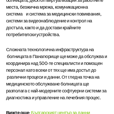
болницата, десктоп виртуализация за работните
места, безжична мрежа, комуникационна
система и система за медицински повиквания,
системи за видеонаблюдение и контрол на
достъпа, както и да достави крайните
потребителски устройства.
Сложната технологична инфраструктура на
болницата в Панагюрище ще може да обслужва и
координира над 500­‐те специалисти и помощен
персонал като всеки от тях ще има достъп до
различни процеси и данни. От гледна точка на
медицинското обслужване болницата ще
разполага с най­‐модерните софтуерни системи за
диагностика и управление на лечебния процес.
Вижте още
:
Българският център за данни