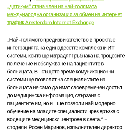
„Датикум“ стана член на най-голямата
международна организация за обмен на интернет
трафик Amsterdam Internet Exchange
„Най-­голямото предизвикателство в проекта е
интеграцията на единадесетте комплексни ИТ
системи, които ще изградят гръбнака на процесите
по лечение и обслужване на пациентите в
болницата. В същото време комуникационни
системи ще позволят на специалистите на
болницата не само да имат своевременен достъп
до медицинска информация, свързана с
пациентите им, но и ще позволи най­‐модерно
обучение на младите специалисти чрез връзка с
водещите медицински центрове в света.“ –
сподели Росен Маринов, изпълнителен директор