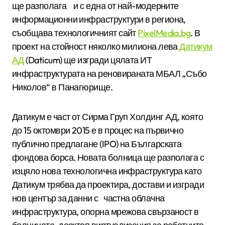
ще разполага и с една от най-­модерните
информационни инфраструктури в региона,
съобщава технологичният сайт
PixelMedia.bg
. В
проект на стойност няколко милиона лева
Датикум
АД
(Daticum) ще изгради цялата ИТ
инфраструктурата на реновираната МБАЛ „Събо
Николов“ в Панагюрище.
Датикум е част от Сирма Груп Холдинг АД, която
до 15 октомври 2015 е в процес на първично
публично предлагане (IPO) на Българската
фондова борса. Новата болница ще разполага с
изцяло нова технологична инфраструктура като
Датикум трябва да проектира, достави и изгради
нов център за данни с частна облачна
инфраструктура, опорна мрежова свързаност в