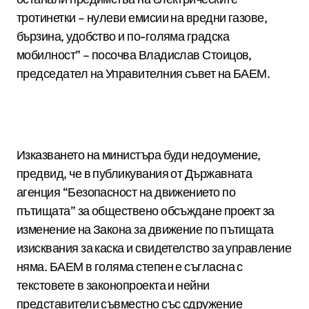
тротинетки – нулеви емисии на вредни газове,
бързина, удобство и по-голяма градска
мобилност” – посочва Владислав Стоицов,
председател на Управителния съвет на БАЕМ.
Изказването на министъра буди недоумение,
предвид, че в публикувания от Държавната
агенция “Безопасност на движението по
пътищата” за обществено обсъждане проект за
изменение на Закона за движение по пътищата
изисквания за каска и свидетелство за управление
няма. БАЕМ в голяма степен е съгласна с
текстовете в законопроекта и нейни
представители съвместно със сдружение