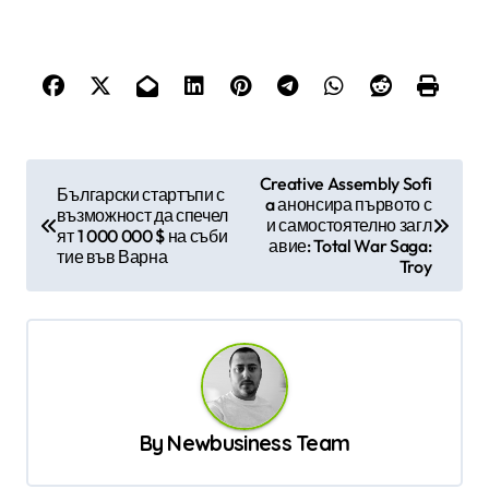
Н
Creative Assembly Sofi
Български стартъпи с
a анонсира първото с
а
възможност да спечел
и самостоятелно загл
ят 1 000 000 $ на съби
в
авие: Total War Saga:
тие във Варна
Troy
и
г
а
ц
и
By
Newbusiness Team
я