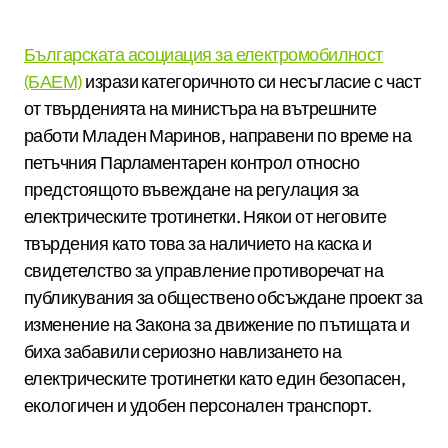
Българската асоциация за електромобилност
(БАЕМ)
изрази категоричното си несъгласие с част
от твърденията на министъра на вътрешните
работи Младен Маринов, направени по време на
петъчния Парламентарен контрол относно
предстоящото въвеждане на регулация за
електрическите тротинетки. Някои от неговите
твърдения като това за наличието на каска и
свидетелство за управление противоречат на
публикувания за обществено обсъждане проект за
изменение на Закона за движение по пътищата и
биха забавили сериозно навлизането на
електрическите тротинетки като един безопасен,
екологичен и удобен персонален транспорт.