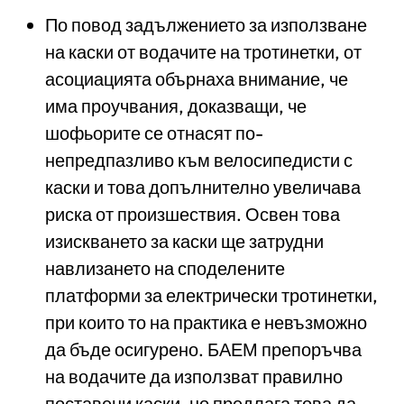
По повод задължението за използване
на каски от водачите на тротинетки, от
асоциацията обърнаха внимание, че
има проучвания, доказващи, че
шофьорите се отнасят по-
непредпазливо към велосипедисти с
каски и това допълнително увеличава
риска от произшествия. Освен това
изискването за каски ще затрудни
навлизането на споделените
платформи за електрически тротинетки,
при които то на практика е невъзможно
да бъде осигурено. БАЕМ препоръчва
на водачите да използват правилно
поставени каски, но предлага това да