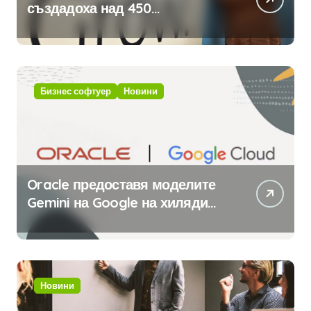
създадоха над 450
приложения за ERP системата
с помощта на вградения в нея
изкуствен интелект
Бизнес софтуер
Новини
Oracle предоставя моделите
Gemini на Google на хиляди
клиенти на бизнес
приложения
Новини