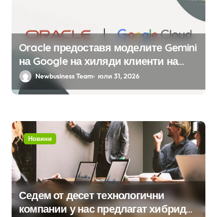
Oracle предоставя моделите Gemini
на Google на хиляди клиенти на
бизнес приложения
Newbusiness Team
юли 31, 2026
Новини
Седем от десет технологични
компании у нас предлагат хибридна