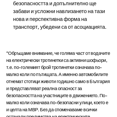
безопасността и допълнително ще
забави и усложни навлизането на тази
нова и перспективна форма на
транспорт, убедени са от асоциацията.
“Обръщаме внимание, че голяма част от водачите
на електрически тротинетки са активни шофьори,
т.е. по-големият брой тротинетки означава по-
малко коли по пътищата. А именно автомобилите
отнемат стотици животи годишно само в България
и представляват реална опасност за
безопасността на участниците в движението. По-
малко коли означава по-безопасни улици, което е
и целта на МВР. Без да споменаваме всички
останали предимства на електрическите