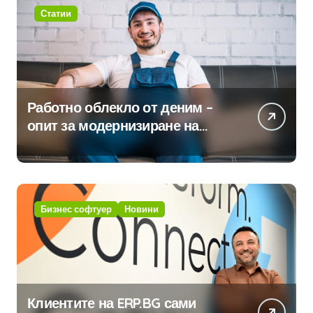
Статии
Работно облекло от деним –
опит за модернизиране на
традицията
Бизнес софтуер
Новини
Клиентите на ERP.BG сами