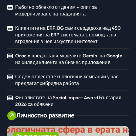
Работно облекло от деним – опит за
модернизиране на традицията
Клиентите на ERP.BG сами създадоха над 450
приложения за ERP системата с помощта на
вградения в нея изкуствен интелект
Oracle предоставя моделите Gemini на Google
на хиляди клиенти на бизнес приложения
Седем от десет технологични компании у нас
предлагат хибридна работа
Финалистите на Social Impact Award България
2026 са обявени
Личностно развитие
Личностно развитие