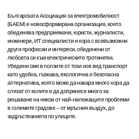
Българската Асоциация за електромобилност
(БАЕМ) е новосформирана организация, която
обединява предприемачи, юристи, журналисти,
инженери, ИТ специалисти и хора с всевъзможни
други професии и интереси, обединени от
любовта си към електрическите тротинетки.
Убедени сме в ползите от този нов вид транспорт
като удобна, гъвкава, екологична и безопасна
алтернатива, която може да накара много хора да
слязат от колите и да допринесе много за
решаване на някои от най-належащите проблеми
в големите градове – от мръсния въздух, до
задръстванията по улиците.