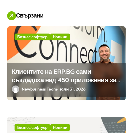
Свързани
Бизнес софтуер
Новини
Клиентите на ERP.BG сами
създадоха над 450 приложения за
ERP системата с помощта на
Newbusiness Team
юли 31, 2026
вградения в нея изкуствен
интелект
Бизнес софтуер
Новини