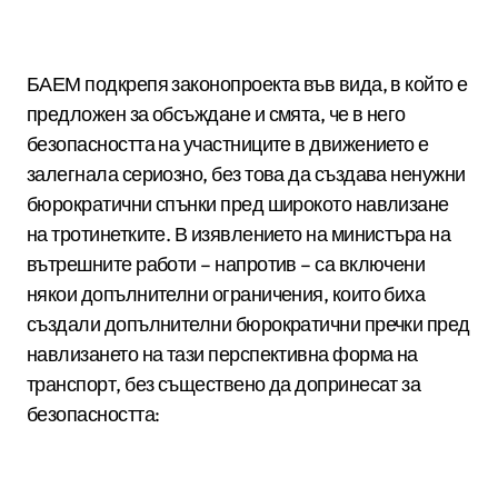
БАЕМ подкрепя законопроекта във вида, в който е
предложен за обсъждане и смята, че в него
безопасността на участниците в движението е
залегнала сериозно, без това да създава ненужни
бюрократични спънки пред широкото навлизане
на тротинетките. В изявлението на министъра на
вътрешните работи – напротив – са включени
някои допълнителни ограничения, които биха
създали допълнителни бюрократични пречки пред
навлизането на тази перспективна форма на
транспорт, без съществено да допринесат за
безопасността: