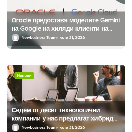
Oracle предоставя моделите Gemini
на Google на хиляди клиенти на
бизнес приложения
Newbusiness Team
юли 31, 2026
Новини
Седем от десет технологични
компании у нас предлагат хибридна
работа
Newbusiness Team
юли 31, 2026