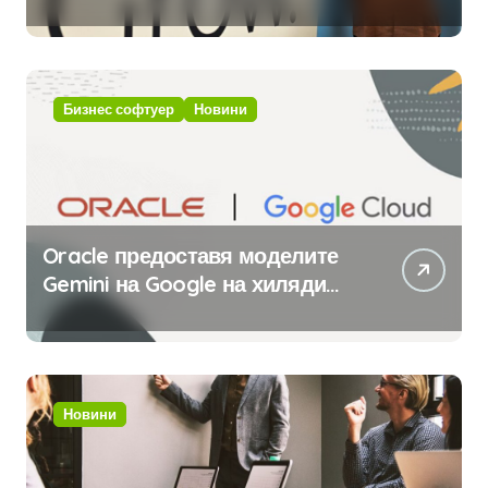
приложения за ERP системата
с помощта на вградения в нея
изкуствен интелект
Бизнес софтуер
Новини
Oracle предоставя моделите
Gemini на Google на хиляди
клиенти на бизнес
приложения
Новини