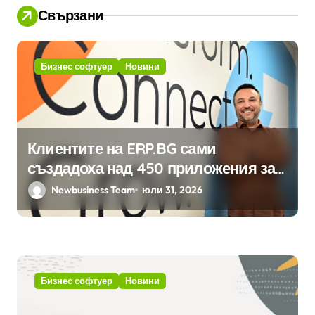
Свързани
Бизнес софтуер
Новини
Клиентите на ERP.BG сами
създадоха над 450 приложения за
ERP системата с помощта на
Newbusiness Team
юли 31, 2026
вградения в нея изкуствен
интелект
Бизнес софтуер
Новини