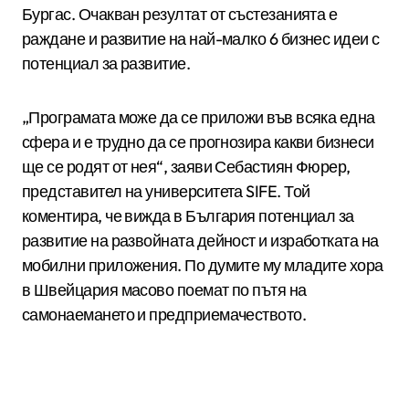
Бургас. Очакван резултат от състезанията е
раждане и развитие на най-малко 6 бизнес идеи с
потенциал за развитие.
„Програмата може да се приложи във всяка една
сфера и е трудно да се прогнозира какви бизнеси
ще се родят от нея“, заяви Себастиян Фюрер,
представител на университета SIFE. Той
коментира, че вижда в България потенциал за
развитие на развойната дейност и изработката на
мобилни приложения. По думите му младите хора
в Швейцария масово поемат по пътя на
самонаемането и предприемачеството.