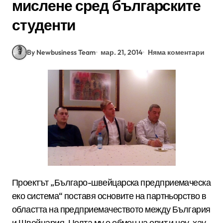
мислене сред българските
студенти
By Newbusiness Team
мар. 21, 2014
Няма коментари
Проектът „Българо-швейцарска предприемаческа
еко система“ поставя основите на партньорство в
областта на предприемачеството между България
и Швейцария. Целта му е обмен на опит и ноу-хау