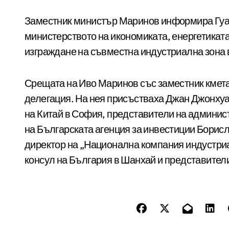
Заместник министър Маринов информира Гуа
министерството на икономиката, енергетиката
изграждане на съвместна индустриална зона
Срещата на Иво Маринов със заместник кмета
делегация. На нея присъстваха Джан Джонхуа,
на Китай в София, представители на админис
на Българската агенция за инвестиции Бори
директор на „Национална компания индустри
консул на България в Шанхай и представител