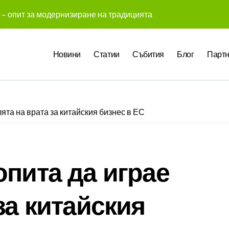
 – опит за модернизиране на традицията
 създадоха над 450 приложения за ERP системата с помощта
Новини
Статии
Събития
Блог
Партн
те Gemini на Google на хиляди клиенти на бизнес приложен
чни компании у нас предлагат хибридна работа
pact Award България 2026 са обявени
ята на врата за китайския бизнес в ЕС
служители забелязват мръсния офис още в първата седмица
 Up събра предприемачи и млади професионалисти в разгово
оито правят почивката по-комфортна
опита да играе
 промени начина, по който хотелите продават стаите си
за китайския
ва в създаването на международните стандарти за навлизане