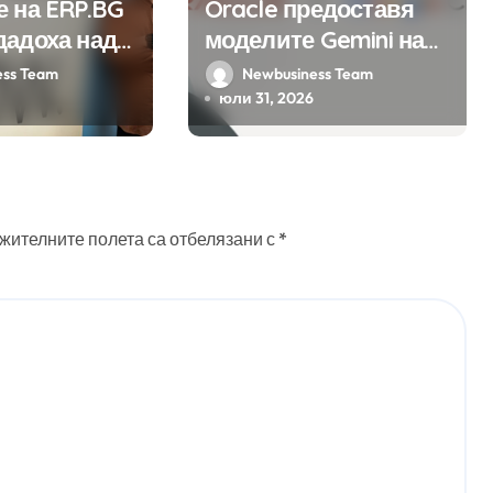
е на ERP.BG
Oracle предоставя
дадоха над
моделите Gemini на
ожения за
Google на хиляди
ess Team
Newbusiness Team
мата с
клиенти на бизнес
юли 31, 2026
на
приложения
 в нея
 интелект
жителните полета са отбелязани с
*