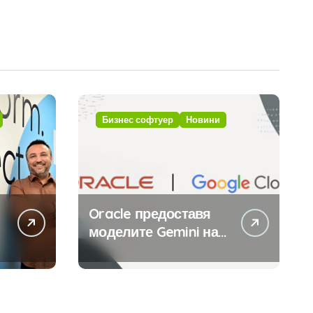
Бизнес софтуер
Новини
Oracle предоставя
моделите Gemini на
Google на хиляди
клиенти на бизнес
приложения