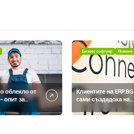
Бизнес софтуер
Новини
о облекло от
Клиентите на ERP.BG
– опит за
сами създадоха над
изиране на
450 приложения за
ията
ERP системата с
помощта на
вградения в нея