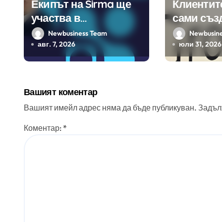
Екипът на Sirma ще
Клиентит
участва в
сами съз
създаването на
450 прил
Newbusiness Team
Newbusin
международните
ERP систе
авг. 7, 2026
юли 31, 2026
стандарти за
помощта 
навлизане на
вградения
изкуствен интелект в
изкуствен
Вашият коментар
хотелиерството
Вашият имейл адрес няма да бъде публикуван.
Задъл
Коментар:
*