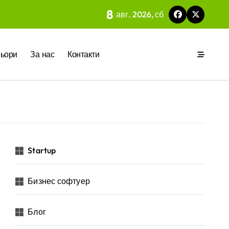
8
авг. 2026, сб
 на вградения в нея изкуствен интелект
ьори
За нас
Контакти
ия
р за бъдещето на технологиите и AI
Startup
Бизнес софтуер
 на изкуствен интелект в хотелиерството
Блог