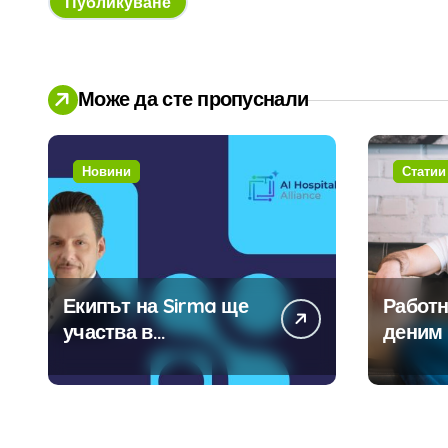
Може да сте пропуснали
Новини
Статии
Екипът на Sirma ще
Работн
участва в
деним 
създаването на
модерн
международните
традиц
стандарти за
навлизане на