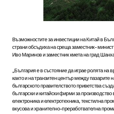
Възможностите за инвестиции на Китай в Бъл
страни обсъдиха на среща заместник- минист
Иво Маринов и заместник кмета на град Шанха
„България е в състояние да играе ролята на в
както и на транзитен център между пазарите н
българското правителството приветства съз
български и китайски фирми за производство 
електроника и електротехника, текстилна про
вкусова и хранително-преработвателна про