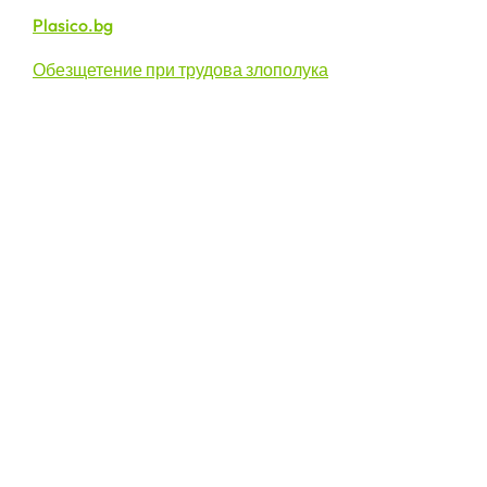
Plasico.bg
Обезщетение при трудова злополука