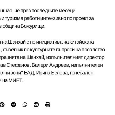
ншао, че през последните месеци
 и туризма работи интензивно по проект за
 в община Божурище.
 на Шанхай е по инициатива на китайската
 съветник по културните въпроси на посолство
трацията на Шанхай, изпълнителният директор
слав Стефанов, Валери Андреев, изпълнителен
ални зони“ ЕАД, Ирина Белева, генерален
и на МИЕТ.