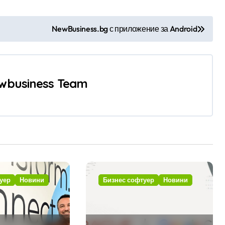
NewBusiness.bg с приложение за Android
wbusiness Team
уер
Новини
Бизнес софтуер
Новини