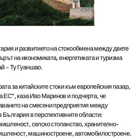
гария и развитието на стокообмена между двете
ърът на икономиката, енергетиката и туризма
й – Ту Гуаншао.
рата за китайските стоки към европейския пазар,
а ЕС“, каза Иво Маринов и подчерта, че
даването на смесени предприятия между
в България в перспективните области:
мишленост, селско стопанство, хранително-
мишленост, машиностроене, автомобилостроене.