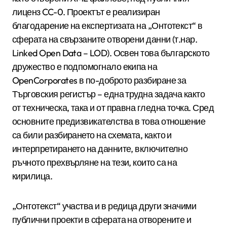
лиценз CC-0. Проектът е реализиран
благодарение на експертизата на „Онтотекст“ в
сферата на свързаните отворени данни (т.нар.
Linked Open Data – LOD). Освен това българското
дружество е подпомогнало екипа на
OpenCorporates в по-доброто разбиране за
Търговския регистър – една трудна задача както
от техническа, така и от правна гледна точка. Сред
основните предизвикателства в това отношение
са били разбирането на схемата, както и
интерпретирането на данните, включително
ръчното прехвърляне на тези, които са на
кирилица.
„Онтотекст“ участва и в редица други значими
публични проекти в сферата на отворените и