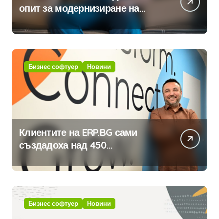
опит за модернизиране на
традицията
Бизнес софтуер
Новини
Клиентите на ERP.BG сами
създадоха над 450
приложения за ERP системата
с помощта на вградения в нея
изкуствен интелект
Бизнес софтуер
Новини