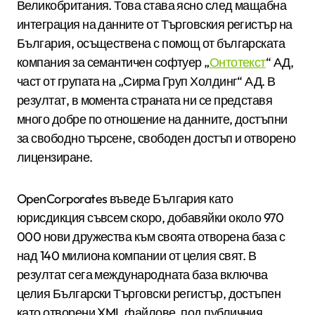
Великобритания. Това става ясно след мащабна
интеграция на данните от Търговския регистър на
България, осъществена с помощ от българската
компания за семантичен софтуер „
Онтотекст
“ АД,
част от групата на „Сирма Груп Холдинг“ АД. В
резултат, в момента страната ни се представя
много добре по отношение на данните, достъпни
за свободно търсене, свободен достъп и отворено
лицензиране.
OpenCorporates въведе България като
юрисдикция съвсем скоро, добавяйки около 970
000 нови дружества към своята отворена база с
над 140 милиона компании от целия свят. В
резултат сега международната база включва
целия Български Търговски регистър, достъпен
като отворени XML файлове, под публичния