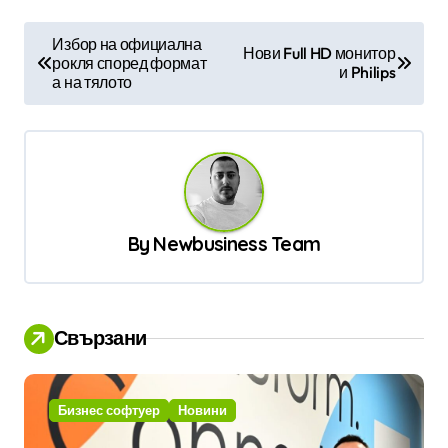
Н
Избор на официална
Нови Full HD монитор
рокля според формат
а
и Philips
а на тялото
в
и
г
а
ц
By
Newbusiness Team
и
я
Свързани
Бизнес софтуер
Новини