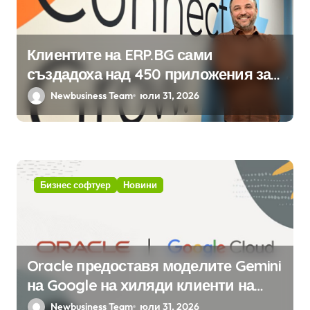
Клиентите на ERP.BG сами
създадоха над 450 приложения за
ERP системата с помощта на
Newbusiness Team
юли 31, 2026
вградения в нея изкуствен
интелект
Бизнес софтуер
Новини
Oracle предоставя моделите Gemini
на Google на хиляди клиенти на
бизнес приложения
Newbusiness Team
юли 31, 2026