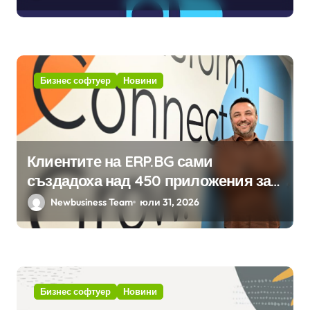
изкуствен интелект в
хотелиерството
Бизнес софтуер
Новини
Клиентите на ERP.BG сами
създадоха над 450 приложения за
ERP системата с помощта на
Newbusiness Team
юли 31, 2026
вградения в нея изкуствен
интелект
Бизнес софтуер
Новини