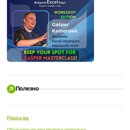
Полезно
Plasico.bg
Обезщетение при трудова злополука