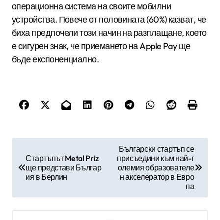
операционна система на своите мобилни
устройства. Повече от половината (60%) казват, че
биха предпочели този начин на разплащане, което
е сигурен знак, че приемането на Apple Pay ще
бъде експоненциално.
Н
Български стартъп се
Стартъпът Metal Priz
присъедини към най-г
а
ще представи Българ
олемия образователе
в
ия в Берлин
н акселератор в Евро
па
и
г