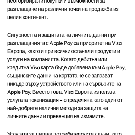
неоторизирани покупки и възможности за
разплащане на различни точки на продажба из
целия континент.
Сигурността и защитата на личните данни при
разплащанията с Apple Pay са приоритет на Visa
Европа, както и при всички останали продукти и
услуги на компанията. Когато дебитна или
кредитна Visa карта бъде добавена към Apple Pay,
същинските данни на картата не се запазват
никъде върху устройството или на сървърите на
Apple Pay. Вместо това, Visa Европа използва
услугата токенизация – определяна като един от
най-добрите налични методи за защита на
личните данни и превенция на измамите.
Услугата защитава потребителските данни, като