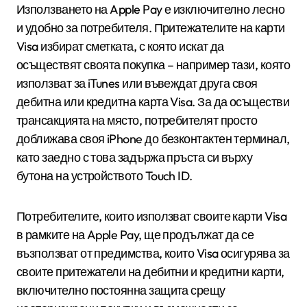
Използването на Apple Pay е изключително лесно
и удобно за потребителя. Притежателите на карти
Visa избират сметката, с която искат да
осъществят своята покупка – например тази, която
използват за iTunes или въвеждат друга своя
дебитна или кредитна карта Visa. За да осъществи
трансакцията на място, потребителят просто
доближава своя iPhone до безконтактен терминал,
като заедно с това задържа пръста си върху
бутона на устройството Touch ID.
Потребителите, които използват своите карти Visa
в рамките на Apple Pay, ще продължат да се
възползват от предимства, които Visa осигурява за
своите притежатели на дебитни и кредитни карти,
включително постоянна защита срещу