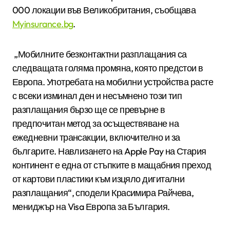
000 локации във Великобритания, съобщава
Myinsurance.bg
.
„Мобилните безконтактни разплащания са
следващата голяма промяна, която предстои в
Европа. Употребата на мобилни устройства расте
с всеки изминал ден и несъмнено този тип
разплащания бързо ще се превърне в
предпочитан метод за осъществяване на
ежедневни трансакции, включително и за
българите. Навлизането на Apple Pay на Стария
континент е една от стъпките в мащабния преход
от картови пластики към изцяло дигитални
разплащания“, сподели Красимира Райчева,
мениджър на Visa Европа за България.