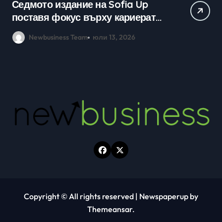
Практически уроци по бизнес и
Ср
кариерно развитие събраха
млади хора на SOFIA UP
Newbusiness Team
юни 26, 2026
Copyright © All rights reserved
|
Newspaperup
by
Themeansar
.