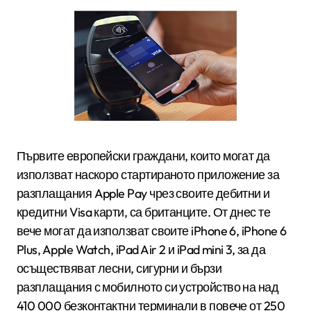
Първите европейски граждани, които могат да
използват наскоро стартираното приложение за
разплащания Apple Pay чрез своите дебитни и
кредитни Visa карти, са британците. От днес те
вече могат да използват своите iPhone 6, iPhone 6
Plus, Apple Watch, iPad Air 2 и iPad mini 3, за да
осъществяват лесни, сигурни и бързи
разплащания с мобилното си устройство на над
410 000 безконтактни терминали в повече от 250