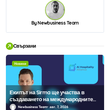
а
ц
и
By
Newbusiness Team
я
Свързани
Новини
Екипът на Sirma ще участва в
създаването на международните
стандарти за навлизане на
Newbusiness Team
авг. 7, 2026