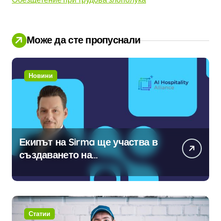
Може да сте пропуснали
Новини
Екипът на Sirma ще участва в
създаването на
международните стандарти за
навлизане на изкуствен
интелект в хотелиерството
Статии