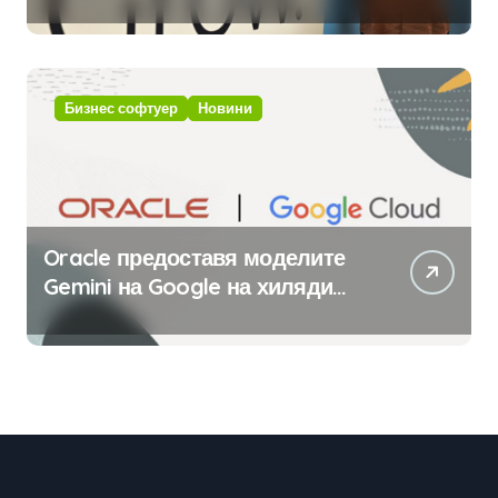
приложения за ERP системата
с помощта на вградения в нея
изкуствен интелект
Бизнес софтуер
Новини
Oracle предоставя моделите
Gemini на Google на хиляди
клиенти на бизнес
приложения