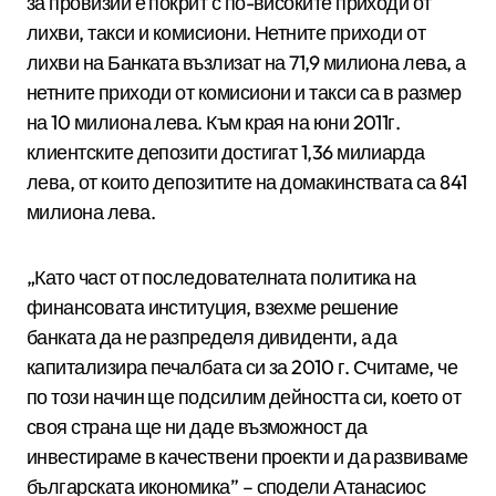
за провизии е покрит с по-високите приходи от
лихви, такси и комисиони. Нетните приходи от
лихви на Банката възлизат на 71,9 милиона лева, а
нетните приходи от комисиони и такси са в размер
на 10 милиона лева. Към края на юни 2011г.
клиентските депозити достигат 1,36 милиарда
лева, от които депозитите на домакинствата са 841
милиона лева.
„Като част от последователната политика на
финансовата институция, взехме решение
банката да не разпределя дивиденти, а да
капитализира печалбата си за 2010 г. Считаме, че
по този начин ще подсилим дейността си, което от
своя страна ще ни даде възможност да
инвестираме в качествени проекти и да развиваме
българската икономика” – сподели Атанасиос