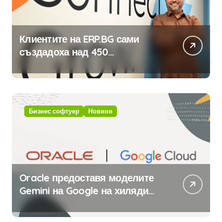
Клиентите на ERP.BG сами
създадоха над 450
приложения за ERP системата
с помощта на вградения в нея
изкуствен интелект
Бизнес софтуер
Новини
Oracle предоставя моделите
Gemini на Google на хиляди
клиенти на бизнес
приложения