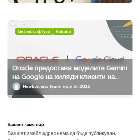
интелект
Бизнес софтуер
Новини
Oracle предоставя моделите Gemini
на Google на хиляди клиенти на
бизнес приложения
Newbusiness Team
юли 31, 2026
Вашият коментар
Вашият имейл адрес няма да бъде публикуван.