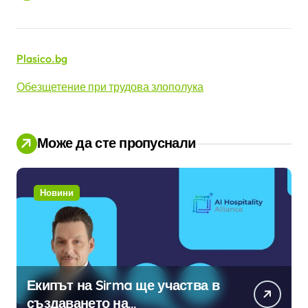
Plasico.bg
Обезщетение при трудова злополука
Може да сте пропуснали
Новини
Екипът на Sirma ще участва в
създаването на