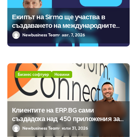
Екипът на Sirma ще участва в
създаването на международните
стандарти за навлизане на
Newbusiness Team
авг. 7, 2026
изкуствен интелект в
хотелиерството
Бизнес софтуер
Новини
Клиентите на ERP.BG сами
създадоха над 450 приложения за
ERP системата с помощта на
Newbusiness Team
юли 31, 2026
вградения в нея изкуствен