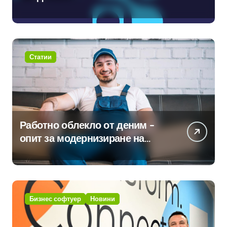
международните стандарти за
навлизане на изкуствен
интелект в хотелиерството
Статии
Работно облекло от деним –
опит за модернизиране на
традицията
Бизнес софтуер
Новини