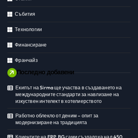
Събития
Технологии
Финансиране
Франчайз
Последно добавени
Екипът на Sirma ще участва в създаването на
международните стандарти за навлизане на
изкуствен интелект в хотелиерството
Работно облекло от деним – опит за
модернизиране на традицията
Клиентите на ERP.BG сами създадоха над 450