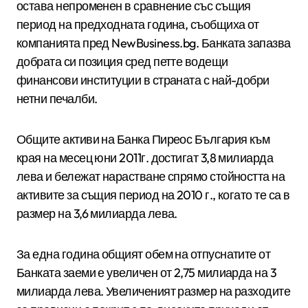
остава непроменен в сравнение със същия
период на предходната година, съобщиха от
компанията пред NewBusiness.bg. Банката запазва
добрата си позиция сред петте водещи
финансови институции в страната с най-добри
нетни печалби.
Общите активи на Банка Пиреос България към
края на месец юни 2011г. достигат 3,8 милиарда
лева и бележат нарастване спрямо стойността на
активите за същия период на 2010 г., когато те са в
размер на 3,6 милиарда лева.
За една година общият обем на отпуснатите от
Банката заеми е увеличен от 2,75 милиарда на 3
милиарда лева. Увеличеният размер на разходите