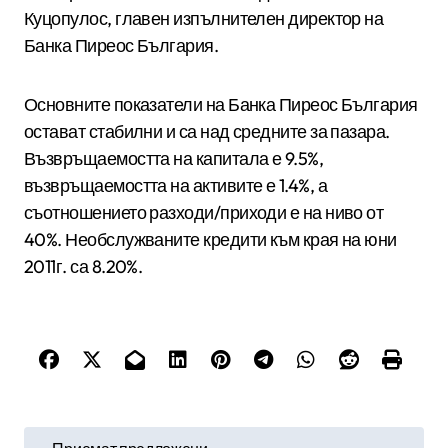
Куцопулос, главен изпълнителен директор на
Банка Пиреос България.
Основните показатели на Банка Пиреос България
остават стабилни и са над средните за пазара.
Възвръщаемостта на капитала е 9.5%,
възвръщаемостта на активите е 1.4%, а
съотношението разходи/приходи е на ниво от
40%. Необслужваните кредити към края на юни
2011г. са 8.20%.
Н