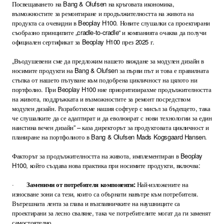
Посвещаването на Bang & Olufsen на кръговата икономика,
възможностите за ремонтиране и продължителността на живота на
продукта са очевидни в Beoplay H100. Новите слушалки са проектирани
съобразно принципите „cradle-to-cradle“ и компанията очаква да получи
официален сертификат за Beoplay H100 през 2025 г.
„Въодушевени сме да предложим нашето виждане за модулен дизайн в
носимите продукти на Bang & Olufsen за първи път и това е правилната
стъпка от нашето пътуване към подобрена цикличност на цялото ни
портфолио. При Beoplay H100 ние приоритизирахме продължителността
на живота, поддръжката и възможностите за ремонт посредством
модулен дизайн. Разработихме нашия софтуер с мисъл за бъдещето, така
че слушалките да се адаптират и да еволюират с нови технологии за един
наистина вечен дизайн” – каза директорът за продуктовата цикличност и
планиране на портфолиото в Bang & Olufsen Mads Kogsgaard Hansen.
Факторът за продължителността на живота, имплементиран в Beoplay
H100, който създава нова практика при носимите продукти, включва:
·
Заменими от потребителя компоненти:
Най-изложените на
износване зони са тези, които са обърнати навътре към потребителя.
Вътрешната лента за глава и възглавничките на наушниците са
проектирани за лесно сваляне, така че потребителите могат да ги заменят
самостоятелно.