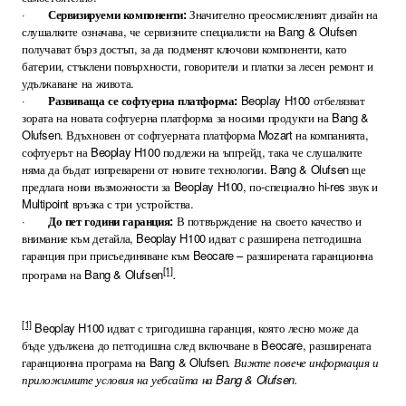
·
Сервизируеми компоненти:
Значително преосмисленият дизайн на
слушалките означава, че сервизните специалисти на Bang & Olufsen
получават бърз достъп, за да подменят ключови компоненти, като
батерии, стъклени повърхности, говорители и платки за лесен ремонт и
удължаване на живота.
·
Развиваща се софтуерна платформа:
Beoplay H100 отбелязват
зората на новата софтуерна платформа за носими продукти на Bang &
Olufsen. Вдъхновен от софтуерната платформа Mozart на компанията,
софтуерът на Beoplay H100 подлежи на ъпгрейд, така че слушалките
няма да бъдат изпреварени от новите технологии. Bang & Olufsen ще
предлага нови възможности за Beoplay H100, по-специално hi-res звук и
Multipoint връзка с три устройства.
·
До пет години гаранция:
В потвърждение на своето качество и
внимание към детайла, Beoplay H100 идват с разширена петгодишна
гаранция при присъединяване към Beocare – разширената гаранционна
[1]
програма на Bang & Olufsen
.
[1]
Beoplay H100 идват с тригодишна гаранция, която лесно може да
бъде удължена до петгодишна след включване в Beocare, разширената
гаранционна програма на Bang & Olufsen
. Вижте повече информация и
приложимите условия на уебсайта на Bang & Olufsen.