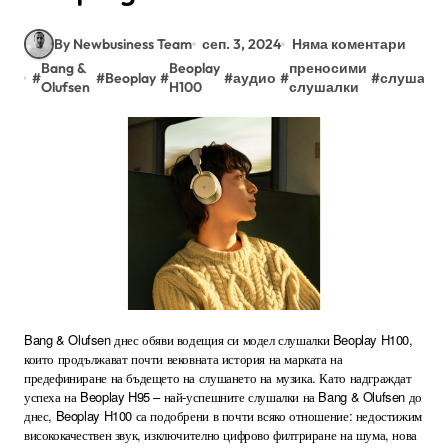
By Newbusiness Team
сеп. 3, 2024
Няма коментари
Bang &
Beoplay
преносими
#
#
Beoplay
#
#
аудио
#
#
слушалк
Olufsen
H100
слушалки
Bang & Olufsen днес обяви водещия си модел слушалки Beoplay H100,
които продължават почти вековната история на марката на
предефиниране на бъдещето на слушането на музика. Като надграждат
успеха на Beoplay H95 – най-успешните слушалки на Bang & Olufsen до
днес, Beoplay H100 са подобрени в почти всяко отношение: недостижим
висококачествен звук, изключително цифрово филтриране на шума, нова