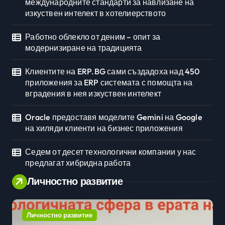
международните стандарти за навлизане на
изкуствен интелект в хотелиерството
Работно облекло от деним – опит за
модернизиране на традицията
Клиентите на ERP.BG сами създадоха над 450
приложения за ERP системата с помощта на
вградения в нея изкуствен интелект
Oracle предоставя моделите Gemini на Google
на хиляди клиенти на бизнес приложения
Седем от десет технологични компании у нас
предлагат хибридна работа
Личностно развитие
Личностно развитие