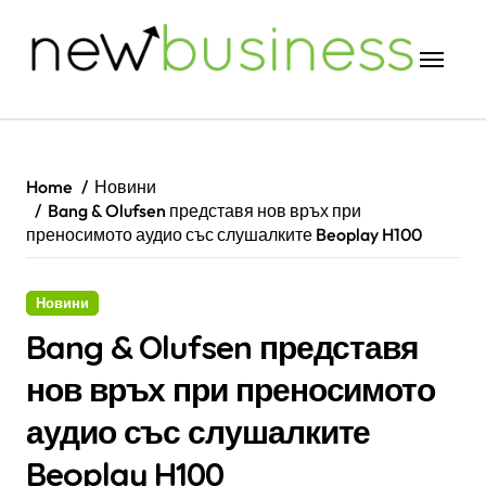
Skip
to
content
Home
Новини
Bang & Olufsen представя нов връх при
преносимото аудио със слушалките Beoplay H100
Новини
Bang & Olufsen представя
нов връх при преносимото
аудио със слушалките
Beoplay H100