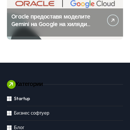
Oracle предоставя моделите
Gemini на Google на хиляди
клиенти на бизнес
приложения
Категории
Startup
Бизнес софтуер
Блог