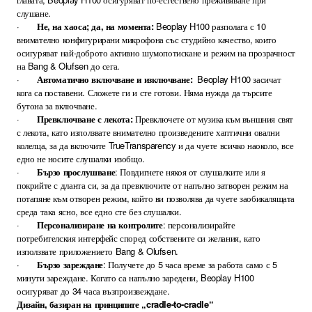
слушане.
·
Не, на хаоса; да, на момента:
Beoplay H100 разполага с 10
внимателно конфигурирани микрофона със студийно качество, които
осигуряват най-доброто активно шумопотискане и режим на прозрачност
на Bang & Olufsen до сега.
·
Автоматично включване и изключване:
Beoplay H100 засичат
кога са поставени. Сложете ги и сте готови.
Няма нужда да търсите
бутона за включване.
·
Превключване с лекота:
Превключете от музика към външния свят
с лекота, като използвате внимателно произведените хаптични овални
колелца, за да включите TrueTransparency и да чуете всичко наоколо, все
едно не носите слушалки изобщо.
·
Бързо прослушване
: Повдигнете някоя от слушалките или я
покрийте с дланта си, за да превключите от напълно затворен режим на
потапяне към отворен режим, който ви позволява да чуете заобикалящата
среда така ясно, все едно сте без слушалки.
·
Персонализиране на контролите
: персонализирайте
потребителския интерфейс според собствените си желания, като
използвате приложението Bang & Olufsen.
·
Бързо зареждане
: Получете до 5 часа време за работа само с 5
минути зареждане. Когато са напълно заредени, Beoplay H100
осигуряват до 34 часа възпроизвеждане.
Дизайн, базиран на принципите „cradle-to-cradle“