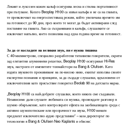
Лекият и луксозен кожен калъф осигурява лесна и стилна портативност
при пътуване. Когато Beoplay H100 са извън калъфа и не са на главата,
те превключват на енергоспестяващ режим, който увеличава времето им
на готовност до 90 дни, през които те могат да бъдат активирани след
поставяне на главата. Ако са съхранявани в калъфа, слушалките се
изключват напълно, което позволява над една година време на готовност.
За да се насладите на великия звук, ви е нужна тишина
С 40-милиметрови, специално разработени титаниеви говорители, скрити
зад елегантни алуминиеви решетки, Beoplay H100 осигуряват Hi-Res
звук, настроен от именитите тонмайстори на Bang & Olufsen. Като
издига звуковото преживяване на по-високо ниво, екипът използва своите
експертни познания и принципи, за да създаде слушалки, вдъхновени от
изключителния като присъствие говорител Beolab 90 на датската марка.
„Beoplay H100 са най-добрите слушалки, които някога сме създавали.
Независимо дали слушате любимата си музика, провеждате разговор в
шумно обкръжение, като контролирате ефекта на заобикалящата среда с
активно шумопотискане или прозрачност на звука, H100 винаги
предлагат изключително аудио представяне” – каза директорът по
технологии в Bang & Olufsen Neo Kaplanis и обясни: