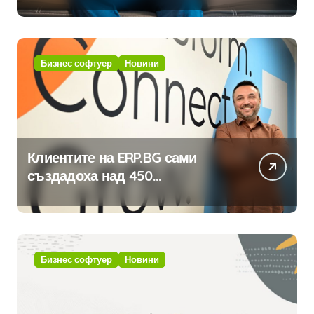
Бизнес софтуер
Новини
Клиентите на ERP.BG сами
създадоха над 450
приложения за ERP системата
с помощта на вградения в нея
изкуствен интелект
Бизнес софтуер
Новини