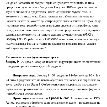
„За да се насладите на чудесен звук, се нуждаете от тишина. В тиха
среда ще почувствате как без усилия Beoplay H100 ви дава чистота на
звука и динамично представяне, които обикновено чувате само на
тонколони от висок клас. Когато отивате на работа или пътувате по-
надалеч, искате да можете да контролирате въздействието на шума. За да
постигнем това, разработихме авангардна система от микрофони, която
осигурява кристално чист глас дори в много предизвикателни ситуации и
удвоява възможностите на нашето активно шумопотискане (ANC) в
Beoplay H95. Разработихме и EarSense технология, която напасва звука
към уникалната форма на ушите на слушателя в реално време, докато
той слуша музика в движение.”
Технология, която функционира просто
Beoplay H100 идва с набор от иновации и функции, които поставят нови
стандарти при носимото аудио оборудване:
·
Невероятен звук:
Beoplay H100 предлагат Hi-Res звук до 96 kHz /
24 бита. Представянето на новата адаптивна технология за обработка на
звука EarSense на Bang & Olufsen осигурява несравнимо персонално
слушателско преживяване като настройва звука към уникалната форма на
потребителя в реално време.
·
Прави звука естествен със Spatial Audio:
Оптимизирани за Dolby
Atmos, върховата обработка за пространствено аудио и проследяване на
главата, Beoplay H100 осигуряват по-естествено преживяване при