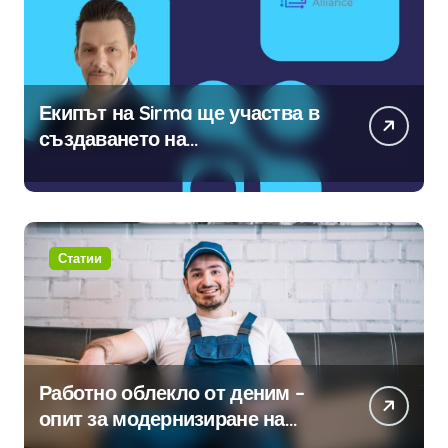
Екипът на Sirma ще участва в
създаването на
международните стандарти за
навлизане на изкуствен
интелект в хотелиерството
Статии
Работно облекло от деним –
опит за модернизиране на
традицията