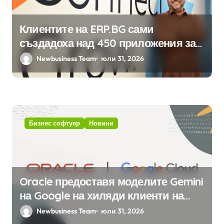
Клиентите на ERP.BG сами
създадоха над 450 приложения за
ERP системата с помощта на
Newbusiness Team
юли 31, 2026
вградения в нея изкуствен
интелект
Бизнес софтуер
Новини
Oracle предоставя моделите Gemini
на Google на хиляди клиенти на
бизнес приложения
Newbusiness Team
юли 31, 2026