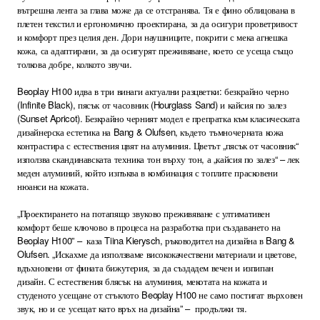
вътрешна лента за глава може да се отстранява. Тя е фино облицована в
плетен текстил и ергономично проектирана, за да осигури проветривост
и комфорт през целия ден. Дори наушниците, покрити с мека агнешка
кожа, са адаптирани, за да осигурят преживяване, което се усеща също
толкова добре, колкото звучи.
Beoplay H100 идва в три винаги актуални разцветки: безкрайно черно
(Infinite Black), пясък от часовник (Hourglass Sand) и кайсия по залез
(Sunset Apricot). Безкрайно черният модел е препратка към класическата
дизайнерска естетика на Bang & Olufsen, където тъмночерната кожа
контрастира с естествения цвят на алуминия. Цветът „пясък от часовник“
използва скандинавската техника тон върху тон, а „кайсия по залез“ – лек
меден алуминий, който изпъква в комбинация с топлите прасковени
нюанси на кожата.
„Проектирането на потапящо звуково преживяване с ултимативен
комфорт беше ключово в процеса на разработка при създаването на
Beoplay H100” – каза Tiina Kierysch, ръководител на дизайна в Bang &
Olufsen. „Искахме да използваме висококачествени материали и цветове,
вдъхновени от фината бижутерия, за да създадем вечен и изпипан
дизайн. С естествения блясък на алуминия, мекотата на кожата и
студеното усещане от стъклото Beoplay H100 не само постигат върховен
звук, но и се усещат като връх на дизайна” – продължи тя.