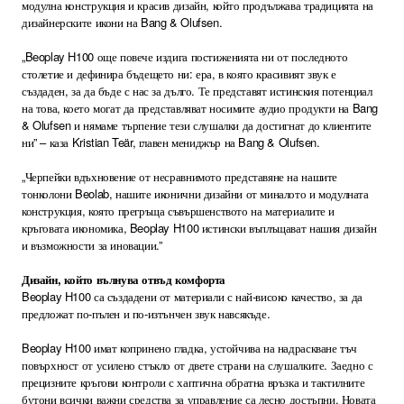
модулна конструкция и красив дизайн, който продължава традицията на
дизайнерските икони на Bang & Olufsen.
„Beoplay H100 още повече издига постиженията ни от последното
столетие и дефинира бъдещето ни: ера, в която красивият звук е
създаден, за да бъде с нас за дълго. Те представят истинския потенциал
на това, което могат да представляват носимите аудио продукти на Bang
& Olufsen и нямаме търпение тези слушалки да достигнат до клиентите
ни” – каза Kristian Teär, главен мениджър на Bang & Olufsen.
„Черпейки вдъхновение от несравнимото представяне на нашите
тонколони Beolab, нашите иконични дизайни от миналото и модулната
конструкция, която прегръща съвършенството на материалите и
кръговата икономика, Beoplay H100 истински въплъщават нашия дизайн
и възможности за иновации.”
Дизайн, който вълнува отвъд комфорта
Beoplay H100 са създадени от материали с най-високо качество, за да
предложат по-пълен и по-изтънчен звук навсякъде.
Beoplay H100 имат копринено гладка, устойчива на надраскване тъч
повърхност от усилено стъкло от двете страни на слушалките. Заедно с
прецизните кръгови контроли с хаптична обратна връзка и тактилните
бутони всички важни средства за управление са лесно достъпни. Новата