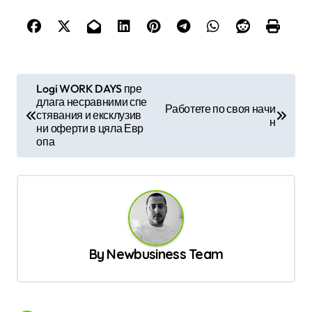
Н
Logi WORK DAYS пре
длага несравними спе
а
Работете по своя начи
стявания и ексклузив
н
в
ни оферти в цяла Евр
опа
и
г
а
ц
и
By
Newbusiness Team
я