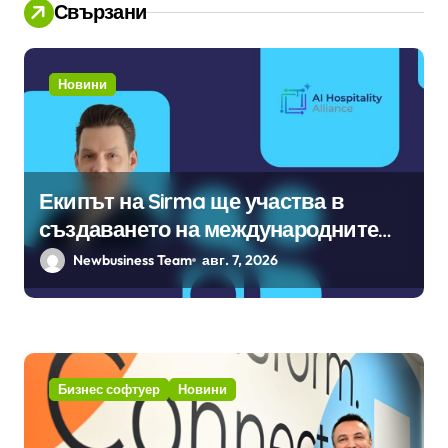
Свързани
Новини
Екипът на Sirma ще участва в
създаването на международните
стандарти за навлизане на
Newbusiness Team
авг. 7, 2026
изкуствен интелект в
хотелиерството
Бизнес софтуер
Новини