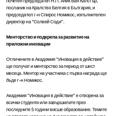
почетен председател Н.П. Аник Ван Калстър,
посланик на Кралство Белгия в България, и
председател г-н Спирос Номикос, изпълнителен
директор на “Солвей Соди”.
Менторство и подкрепа за развитие на
приложни иновации
Отличените в Академия “Иновация в действие”
ще получат и менторство за период от шест
месеца. Ментор на участника с първа награда ще
бъде г-н Номикос.
Академия “Иновация в действие” е отворена за
всички студенти или завършилите през
последните 5 години висше образование. Темите