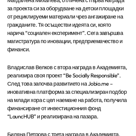
Магдалена Михалева, отличена с първа награда
за проекта си за оборудване на детски площадки
от рециклируеми материали чрез ангажиране на
гражданите. Тя осъществи идеята си, която
нарича “социален експеримент”. Сега завършва
магистратура по иновации, предприемачество и
финанси.
Владислав Велков с втора награда в Академията,
реализира своя проект “Be Socially Responsible”.
След това започва развитието на Jobio.me –
иновативна платформа за специализиран подбор
на млади хора с цел наемане на работа, получила
финансиране от инвестиционния фонд
“LauncHUB” и реализирана на пазара.
Биляна Петрова с трета награда в Академията,