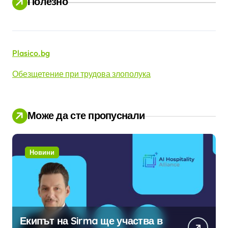
Полезно
Plasico.bg
Обезщетение при трудова злополука
Може да сте пропуснали
Новини
Екипът на Sirma ще участва в