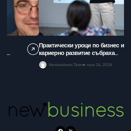
Практически уроци по бизнес и
Ср
кариерно развитие събраха
млади хора на SOFIA UP
Newbusiness Team
юни 26, 2026