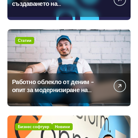
създаването на
международните стандарти за
навлизане на изкуствен
интелект в хотелиерството
Статии
Работно облекло от деним –
опит за модернизиране на
традицията
Бизнес софтуер
Новини