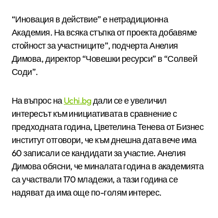
“Иновация в действие” е нетрадиционна
Академия. На всяка стъпка от проекта добавяме
стойност за участниците”, подчерта Анелия
Димова, директор “Човешки ресурси” в “Солвей
Соди”.
На въпрос на
Uchi.bg
дали се е увеличил
интересът към инициативата в сравнение с
предходната година, Цветелина Тенева от Бизнес
институт отговори, че към днешна дата вече има
60 записали се кандидати за участие. Анелия
Димова обясни, че миналата година в академията
са участвали 170 младежи, а тази година се
надяват да има още по-голям интерес.