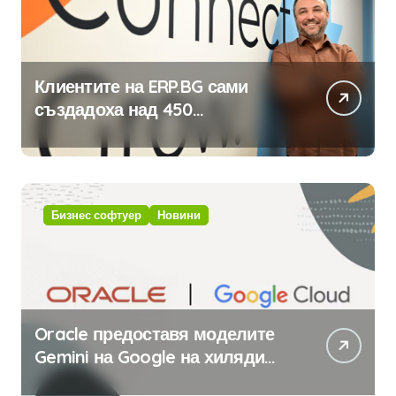
Клиентите на ERP.BG сами
създадоха над 450
приложения за ERP системата
с помощта на вградения в нея
изкуствен интелект
Бизнес софтуер
Новини
Oracle предоставя моделите
Gemini на Google на хиляди
клиенти на бизнес