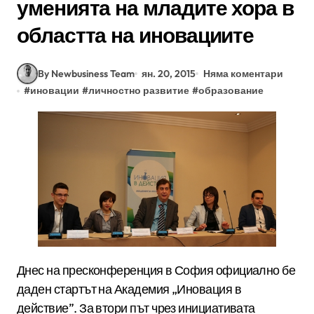
уменията на младите хора в
областта на иновациите
By Newbusiness Team
ян. 20, 2015
Няма коментари
#
иновации
#
личностно развитие
#
образование
Днес на пресконференция в София официално бе
даден стартът на Академия „Иновация в
действие”. За втори път чрез инициативата