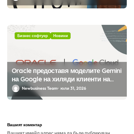
вградения в нея изкуствен
интелект
Бизнес софтуер
Новини
Oracle предоставя моделите Gemini
на Google на хиляди клиенти на
бизнес приложения
Newbusiness Team
юли 31, 2026
Вашият коментар
Вашият имейл адрес няма да бъде публикуван.