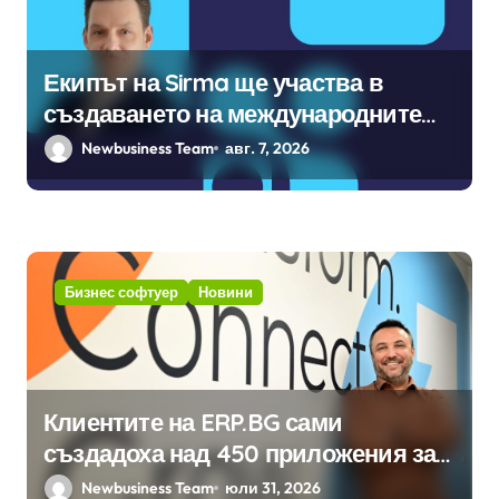
Екипът на Sirma ще участва в
създаването на международните
стандарти за навлизане на
Newbusiness Team
авг. 7, 2026
изкуствен интелект в
хотелиерството
Бизнес софтуер
Новини
Клиентите на ERP.BG сами
създадоха над 450 приложения за
ERP системата с помощта на
Newbusiness Team
юли 31, 2026