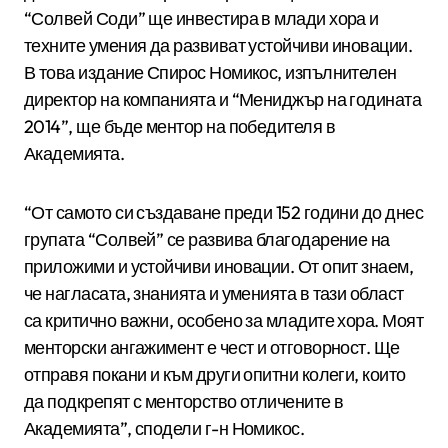
“Солвей Соди” ще инвестира в млади хора и
техните умения да развиват устойчиви иновации.
В това издание Спирос Номикос, изпълнителен
директор на компанията и “Мениджър на годината
2014”, ще бъде ментор на победителя в
Академията.
“От самото си създаване преди 152 години до днес
групата “Солвей” се развива благодарение на
приложими и устойчиви иновации. От опит знаем,
че нагласата, знанията и уменията в тази област
са критично важни, особено за младите хора. Моят
менторски ангажимент е чест и отговорност. Ще
отправя покани и към други опитни колеги, които
да подкрепят с менторство отличените в
Академията”, сподели г-н Номикос.