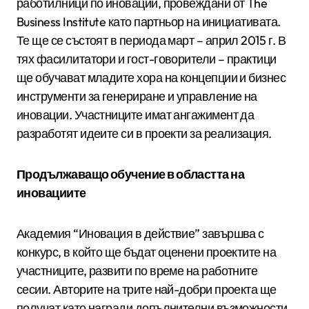
работилници по иновации, провеждани от The
Business Institute като партньор на инициативата.
Те ще се състоят в периода март – април 2015 г. В
тях фасилитатори и гост-говорители – практици
ще обучават младите хора на концепции и бизнес
инструменти за генериране и управление на
иновации. Участниците имат ангажимент да
разработят идеите си в проекти за реализация.
Продължаващо обучение в областта на
иновациите
Академия “Иновация в действие” завършва с
конкурс, в който ще бъдат оценени проектите на
участниците, развити по време на работните
сесии. Авторите на трите най-добри проекта ще
получат като награди допълнителни възможности