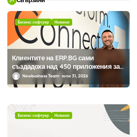
Бизнес софтуер
Новини
Клиентите на ERP.BG сами
създадоха над 450 приложения за
ERP системата с помощта на
Newbusiness Team
юли 31, 2026
вградения в нея изкуствен
интелект
Бизнес софтуер
Новини