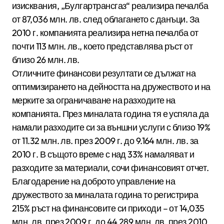
изисквания, „Булгартрансгаз“ реализира печалба
от 87,036 млн. лв. след облагането с данъци. За
2010 г. компанията реализира нетна печалба от
почти 113 млн. лв., което представлява ръст от
близо 26 млн. лв.
Отличните финансови резултати се дължат на
оптимизирането на дейността на дружеството и на
мерките за ограничаване на разходите на
компанията. През миналата година тя е успяла да
намали разходите си за външни услуги с близо 19%
от 11.32 млн. лв. през 2009 г. до 9.164 млн. лв. за
2010 г. В същото време с над 33% намаляват и
разходите за материали, сочи финансовият отчет.
Благодарение на доброто управление на
дружеството за миналата година то регистрира
215% ръст на финансовите си приходи – от 14,035
млн. лв. през 2009 г. до 44,289 млн. лв. през 2010