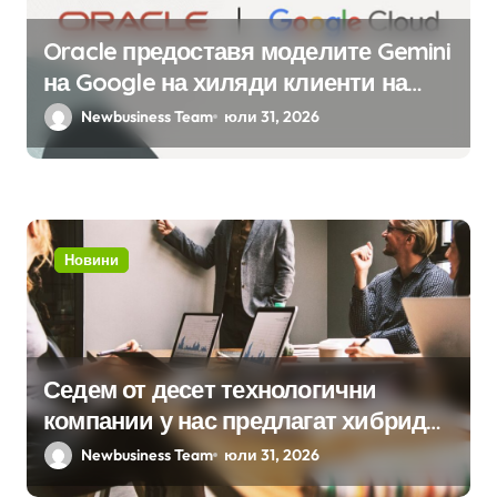
Oracle предоставя моделите Gemini
на Google на хиляди клиенти на
бизнес приложения
Newbusiness Team
юли 31, 2026
Новини
Седем от десет технологични
компании у нас предлагат хибридна
работа
Newbusiness Team
юли 31, 2026