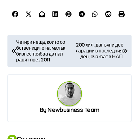
Н
Четири неща, които со
200 хил. данъчни дек
бствениците на малък
а
ларации в последния
бизнес трябва да нап
ден, очакват в НАП
в
равят през 2011
и
г
а
ц
By
Newbusiness Team
и
я
Свързани