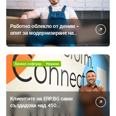
Работно облекло от деним –
опит за модернизиране на
традицията
Бизнес софтуер
Новини
Клиентите на ERP.BG сами
създадоха над 450
приложения за ERP системата