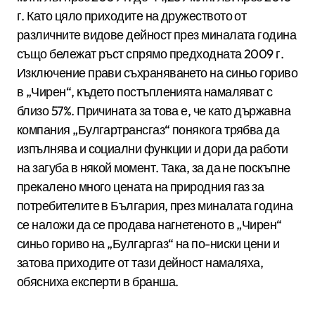
г. Като цяло приходите на дружеството от
различните видове дейност през миналата година
също бележат ръст спрямо предходната 2009 г.
Изключение прави съхраняването на синьо гориво
в „Чирен“, където постъпленията намаляват с
близо 57%. Причината за това е, че като държавна
компания „Булгартрансгаз“ понякога трябва да
изпълнява и социални функции и дори да работи
на загуба в някой момент. Така, за да не поскъпне
прекалено много цената на природния газ за
потребителите в България, през миналата година
се наложи да се продава нагнетеното в „Чирен“
синьо гориво на „Булгаргаз“ на по-ниски цени и
затова приходите от тази дейност намаляха,
обясниха експерти в бранша.