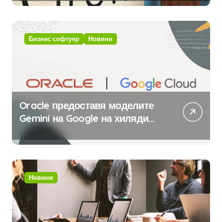
с помощта на вградения в нея
изкуствен интелект
Бизнес софтуер
Новини
Oracle предоставя моделите
Gemini на Google на хиляди
клиенти на бизнес
приложения
Новини