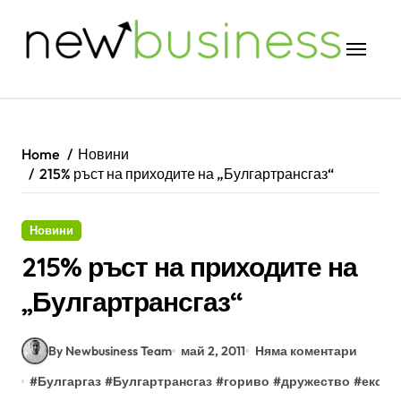
Skip
to
content
Home
Новини
215% ръст на приходите на „Булгартрансгаз“
Новини
215% ръст на приходите на
„Булгартрансгаз“
By Newbusiness Team
май 2, 2011
Няма коментари
#
Булгаргаз
#
Булгартрансгаз
#
гориво
#
дружество
#
експе