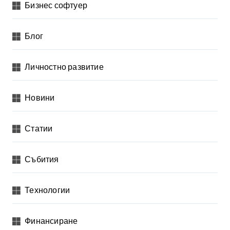
е
Бизнес софтуер
л
я
Блог
н
Личностно развитие
е
н
Новини
а
п
Статии
у
б
Събития
л
и
Технологии
к
а
Финансиране