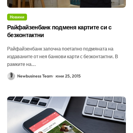
Новини
Райфайзенбанк подменя картите си с
безконтактни
Райфайзенбанк започна поетапно подмяната на
издаваните от нея банкови карти с безконтактни. В
рамките на...
Newbusiness Team
юни 25, 2015