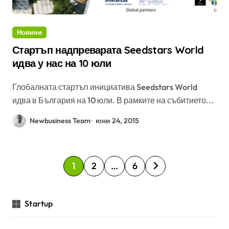
Новини
Стартъп надпреварата Seedstars World
идва у нас на 10 юли
Глобалната стартъп инициатива Seedstars World
идва в България на 10 юли. В рамките на събитието...
Newbusiness Team
юни 24, 2015
Р
1
2
…
6
а
з
Startup
д