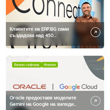
Клиентите на ERP.BG сами
създадоха над 450
приложения за ERP системата
с помощта на вградения в нея
изкуствен интелект
Бизнес софтуер
Новини
Oracle предоставя моделите
Gemini на Google на хиляди