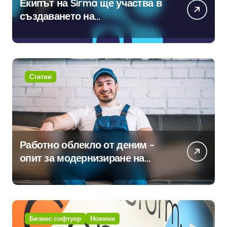
Екипът на Sirma ще участва в
създаването на
международните стандарти за
навлизане на изкуствен
интелект в хотелиерството
Статии
Работно облекло от деним –
опит за модернизиране на
традицията
Бизнес софтуер
Новини