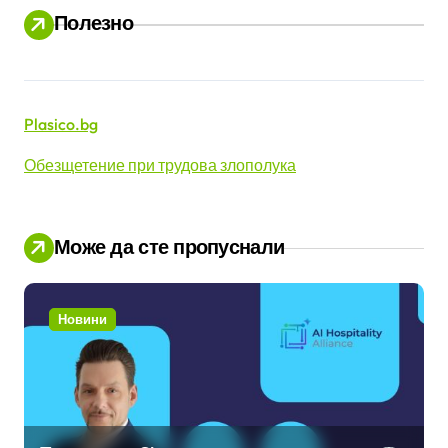
Полезно
и
Plasico.bg
Обезщетение при трудова злополука
Може да сте пропуснали
Новини