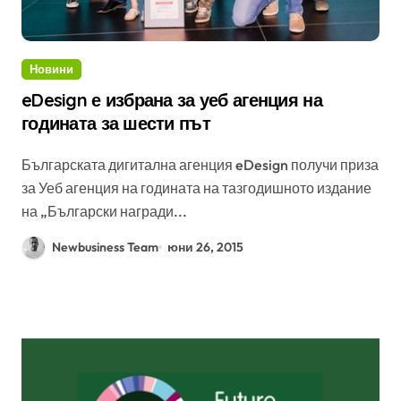
Новини
eDesign е избрана за уеб агенция на
годината за шести път
Българската дигитална агенция eDesign получи приза
за Уеб агенция на годината на тазгодишното издание
на „Български награди...
Newbusiness Team
юни 26, 2015