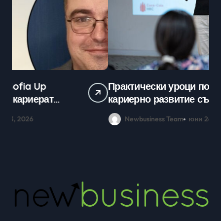
Практически уроци по бизнес и
Ср
кариерно развитие събраха
млади хора на SOFIA UP
Newbusiness Team
юни 26, 2026