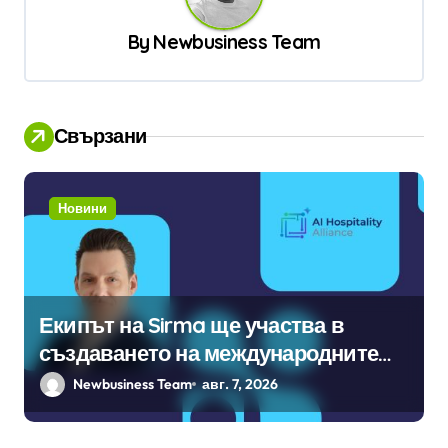
и
By
Newbusiness Team
я
Свързани
Новини
Екипът на Sirma ще участва в
създаването на международните
стандарти за навлизане на
Newbusiness Team
авг. 7, 2026
изкуствен интелект в
хотелиерството