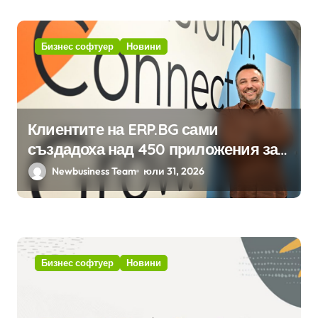
Бизнес софтуер
Новини
Клиентите на ERP.BG сами
създадоха над 450 приложения за
ERP системата с помощта на
Newbusiness Team
юли 31, 2026
вградения в нея изкуствен
интелект
Бизнес софтуер
Новини