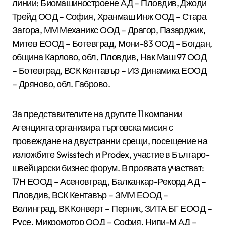
линии: Биомашиностроене АД – Пловдив, Джоди
Трейд ООД – София, Хранмаш Инж ООД – Стара
Загора, ММ Механикс ООД – Драгор, Пазарджик,
Митев ЕООД – Ботевград, Мони-83 ООД – Богдан,
община Карлово, обл. Пловдив, Нак Маш 97 ООД
– Ботевград, ВСК Кентавър – ИЗ Динамика ЕООД
– Дряново, обл. Габрово.
За представителите на другите 11 компании
Агенцията организира търговска мисия с
провеждане на двустранни срещи, посещение на
изложбите Swisstech и Prodex, участие в Българо-
швейцарски бизнес форум. В проявата участват:
17Н ЕООД – Асеновград, Балканкар-Рекорд АД –
Пловдив, ВСК Кентавър – ЗММ ЕООД –
Велинград, ВК Конверт – Перник, ЗИТА БГ ЕООД –
Русе, Микромотор ООД – София, Нипи-М АД –