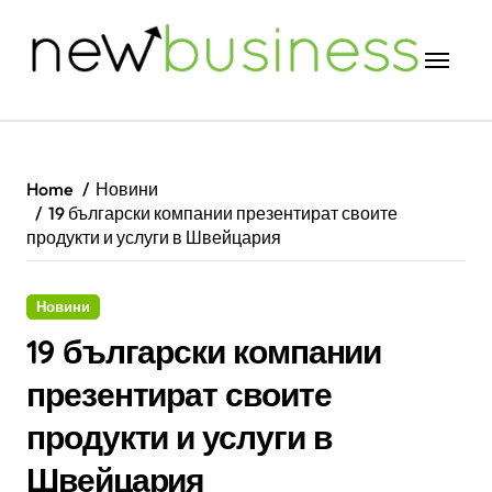
Skip
to
content
Home
Новини
19 български компании презентират своите
продукти и услуги в Швейцария
Новини
19 български компании
презентират своите
продукти и услуги в
Швейцария