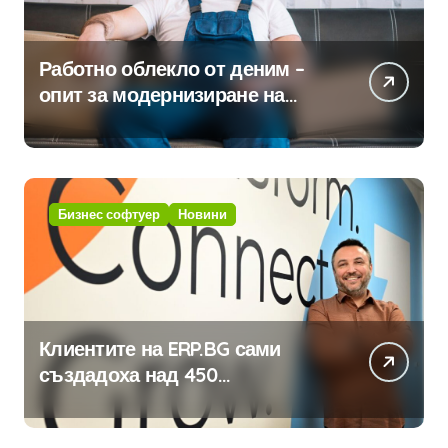
Работно облекло от деним –
опит за модернизиране на
традицията
Бизнес софтуер
Новини
Клиентите на ERP.BG сами
създадоха над 450
приложения за ERP системата
с помощта на вградения в нея