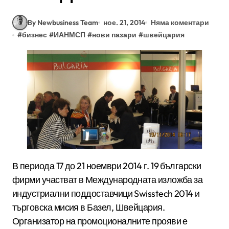
By Newbusiness Team
ное. 21, 2014
Няма коментари
#
бизнес
#
ИАНМСП
#
нови пазари
#
швейцария
В периода 17 до 21 ноември 2014 г. 19 български
фирми участват в Международната изложба за
индустриални поддоставчици Swisstech 2014 и
търговска мисия в Базел, Швейцария.
Организатор на промоционалните прояви е