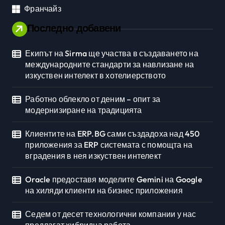
Франчайз
Последно добавени
Екипът на Sirma ще участва в създаването на
международните стандарти за навлизане на
изкуствен интелект в хотелиерството
Работно облекло от деним – опит за
модернизиране на традицията
Клиентите на ERP.BG сами създадоха над 450
приложения за ERP системата с помощта на
вградения в нея изкуствен интелект
Oracle предоставя моделите Gemini на Google
на хиляди клиенти на бизнес приложения
Седем от десет технологични компании у нас