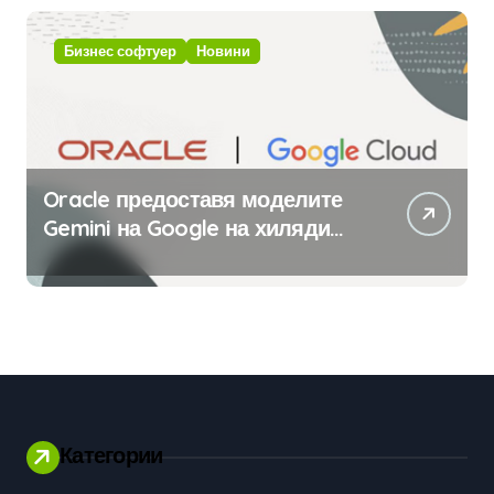
изкуствен интелект
Бизнес софтуер
Новини
Oracle предоставя моделите
Gemini на Google на хиляди
клиенти на бизнес
приложения
Категории