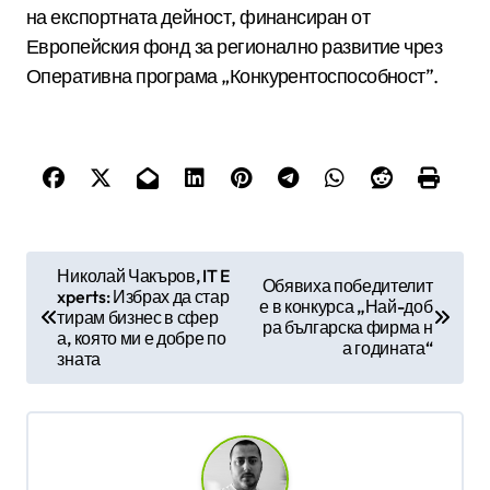
на експортната дейност, финансиран от
Европейския фонд за регионално развитие чрез
Оперативна програма „Конкурентоспособност”.
Н
Николай Чакъров, IT E
Обявиха победителит
xperts: Избрах да стар
а
е в конкурса „Най-доб
тирам бизнес в сфер
ра българска фирма н
в
а, която ми е добре по
а годината“
зната
и
г
а
ц