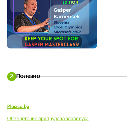
Полезно
Plasico.bg
Обезщетение при трудова злополука