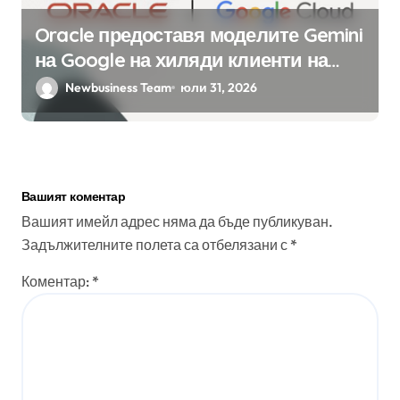
Oracle предоставя моделите Gemini
на Google на хиляди клиенти на
бизнес приложения
Newbusiness Team
юли 31, 2026
Вашият коментар
Вашият имейл адрес няма да бъде публикуван.
Задължителните полета са отбелязани с
*
Коментар:
*