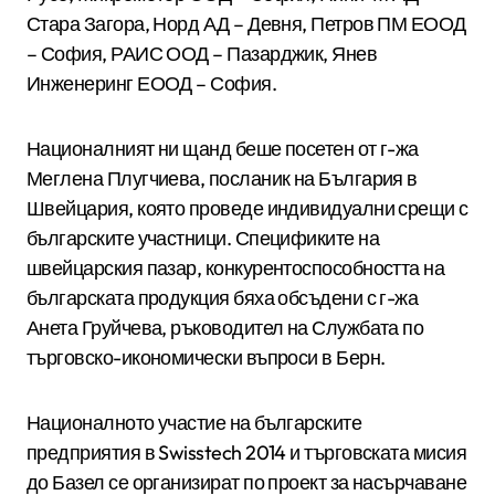
Стара Загора, Норд АД – Девня, Петров ПМ ЕООД
– София, РАИС ООД – Пазарджик, Янев
Инженеринг ЕООД – София.
Националният ни щанд беше посетен от г-жа
Меглена Плугчиева, посланик на България в
Швейцария, която проведе индивидуални срещи с
българските участници. Спецификите на
швейцарския пазар, конкурентоспособността на
българската продукция бяха обсъдени с г-жа
Анета Груйчева, ръководител на Службата по
търговско-икономически въпроси в Берн.
Националното участие на българските
предприятия в Swisstech 2014 и търговската мисия
до Базел се организират по проект за насърчаване