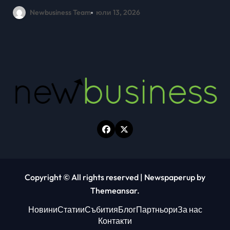
млади хора на SOFIA UP
Newbusiness Team
юни 26, 2026
Copyright © All rights reserved
|
Newspaperup
by
Themeansar
.
Новини
Статии
Събития
Блог
Партньори
За нас
Контакти