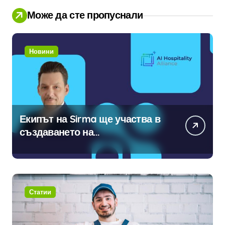
Може да сте пропуснали
Новини
Екипът на Sirma ще участва в
създаването на
международните стандарти за
навлизане на изкуствен
интелект в хотелиерството
Статии