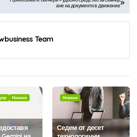
ане на документи в движение
wbusiness Team
уер
Новини
Новини
редоставя
Седем от десет
 Gemini на
технологични