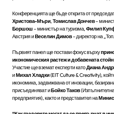
Конференцията ще бъде открита от председа
Христова-Мъри
,
Томислав Дончев
– минист
Боршош
– министър на туризма,
Филип Куп
Австрия и
Веселин Димов
– директор на „То
Първият панел ще постави фокус върху
прино
икономическия растеж и добавената стойно
Участие ще вземат експерти като
Диана Андр
и
Михал Хладки
(EIT Culture & Creativity), к
икономика, задвижвана от иновации, базирани 
присъединяват и
Бойко Таков
(Изпълнителна 
предприятия), както и представител на
Минис
“Как градовете могат да се превърнат в ин