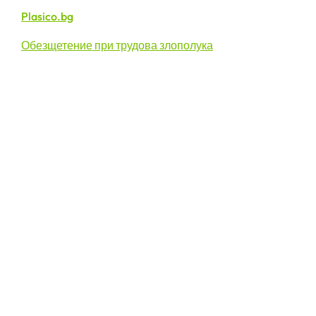
Plasico.bg
Обезщетение при трудова злополука