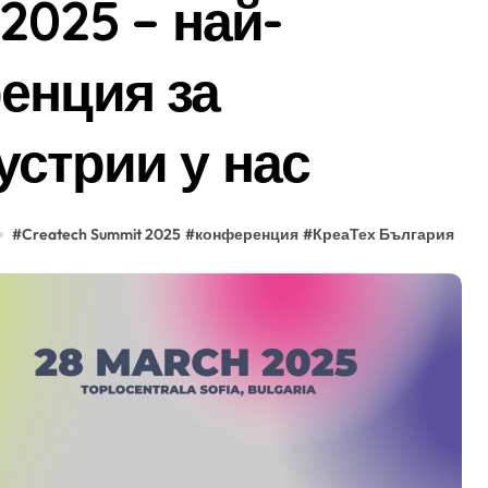
2025 – най-
енция за
устрии у нас
#
Createch Summit 2025
#
конференция
#
КреаТех България