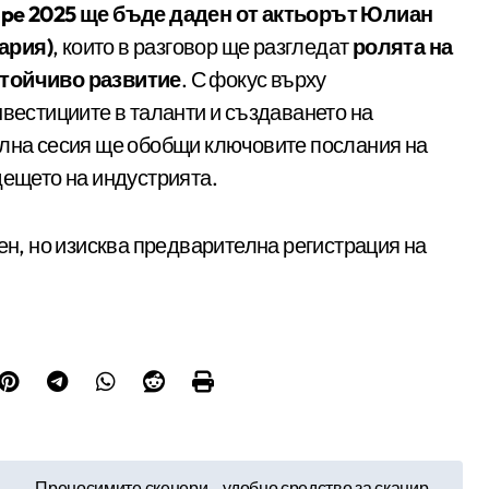
ope 2025 ще бъде даден от актьорът
Юлиан
ария)
, които в разговор ще разгледат
ролята на
стойчиво развитие
. С фокус върху
нвестициите в таланти и създаването на
ална сесия ще обобщи ключовите послания на
дещето на индустрията.
ен, но изисква предварителна регистрация на
Преносимите скенери – удобно средство за сканир