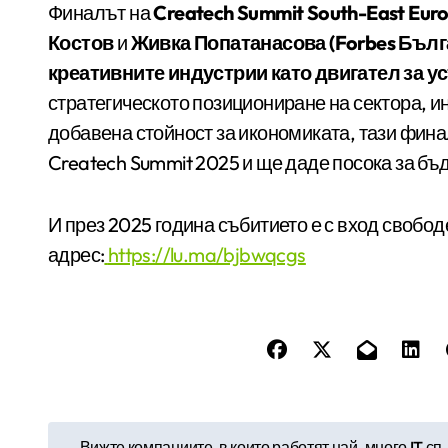
Финалът на
Createch Summit South-East Eur
Костов
и
Живка Попатанасова (Forbes Бълг
креативните индустрии като двигател за у
стратегическото позициониране на сектора, и
добавена стойност за икономиката, тази фин
Createch Summit 2025 и ще даде посока за бъ
И през 2025 година събитието е с вход свобод
адрес:
https://lu.ma/bjbwqcgs
Н
Вижте компаниите, в които работят най-много IT сп