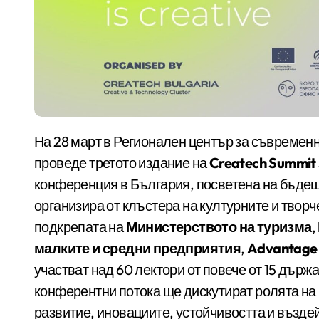
На 28 март в Регионален център за съвременни изкуства „Топлоцентрала“ в София ще се
проведе третото издание на
Createch Summit 
конференция в България, посветена на бъдещ
организира от клъстера на културните и твор
подкрепата на
Министерството на туризма
,
малките и средни предприятия
,
Advantage 
участват над 60 лектори от повече от 15 държ
конферентни потока ще дискутират ролята на
развитие, иновациите, устойчивостта и възде