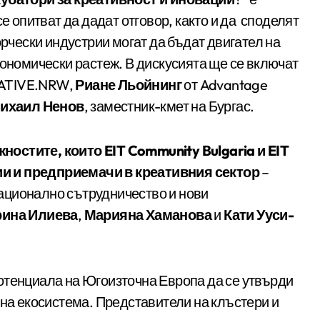
се опитват да дадат отговор, както и да споделят
орчески индустрии могат да бъдат двигател на
кономически растеж. В дискусията ще се включат
EATIVE.NRW,
Риане Льойнинг
от Advantage
ихаил Ненов
, заместник-кмет на Бургас.
остите, които EIT Community Bulgaria и EIT
ации и предприемачи в креативния сектор
–
ационално сътрудничество и нови
ина Илиева
,
Марияна Хаманова
и
Кати Ууси-
отенциала на Югоизточна Европа да се утвърди
вна екосистема. Представители на клъстери и