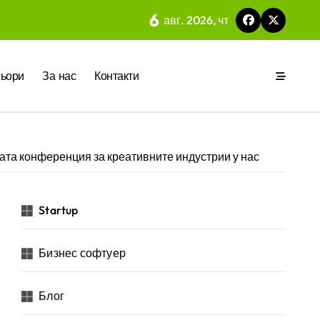
6
 на вградения в нея изкуствен интелект
авг. 2026, чт
ия
ьори
За нас
Контакти
мата конференция за креативните индустрии у нас
р за бъдещето на технологиите и AI
Startup
Бизнес софтуер
Блог