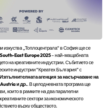
South-East Europe 2025
– най-мащабната
ето на креативните индустрии. Събитието се
ческите индустрии “Креатех България” с
Изпълнителната агенция за насърчаване на
Austria и др.
. В целодневната програма ще
ави, които в рамките на два паралелни
 креативните сектори за икономическото
йствието върху обществото.