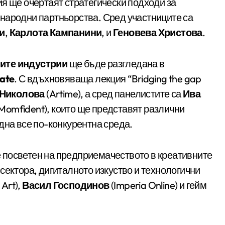
я ще очертаят стратегически подходи за
народни партньорства. Сред участниците са
и
,
Карлота Кампанини
, и
Геновева Христова
.
ите индустрии
ще бъде разгледана в
ate
. С вдъхновяваща лекция “Bridging the gap
 Николова
(Artime), а сред панелистите са
Ива
Momfident), които ще представят различни
дна все по-конкурентна среда.
 посветен на предприемачеството в креативните
сектора, дигиталното изкуство и технологични
 Art),
Васил Господинов
(Imperia Online) и гейм