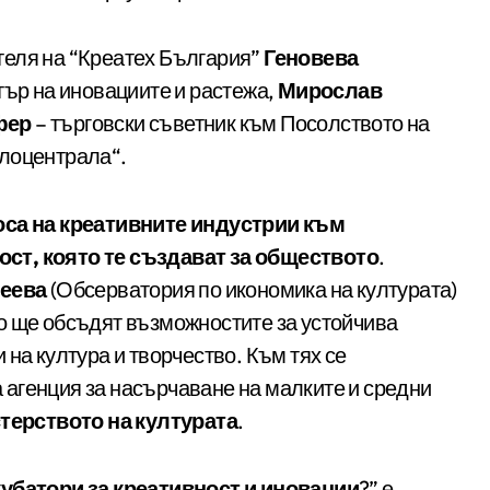
теля на “Креатех България”
Геновева
ър на иновациите и растежа,
Мирослав
фер
– търговски съветник към Посолството на
плоцентрала“.
са на креативните индустрии към
ст, която те създават за обществото
.
еева
(Обсерватория по икономика на културата)
ойто ще обсъдят възможностите за устойчива
на култура и творчество. Към тях се
агенция за насърчаване на малките и средни
терството на културата
.
кубатори за креативност и иновации
?” е