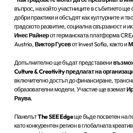
въпрос, на който участниците в събитието ще 
добри практики и обсъдят как културните и тв
градското развитие, социална свързаност и и
Инес Райнер
от германската платформа CR
Austria,
Виктор Гусев
от Invest Sofia, както и
М
Допълнително ще бъдат представени
възможн
Culture & Creativity предлагат на организ
включително достъп до финансиране, трансн
образователни модели. Участие ще вземат
Ир
Раува
.
Панелът
The SEE Edge
ще бъде посветен на п
като конкурентен регион в глобалната креати