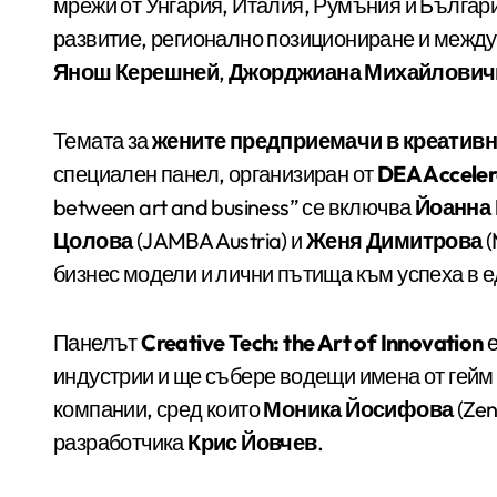
мрежи от Унгария, Италия, Румъния и Българи
развитие, регионално позициониране и между
Янош Керешней
,
Джорджиана Михайлович
Темата за
жените предприемачи в креативн
специален панел, организиран от
DEA Acceler
between art and business” се включва
Йоанна
Цолова
(JAMBA Austria) и
Женя Димитрова
(
бизнес модели и лични пътища към успеха в е
Панелът
Creative Tech: the Art of Innovation
е
индустрии и ще събере водещи имена от гейм 
компании, сред които
Моника Йосифова
(Zen
разработчика
Крис Йовчев
.