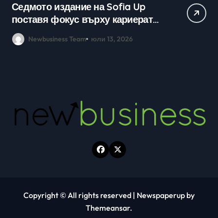
Практически уроци по бизнес и
Ср
кариерно развитие събраха
млади хора на SOFIA UP
Newbusiness Team
юни 26, 2026
Copyright © All rights reserved
|
Newspaperup
by
Themeansar
.