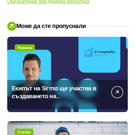
Обезщетение при трудова злополука
Може да сте пропуснали
Новини
Екипът на Sirma ще участва в
създаването на
международните стандарти за
навлизане на изкуствен
интелект в хотелиерството
Статии