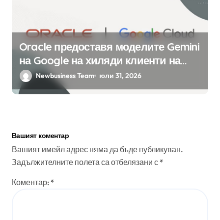
Oracle предоставя моделите Gemini
на Google на хиляди клиенти на
бизнес приложения
Newbusiness Team
юли 31, 2026
Вашият коментар
Вашият имейл адрес няма да бъде публикуван.
Задължителните полета са отбелязани с
*
Коментар:
*