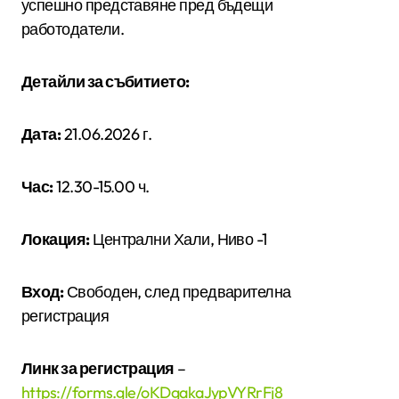
успешно представяне пред бъдещи
работодатели.
Детайли за събитието:
Дата:
21.06.2026 г.
Час:
12.30-15.00 ч.
Локация:
Централни Хали, Ниво -1
Вход:
Свободен, след предварителна
регистрация
Линк за регистрация
–
https://forms.gle/oKDgakaJypVYRrFj8