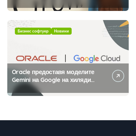
приложения за ERP системата
с помощта на вградения в нея
изкуствен интелект
Бизнес софтуер
Новини
Oracle предоставя моделите
Gemini на Google на хиляди
клиенти на бизнес
приложения