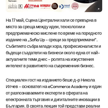
На 17 май, Сцена Централни хали се превърна в
място за среща между идеи, технологии и
предприемаческо мислене по време на поредното
издание на „Sofia Up – срещи за предприемачи“.
Събитието събра млади хора, професионалисти и
бъдещи създатели на бизнеси около една от най-
актуалните теми днес – ролята на изкуствения
интелект в развитието на съвременния бизнес.
Специален гост на изданието беше д-р Никола
Илчев – основател на eCommerce Academy и един
от разпознаваемите експерти в сферата на
електронната търговия и дигиталните иновации в
България. В своята лекция той представи реални