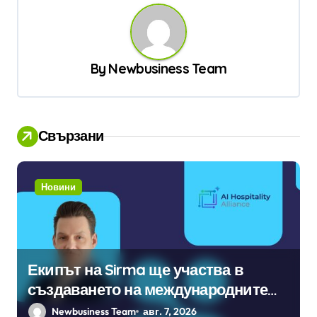
ц
и
я
By
Newbusiness Team
Свързани
Новини
Екипът на Sirma ще участва в
създаването на международните
стандарти за навлизане на
Newbusiness Team
авг. 7, 2026