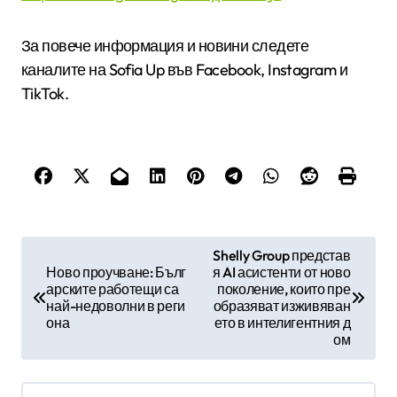
За повече информация и новини следете
каналите на Sofia Up във Facebook, Instagram и
TikTok.
Н
Shelly Group представ
Ново проучване: Бълг
я AI асистенти от ново
а
арските работещи са
поколение, които пре
в
най-недоволни в реги
образяват изживяван
она
ето в интелигентния д
и
ом
г
а