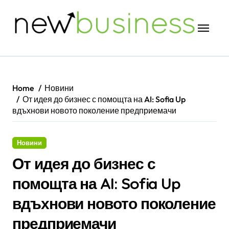
Skip
to
content
Home
Новини
От идея до бизнес с помощта на AI: Sofia Up
вдъхнови новото поколение предприемачи
Новини
От идея до бизнес с
помощта на AI: Sofia Up
вдъхнови новото поколение
предприемачи