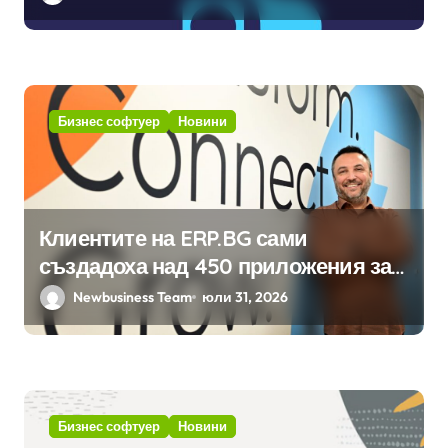
изкуствен интелект в
хотелиерството
Бизнес софтуер
Новини
Клиентите на ERP.BG сами
създадоха над 450 приложения за
ERP системата с помощта на
Newbusiness Team
юли 31, 2026
вградения в нея изкуствен
интелект
Бизнес софтуер
Новини