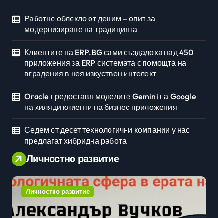
Работно облекло от деним – опит за
модернизиране на традицията
Клиентите на ERP.BG сами създадоха над 450
приложения за ERP системата с помощта на
вградения в нея изкуствен интелект
Oracle предоставя моделите Gemini на Google
на хиляди клиенти на бизнес приложения
Седем от десет технологични компании у нас
предлагат хибридна работа
Личностно развитие
Личностно развитие