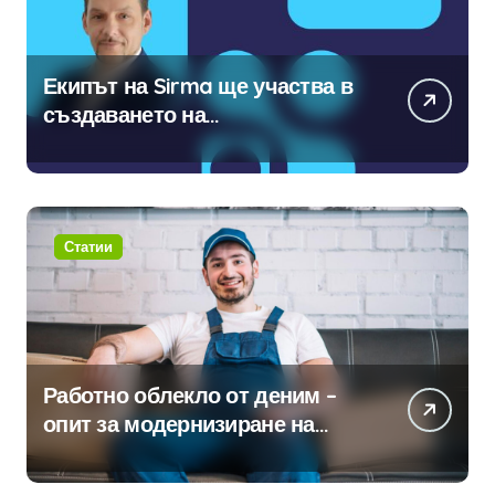
Екипът на Sirma ще участва в
създаването на
международните стандарти за
навлизане на изкуствен
интелект в хотелиерството
Статии
Работно облекло от деним –
опит за модернизиране на
традицията