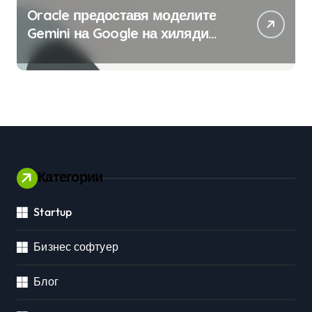
Oracle предоставя моделите
Gemini на Google на хиляди
клиенти на бизнес
приложения
Категории
Startup
Бизнес софтуер
Блог