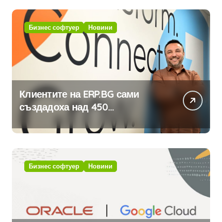
Бизнес софтуер
Новини
Клиентите на ERP.BG сами
създадоха над 450
приложения за ERP системата
с помощта на вградения в нея
изкуствен интелект
Бизнес софтуер
Новини