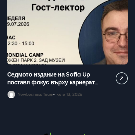
Седмото издание на Sofia Up
Пр
поставя фокус върху кариерата
ка
в технологичния сектор и
мл
Newbusiness Team
юли 13, 2026
възможностите в ерата на AI