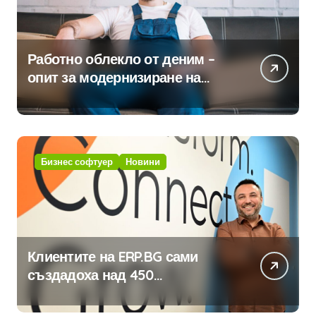
Работно облекло от деним –
опит за модернизиране на
традицията
Бизнес софтуер
Новини
Клиентите на ERP.BG сами
създадоха над 450
приложения за ERP системата
с помощта на вградения в нея