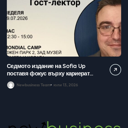
Практически уроци по бизнес и
кариерно развитие събраха
млади хора на SOFIA UP
Newbusiness Team
юни 26, 2026