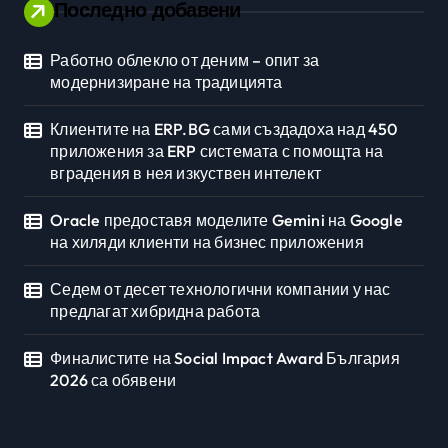
Последно добавени
Работно облекло от деним – опит за
Личностно развитие
модернизиране на традицията
Клиентите на ERP.BG сами създадоха над 450
приложения за ERP системата с помощта на
вградения в нея изкуствен интелект
Oracle предоставя моделите Gemini на Google
на хиляди клиенти на бизнес приложения
Седем от десет технологични компании у нас
предлагат хибридна работа
Финалистите на Social Impact Award България
2026 са обявени