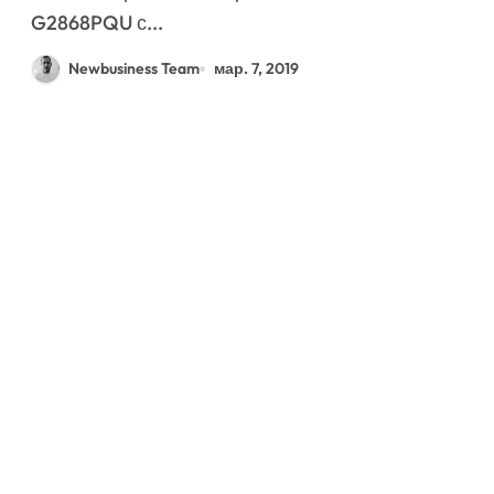
G2868PQU с...
Newbusiness Team
мар. 7, 2019