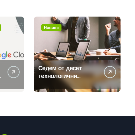
Новини
Седем от десет
технологични
компании у нас
предлагат хибридна
работа