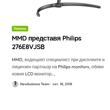
Новини
MMD представя Philips
276E8VJSB
MMD, водещият специалист при дисплеите и
лицензен партньор на Philips monitors, обяви
новия LCD монитор...
Newbusiness Team
окт. 18, 2018