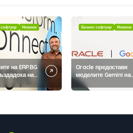
 софтуер
Новини
Бизнес софтуер
Новини
ите на ERP.BG
Oracle предоставя
ъздадоха над
моделите Gemini на
иложения за
Google на хиляди
стемата с
клиенти на бизнес
та на
приложения
ния в нея
вен интелект