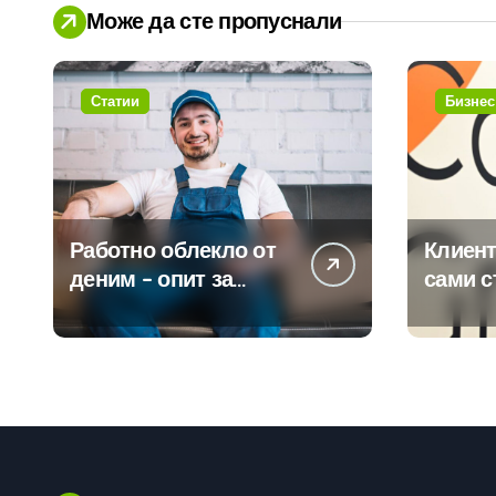
Може да сте пропуснали
Статии
Бизнес
Работно облекло от
Клиент
деним – опит за
сами с
модернизиране на
450 пр
традицията
ERP си
помощ
вграде
изкуст