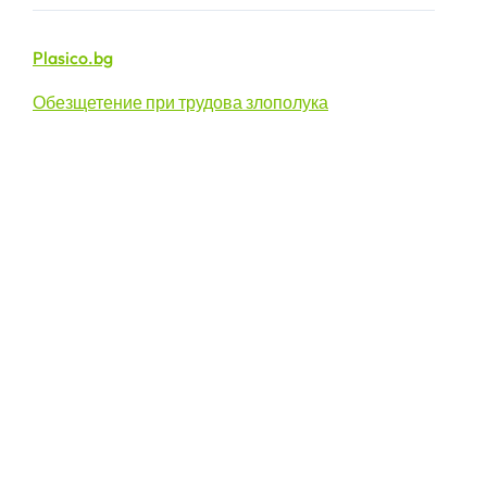
Plasico.bg
Обезщетение при трудова злополука