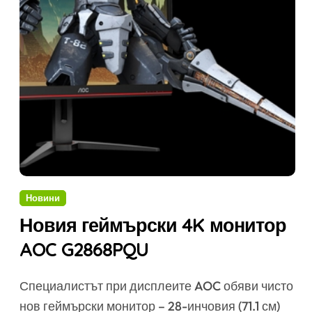
Новини
Новия геймърски 4K монитор
AOC G2868PQU
Специалистът при дисплеите AOC обяви чисто
нов геймърски монитор – 28-инчовия (71.1 см)