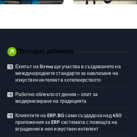
ията
ERP системата с
помощта на
вградения в нея
изкуствен интелект
Последно добавени
Екипът на Sirma ще участва в създаването на
Личностно развитие
международните стандарти за навлизане на
изкуствен интелект в хотелиерството
Работно облекло от деним – опит за
модернизиране на традицията
Клиентите на ERP.BG сами създадоха над 450
приложения за ERP системата с помощта на
вградения в нея изкуствен интелект