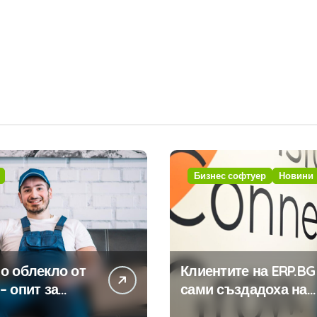
Бизнес софтуер
Новини
о облекло от
Клиентите на ERP.BG
– опит за
сами създадоха над
изиране на
450 приложения за