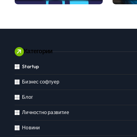
международните
традиц
стандарти за
навлизане на
изкуствен интелект в
хотелиерството
Категории
Startup
Личностно развитие
Бизнес софтуер
Блог
Личностно развитие
Новини