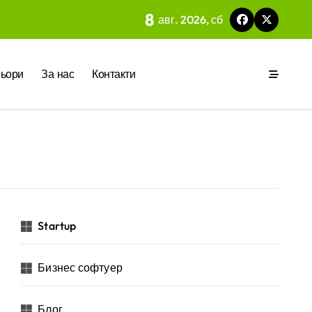
8
авг. 2026, сб
 на вградения в нея изкуствен интелект
ьори
За нас
Контакти
ия
р за бъдещето на технологиите и AI
Startup
Бизнес софтуер
 на изкуствен интелект в хотелиерството
Блог