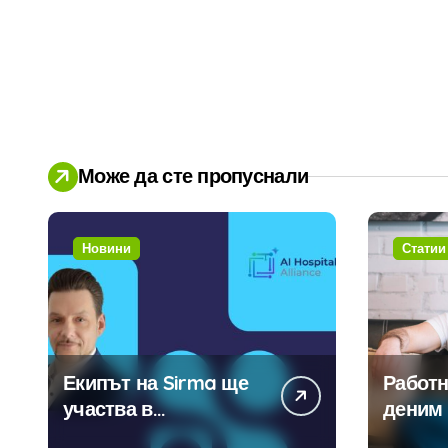
Може да сте пропуснали
Новини
Статии
Екипът на Sirma ще
Работн
участва в
деним 
създаването на
модерн