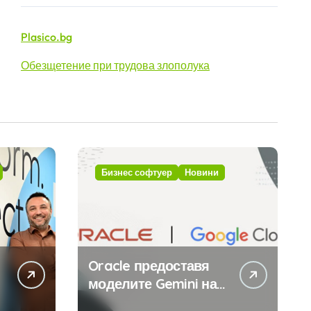
Plasico.bg
Обезщетение при трудова злополука
Бизнес софтуер
Новини
Oracle предоставя
моделите Gemini на
Google на хиляди