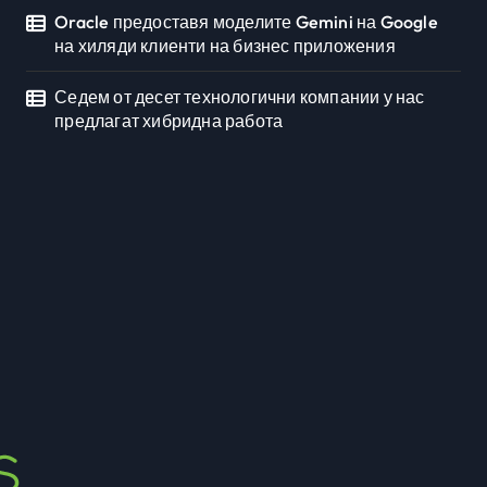
Oracle предоставя моделите Gemini на Google
на хиляди клиенти на бизнес приложения
Седем от десет технологични компании у нас
предлагат хибридна работа
Седмото издание на
Sofia Up събра
предприемачи и млади
Newbusiness Team
юли 20, 2026
професионалисти в
разговор за бъдещето
на технологиите и AI