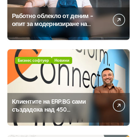
Работно облекло от деним –
опит за модернизиране на
традицията
Бизнес софтуер
Новини
Клиентите на ERP.BG сами
създадоха над 450
приложения за ERP системата
с помощта на вградения в нея
изкуствен интелект