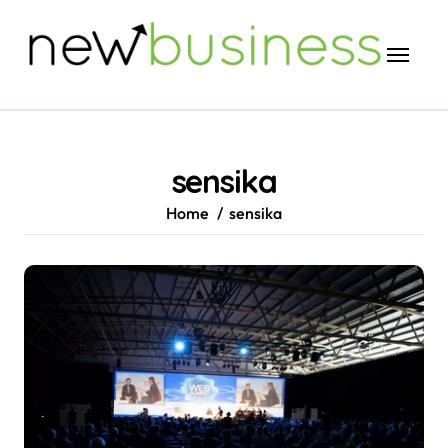
Skip
to
content
sensika
Home
sensika