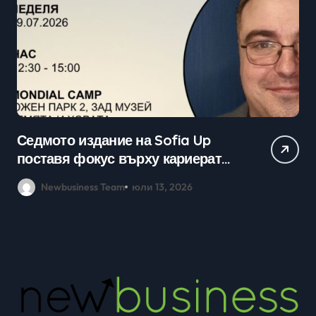
Седмото издание на Sofia Up
Пр
поставя фокус върху кариерата
ка
в технологичния сектор и
мл
Newbusiness Team
юли 13, 2026
възможностите в ерата на AI