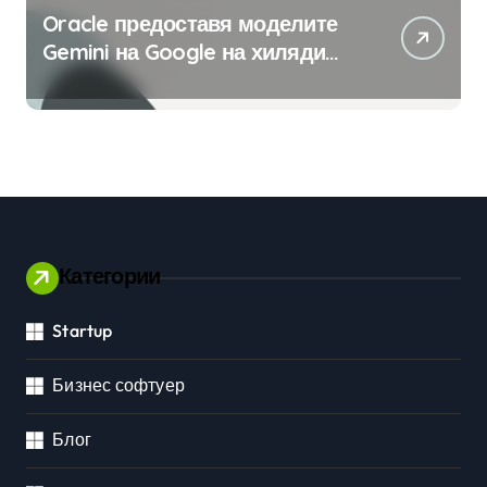
Oracle предоставя моделите
Gemini на Google на хиляди
клиенти на бизнес
приложения
Категории
Startup
Бизнес софтуер
Блог