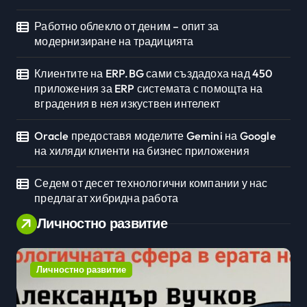
Работно облекло от деним – опит за
модернизиране на традицията
Клиентите на ERP.BG сами създадоха над 450
приложения за ERP системата с помощта на
вградения в нея изкуствен интелект
Oracle предоставя моделите Gemini на Google
на хиляди клиенти на бизнес приложения
Седем от десет технологични компании у нас
предлагат хибридна работа
Личностно развитие
Личностно развитие