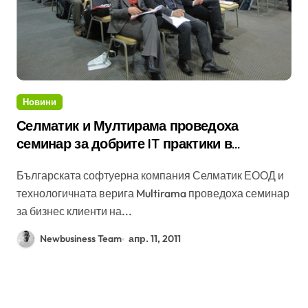
Новини
Селматик и Мултирама проведоха
семинар за добрите IT практики в
търговията на дребно
Българската софтуерна компания Селматик ЕООД и
технологичната верига Multirama проведоха семинар
за бизнес клиенти на...
Newbusiness Team
апр. 11, 2011