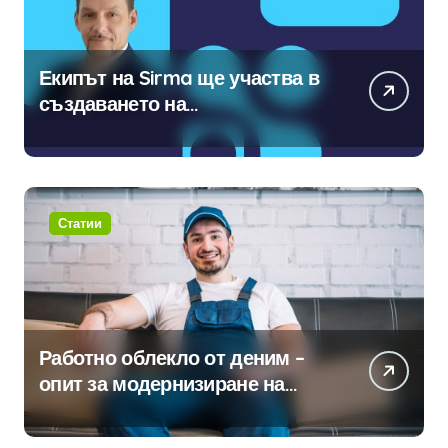
Екипът на Sirma ще участва в
създаването на
международните стандарти за
навлизане на изкуствен
интелект в хотелиерството
Статии
Работно облекло от деним –
опит за модернизиране на
традицията