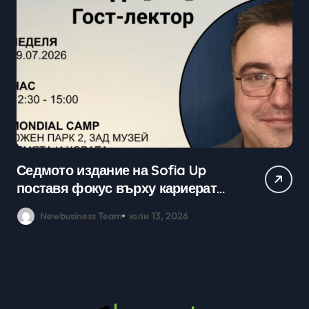
Седмото издание на Sofia Up
Пр
поставя фокус върху кариерата
ка
в технологичния сектор и
мл
Newbusiness Team
юли 13, 2026
възможностите в ерата на AI