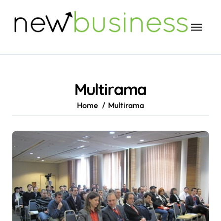
Skip
to
content
Multirama
Home
Multirama