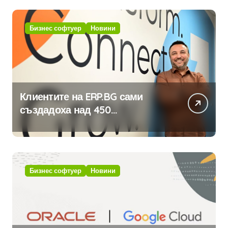
Бизнес софтуер
Новини
Клиентите на ERP.BG сами
създадоха над 450
приложения за ERP системата
с помощта на вградения в нея
изкуствен интелект
Бизнес софтуер
Новини