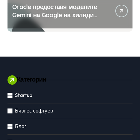
Oracle предоставя моделите
Gemini на Google на хиляди
клиенти на бизнес
приложения
Категории
Startup
Бизнес софтуер
Блог