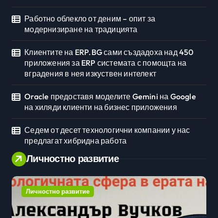
Работно облекло от деним – опит за
модернизиране на традицията
Клиентите на ERP.BG сами създадоха над 450
приложения за ERP системата с помощта на
вградения в нея изкуствен интелект
Oracle предоставя моделите Gemini на Google
на хиляди клиенти на бизнес приложения
Седем от десет технологични компании у нас
предлагат хибридна работа
Личностно развитие
Личностно развитие