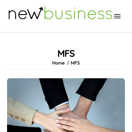
Skip
to
content
MFS
Home
MFS