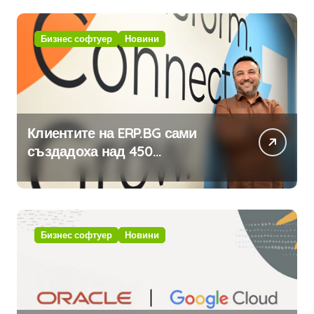
Бизнес софтуер
Новини
Клиентите на ERP.BG сами
създадоха над 450
приложения за ERP системата
с помощта на вградения в нея
изкуствен интелект
Бизнес софтуер
Новини