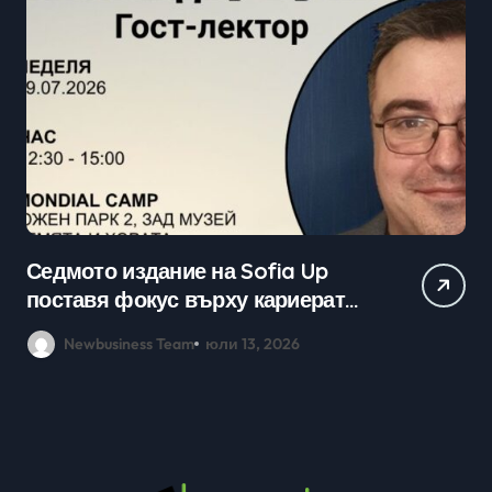
Седмото издание на Sofia Up
Пр
поставя фокус върху кариерата
ка
в технологичния сектор и
мл
Newbusiness Team
юли 13, 2026
възможностите в ерата на AI