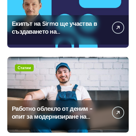
Екипът на Sirma ще участва в
създаването на
международните стандарти за
навлизане на изкуствен
интелект в хотелиерството
Статии
Работно облекло от деним –
опит за модернизиране на
традицията